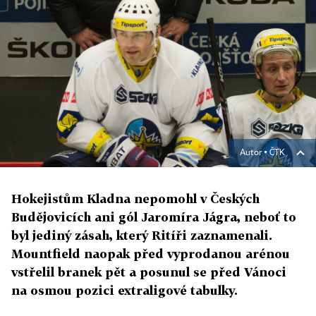
Autor ▪
ČTK
Hokejistům Kladna nepomohl v Českých
Budějovicích ani gól Jaromíra Jágra, neboť to
byl jediný zásah, který Ritíři zaznamenali.
Mountfield naopak před vyprodanou arénou
vstřelil branek pět a posunul se před Vánoci
na osmou pozici extraligové tabulky.