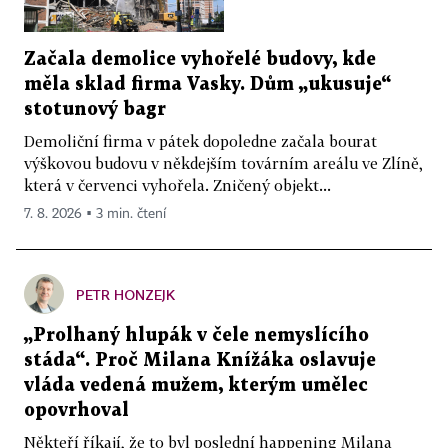
Začala demolice vyhořelé budovy, kde
měla sklad firma Vasky. Dům „ukusuje“
stotunový bagr
Demoliční firma v pátek dopoledne začala bourat
výškovou budovu v někdejším továrním areálu ve Zlíně,
která v červenci vyhořela. Zničený objekt...
7. 8. 2026 ▪ 3 min. čtení
PETR HONZEJK
„Prolhaný hlupák v čele nemyslícího
stáda“. Proč Milana Knížáka oslavuje
vláda vedená mužem, kterým umělec
opovrhoval
Někteří říkají, že to byl poslední happening Milana