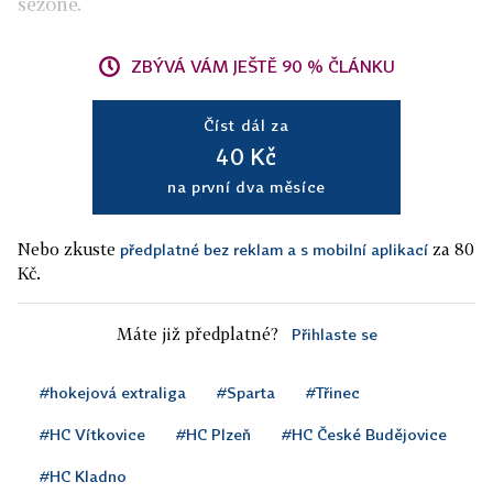
sezoně.
ZBÝVÁ VÁM JEŠTĚ 90 % ČLÁNKU
Číst dál za
40 Kč
na první dva měsíce
Nebo zkuste
za 80
předplatné bez reklam a s mobilní aplikací
Kč.
Máte již předplatné?
Přihlaste se
#hokejová extraliga
#Sparta
#Třinec
#HC Vítkovice
#HC Plzeň
#HC České Budějovice
#HC Kladno