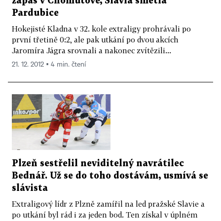
zápas v Chomutově, Slavia smetla
Pardubice
Hokejisté Kladna v 32. kole extraligy prohrávali po
první třetině 0:2, ale pak utkání po dvou akcích
Jaromíra Jágra srovnali a nakonec zvítězili...
21. 12. 2012 ▪ 4 min. čtení
Plzeň sestřelil neviditelný navrátilec
Bednář. Už se do toho dostávám, usmívá se
slávista
Extraligový lídr z Plzně zamířil na led pražské Slavie a
po utkání byl rád i za jeden bod. Ten získal v úplném