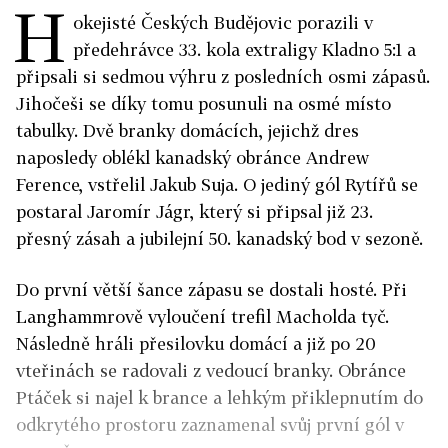
H
okejisté Českých Budějovic porazili v
předehrávce 33. kola extraligy Kladno 5:1 a
připsali si sedmou výhru z posledních osmi zápasů.
Jihočeši se díky tomu posunuli na osmé místo
tabulky. Dvě branky domácích, jejichž dres
naposledy oblékl kanadský obránce Andrew
Ference, vstřelil Jakub Suja. O jediný gól Rytířů se
postaral Jaromír Jágr, který si připsal již 23.
přesný zásah a jubilejní 50. kanadský bod v sezoně.
Do první větší šance zápasu se dostali hosté. Při
Langhammrově vyloučení trefil Macholda tyč.
Následně hráli přesilovku domácí a již po 20
vteřinách se radovali z vedoucí branky. Obránce
Ptáček si najel k brance a lehkým přiklepnutím do
odkrytého prostoru zaznamenal svůj první gól v