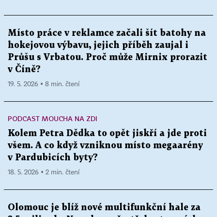
Místo práce v reklamce začali šít batohy na
hokejovou výbavu, jejich příběh zaujal i
Průšu s Vrbatou. Proč může Mirnix prorazit
v Číně?
19. 5. 2026 ▪ 8 min. čtení
PODCAST MOUCHA NA ZDI
Kolem Petra Dědka to opět jiskří a jde proti
všem. A co když vzniknou místo megaarény
v Pardubicích byty?
18. 5. 2026 ▪ 2 min. čtení
Olomouc je blíž nové multifunkční hale za