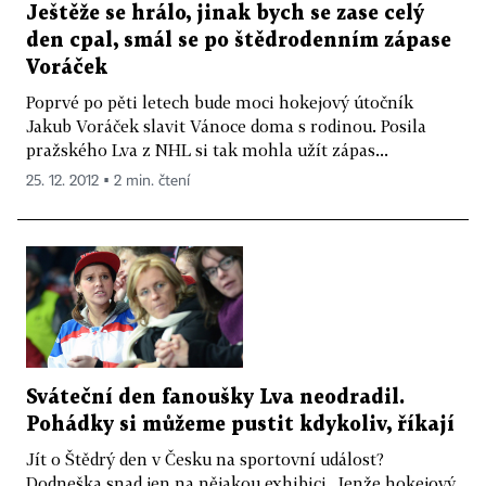
Ještěže se hrálo, jinak bych se zase celý
den cpal, smál se po štědrodenním zápase
Voráček
Poprvé po pěti letech bude moci hokejový útočník
Jakub Voráček slavit Vánoce doma s rodinou. Posila
pražského Lva z NHL si tak mohla užít zápas...
25. 12. 2012 ▪ 2 min. čtení
Sváteční den fanoušky Lva neodradil.
Pohádky si můžeme pustit kdykoliv, říkají
Jít o Štědrý den v Česku na sportovní událost?
Dodneška snad jen na nějakou exhibici. Jenže hokejový