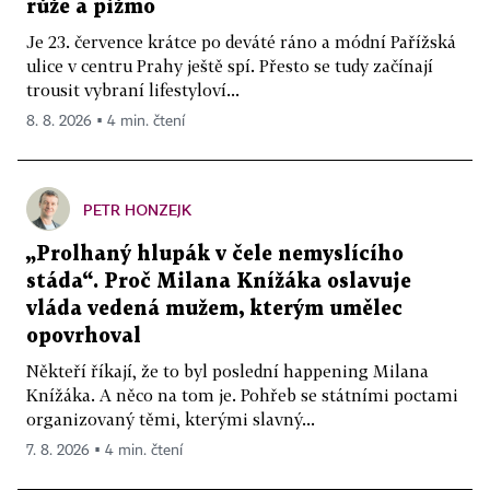
růže a pižmo
Je 23. července krátce po deváté ráno a módní Pařížská
ulice v centru Prahy ještě spí. Přesto se tudy začínají
trousit vybraní lifestyloví...
8. 8. 2026 ▪ 4 min. čtení
PETR HONZEJK
„Prolhaný hlupák v čele nemyslícího
stáda“. Proč Milana Knížáka oslavuje
vláda vedená mužem, kterým umělec
opovrhoval
Někteří říkají, že to byl poslední happening Milana
Knížáka. A něco na tom je. Pohřeb se státními poctami
organizovaný těmi, kterými slavný...
7. 8. 2026 ▪ 4 min. čtení