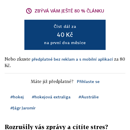
ZBÝVÁ VÁM JEŠTĚ 80 % ČLÁNKU
Číst dál za
40 Kč
na první dva měsíce
Nebo zkuste
za 80
předplatné bez reklam a s mobilní aplikací
Kč.
Máte již předplatné?
Přihlaste se
#hokej
#hokejová extraliga
#Austrálie
#Jágr Jaromír
Rozrušily vás zprávy a cítíte stres?