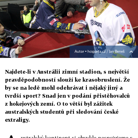
Autor ▪
hcsparta.cz / Jan Beneš
Najdete-li v Austrálii zimní stadion, s největší
pravděpodobností slouží ke krasobruslení. Že
by se na ledě mohl odehrávat i nějaký jiný a
tvrdší sport? Snad jen v podání přistěhovalců
z hokejových zemí. O to větší byl zážitek
australských studentů při sledování české
extraligy.
ustralský kontinent si obvykle nespojujeme s