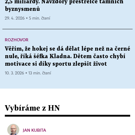
2,5 miliardy. Navzdory přestřelce tamních
byznysmenů
29. 4. 2026 ▪ 5 min. čtení
ROZHOVOR
Věřím, že hokej se dá dělat lépe než na černé
nule, říká šéfka Kladna. Dětem často chybí
motivace si díky sportu zlepšit život
10. 3. 2026 ▪ 13 min. čtení
Vybíráme z HN
JAN KUBITA