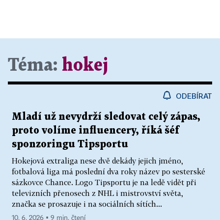
Téma:
hokej
ODEBÍRAT
Mladí už nevydrží sledovat celý zápas,
proto volíme influencery, říká šéf
sponzoringu Tipsportu
Hokejová extraliga nese dvě dekády jejich jméno,
fotbalová liga má poslední dva roky název po sesterské
sázkovce Chance. Logo Tipsportu je na ledě vidět při
televizních přenosech z NHL i mistrovství světa,
značka se prosazuje i na sociálních sítích...
10. 6. 2026 ▪ 9 min. čtení