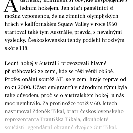
A
ledním hokejem. Jen staří pamětníci si
možná vzpomenou, že na zimních olympijských
hrách v kalifornském Squaw Valley v roce 1960
startoval také tým Austrálie, pravda, s nevalnými
výsledky. Československu tehdy podlehl hrozivým
skóre 1:18.
Lední hokej v Austrálii provozovali hlavně
přistěhovalci ze zemí, kde se těší větší oblibě.
Profesionální soutěž AIL se v zemi hraje teprve od
roku 2000. Účast emigrantů v národním týmu byla
také důvodem, proč se o australském hokeji u nás
moc nemluvilo. Za protinožce totiž v 60. letech
nastupoval Zdeněk Tikal, bratr československého
reprezentanta Františka Tikala, dlouholeté
součásti legendární obranné dvojice Gut-Tikal.