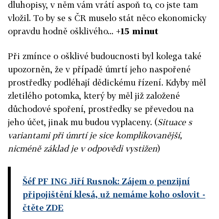
dluhopisy, v něm vám vrátí aspoň to, co jste tam
vložil. To by se s ČR muselo stát něco ekonomicky
opravdu hodně ošklivého...
+15 minut
Při zmínce o ošklivé budoucnosti byl kolega také
upozorněn, že v případě úmrtí jeho naspořené
prostředky podléhají dědickému řízení. Kdyby měl
zletilého potomka, který by měl již založené
důchodové spoření, prostředky se převedou na
jeho účet, jinak mu budou vyplaceny. (
Situace s
variantami při úmrtí je sice komplikovanější,
nicméně základ je v odpovědi vystižen
)
Šéf PF ING Jiří Rusnok: Zájem o penzijní
připojištění klesá, už nemáme koho oslovit
-
čtěte ZDE