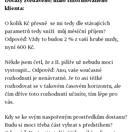
Dotazy zvědavého/málo informovaného
klienta:
O kolik Kč přesně se mi tedy dle stávajících
parametrů tedy sníží můj měsíční příjem?
Odpověď: Vždy to budou 2 % z vaší hrubé mzdy,
nyní 600 Kč.
Někde jsem četl, že z II. pilíře už nebudu moci
vystoupit... Odpověď: Ano, vaše současné
rozhodnutí je nenávratné. Je to asi těžké
rozhodovat se v takovém časovém horizontu, ale
čím dříve toto rozhodnutí učiníte, tím lépe pro
vás.
Kdy se ke svým naspořeným prostředkům dostanu?
Budu si moci třeba část vybrat s předstihem?