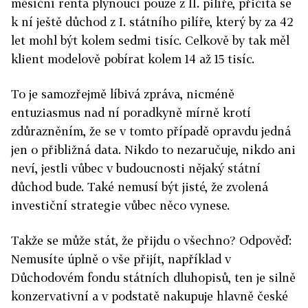
měsíční renta plynoucí pouze z II. pilíře, přičítá se
k ní ještě důchod z I. státního pilíře, který by za 42
let mohl být kolem sedmi tisíc. Celkově by tak měl
klient modelově pobírat kolem 14 až 15 tisíc.
To je samozřejmě líbivá zpráva, nicméně
entuziasmus nad ní poradkyně mírně krotí
zdůrazněním, že se v tomto případě opravdu jedná
jen o přibližná data. Nikdo to nezaručuje, nikdo ani
neví, jestli vůbec v budoucnosti nějaký státní
důchod bude. Také nemusí být jisté, že zvolená
investiční strategie vůbec něco vynese.
Takže se může stát, že přijdu o všechno? Odpověď:
Nemusíte úplně o vše přijít, například v
Důchodovém fondu státních dluhopisů, ten je silně
konzervativní a v podstatě nakupuje hlavně české