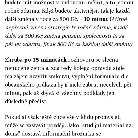
budete mít možnost v budoucnu měnit, a to jednou
ročně zdarma. Když budete aktivnější, tak je každá
další změna v roce za 800 Kč.
+ 10 minut
(
Mírně
nepřesné, změna strategie 1x ročně zdarma, každá
další za 500 Kč; změna penzijní společnosti 1x za
pět let zdarma, jinak 800 Kč za každou další změnu)
Zhruba
po 35 minutách
rozhovoru se slečna
nenuceně zeptala, zda tedy kolega opravdu stále
má zájem uzavřít smlouvu, vyplnění formuláře dle
občanského průkazu by jí mělo zabrat necelých pět
minut, pak už zbývá si všechny podklady jen
důsledně přečíst.
Pokud si však ještě chce vše v klidu promyslet,
může se zastavit později. Jako "studijní materiál na
doma" dostává informační brožurku se