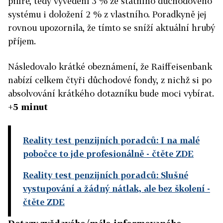
pilíře, tedy vyvedení 3 % ze státního důchodového
systému i doložení 2 % z vlastního. Poradkyně jej
rovnou upozornila, že tímto se sníží aktuální hrubý
příjem.
Následovalo krátké obeznámení, že Raiffeisenbank
nabízí celkem čtyři důchodové fondy, z nichž si po
absolvování krátkého dotazníku bude moci vybírat.
+5 minut
Reality test penzijních poradců: I na malé
pobočce to jde profesionálně
- čtěte ZDE
Reality test penzijních poradců: Slušné
vystupování a žádný nátlak, ale bez školení
-
čtěte ZDE