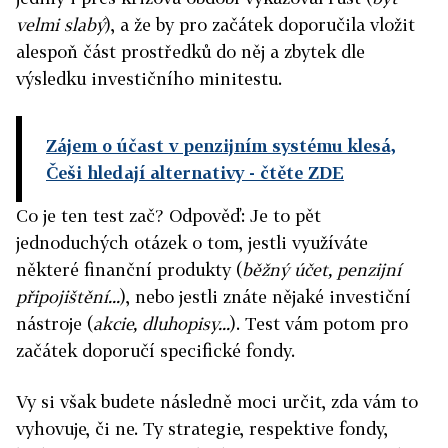
velmi slabý
), a že by pro začátek doporučila vložit
alespoň část prostředků do něj a zbytek dle
výsledku investičního minitestu.
Zájem o účast v penzijním systému klesá,
Češi hledají alternativy
- čtěte ZDE
Co je ten test zač? Odpověď: Je to pět
jednoduchých otázek o tom, jestli využíváte
některé finanční produkty (
běžný účet, penzijní
připojištění...
), nebo jestli znáte nějaké investiční
nástroje (
akcie, dluhopisy...
). Test vám potom pro
začátek doporučí specifické fondy.
Vy si však budete následně moci určit, zda vám to
vyhovuje, či ne. Ty strategie, respektive fondy,