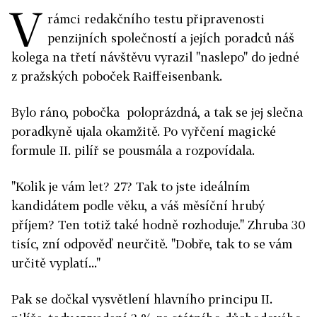
V
rámci redakčního testu připravenosti
penzijních společností a jejích poradců náš
kolega na třetí návštěvu vyrazil "naslepo" do jedné
z pražských poboček Raiffeisenbank.
Bylo ráno, pobočka poloprázdná, a tak se jej slečna
poradkyně ujala okamžitě. Po vyřčení magické
formule II. pilíř se pousmála a rozpovídala.
"Kolik je vám let? 27? Tak to jste ideálním
kandidátem podle věku, a váš měsíční hrubý
příjem? Ten totiž také hodně rozhoduje." Zhruba 30
tisíc, zní odpověď neurčitě. "Dobře, tak to se vám
určitě vyplatí..."
Pak se dočkal vysvětlení hlavního principu II.