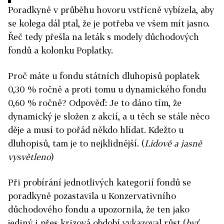
Poradkyně v průběhu hovoru vstřícně vybízela, aby
se kolega dál ptal, že je potřeba ve všem mít jasno.
Řeč tedy přešla na leták s modely důchodových
fondů a kolonku Poplatky.
Proč máte u fondu státních dluhopisů poplatek
0,30 % ročně a proti tomu u dynamického fondu
0,60 % ročně? Odpověď: Je to dáno tím, že
dynamický je složen z akcií, a u těch se stále něco
děje a musí to pořád někdo hlídat. Kdežto u
dluhopisů, tam je to nejklidnější. (
Lidově a jasně
vysvětleno
)
Při probírání jednotlivých kategorií fondů se
poradkyně pozastavila u Konzervativního
důchodového fondu a upozornila, že ten jako
jediný i přes krizová období vykazoval růst (
byť