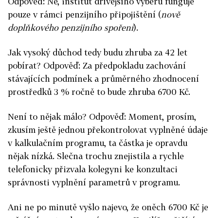
Odpověď: Ne, institut dřívějšího výběru funguje
pouze v rámci penzijního připojištění (
nově
doplňkového penzijního spoření
).
Jak vysoký důchod tedy budu zhruba za 42 let
pobírat? Odpověď: Za předpokladu zachování
stávajících podmínek a průměrného zhodnocení
prostředků 3 % ročně to bude zhruba 6700 Kč.
Není to nějak málo? Odpověď: Moment, prosím,
zkusím ještě jednou překontrolovat vyplněné údaje
v kalkulačním programu, ta částka je opravdu
nějak nízká. Slečna trochu znejistila a rychle
telefonicky přizvala kolegyni ke konzultaci
správnosti vyplnění parametrů v programu.
Ani ne po minutě vyšlo najevo, že oněch 6700 Kč je