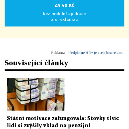
ZA 40 KČ
bez mobilní aplikace
a s reklamou
|
Předplatné HN+ je zcela bez reklam.
Související články
Státní motivace zafungovala: Stovky tisíc
lidí si zvýšily vklad na penzijní