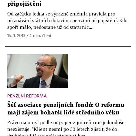
připojištění
Od začátku ledna se výrazně změnila pravidla pro
přiznávání státních dotací na penzijní připojištění. Kdo
spoří málo, nedostane už od státu nic....
14. 1. 2013 ▪ 4 min. čtení
PENZIJNÍ REFORMA
Šéf asociace penzijních fondů: O reformu
mají zájem bohatší lidé středního věku
Právo na omyl podle něj v penzijní reformě jednoduše
neexistuje. "Klient nesmí po 30 letech zjistit, že do
druhého pilíře neměl vstupovat bez...