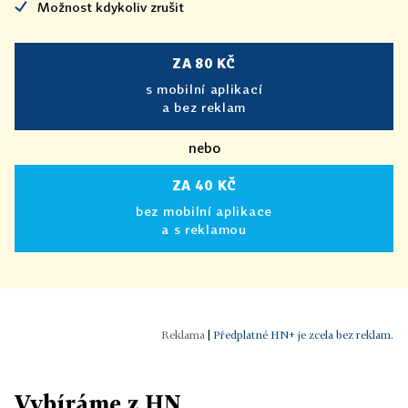
Možnost kdykoliv zrušit
ZA 80 KČ
s mobilní aplikací
a bez reklam
nebo
ZA 40 KČ
bez mobilní aplikace
a s reklamou
|
Předplatné HN+ je zcela bez reklam.
Vybíráme z HN