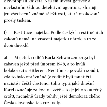
z životopisu knížete. Nejsem investigativec a
nevlastním žádnou detektivní agenturu, shrnuji
jen všeobecně známé záležitosti, které opakovaně
prošly tiskem.
1) Restituce majetku. Podle českých restitučních
zákonů neměl na vrácení majetku nárok, a to ze
dvou důvodů:
a) Majetek rodičů Karla Schwarzenberga byl
zabaven ještě před únorem 1948, a to kvůli
kolaboraci s Hitlerem. Necítím se povolán soudit,
zda to bylo oprávněné (v rodině byli fanatičtí
nacisté i čeští vlastenci toho typu, jaké dnešní
Karel označuje za lovnou zvěř – to je jeho skutečný
citát), nicméně úřady tehdy ještě demokratického
Československa tak rozhodly.