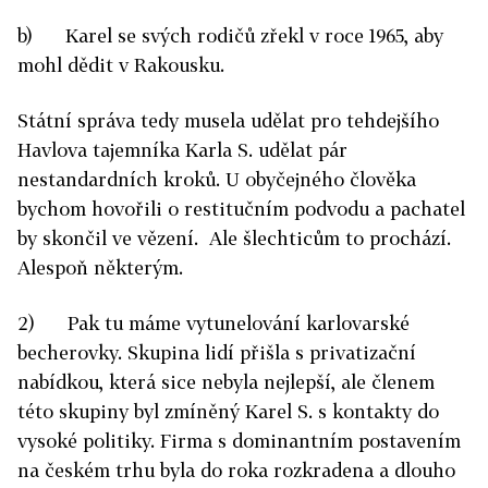
b) Karel se svých rodičů zřekl v roce 1965, aby
mohl dědit v Rakousku.
Státní správa tedy musela udělat pro tehdejšího
Havlova tajemníka Karla S. udělat pár
nestandardních kroků. U obyčejného člověka
bychom hovořili o restitučním podvodu a pachatel
by skončil ve vězení. Ale šlechticům to prochází.
Alespoň některým.
2) Pak tu máme vytunelování karlovarské
becherovky. Skupina lidí přišla s privatizační
nabídkou, která sice nebyla nejlepší, ale členem
této skupiny byl zmíněný Karel S. s kontakty do
vysoké politiky. Firma s dominantním postavením
na českém trhu byla do roka rozkradena a dlouho