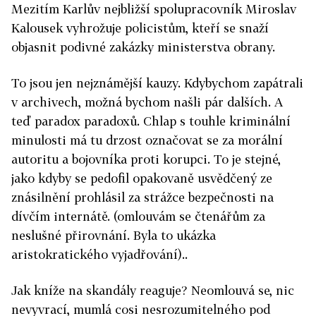
Mezitím Karlův nejbližší spolupracovník Miroslav
Kalousek vyhrožuje policistům, kteří se snaží
objasnit podivné zakázky ministerstva obrany.
To jsou jen nejznámější kauzy. Kdybychom zapátrali
v archivech, možná bychom našli pár dalších. A
teď paradox paradoxů. Chlap s touhle kriminální
minulosti má tu drzost označovat se za morální
autoritu a bojovníka proti korupci. To je stejné,
jako kdyby se pedofil opakovaně usvědčený ze
znásilnění prohlásil za strážce bezpečnosti na
dívčím internátě. (omlouvám se čtenářům za
neslušné přirovnání. Byla to ukázka
aristokratického vyjadřování)..
Jak kníže na skandály reaguje? Neomlouvá se, nic
nevyvrací, mumlá cosi nesrozumitelného pod