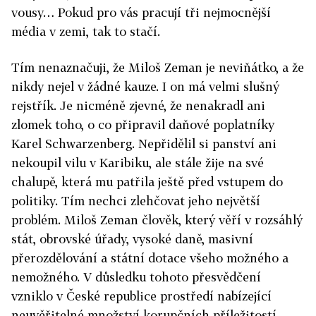
vousy… Pokud pro vás pracují tři nejmocnější
média v zemi, tak to stačí.
Tím nenaznačuji, že Miloš Zeman je neviňátko, a že
nikdy nejel v žádné kauze. I on má velmi slušný
rejstřík. Je nicméně zjevné, že nenakradl ani
zlomek toho, o co připravil daňové poplatníky
Karel Schwarzenberg. Nepřidělil si panství ani
nekoupil vilu v Karibiku, ale stále žije na své
chalupě, která mu patřila ještě před vstupem do
politiky. Tím nechci zlehčovat jeho největší
problém. Miloš Zeman člověk, který věří v rozsáhlý
stát, obrovské úřady, vysoké daně, masivní
přerozdělování a státní dotace všeho možného a
nemožného. V důsledku tohoto přesvědčení
vzniklo v České republice prostředí nabízející
neuvěřitelné množství korupčních příležitostí.