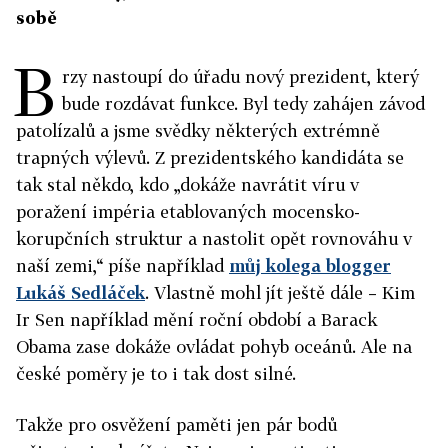
sobě
B
rzy nastoupí do úřadu nový prezident, který
bude rozdávat funkce. Byl tedy zahájen závod
patolízalů a jsme svědky některých extrémně
trapných výlevů. Z prezidentského kandidáta se
tak stal někdo, kdo „dokáže navrátit víru v
poražení impéria etablovaných mocensko-
korupčních struktur a nastolit opět rovnováhu v
naší zemi,“ píše například
můj kolega blogger
Lukáš Sedláček
. Vlastně mohl jít ještě dále – Kim
Ir Sen například mění roční období a Barack
Obama zase dokáže ovládat pohyb oceánů. Ale na
české poměry je to i tak dost silné.
Takže pro osvěžení paměti jen pár bodů