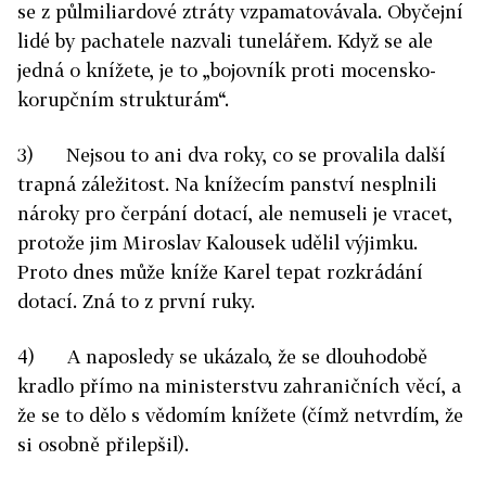
se z půlmiliardové ztráty vzpamatovávala. Obyčejní
lidé by pachatele nazvali tunelářem. Když se ale
jedná o knížete, je to „bojovník proti mocensko-
korupčním strukturám“.
3) Nejsou to ani dva roky, co se provalila další
trapná záležitost. Na knížecím panství nesplnili
nároky pro čerpání dotací, ale nemuseli je vracet,
protože jim Miroslav Kalousek udělil výjimku.
Proto dnes může kníže Karel tepat rozkrádání
dotací. Zná to z první ruky.
4) A naposledy se ukázalo, že se dlouhodobě
kradlo přímo na ministerstvu zahraničních věcí, a
že se to dělo s vědomím knížete (čímž netvrdím, že
si osobně přilepšil).