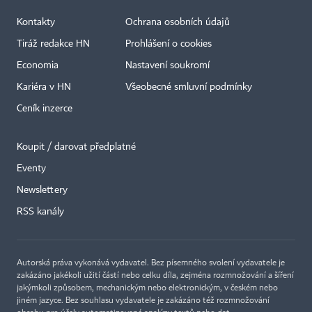
Kontakty
Ochrana osobních údajů
Tiráž redakce HN
Prohlášení o cookies
Economia
Nastavení soukromí
Kariéra v HN
Všeobecné smluvní podmínky
Ceník inzerce
Koupit / darovat předplatné
Eventy
×
Newslettery
RSS kanály
Autorská práva vykonává vydavatel. Bez písemného svolení vydavatele je
zakázáno jakékoli užití částí nebo celku díla, zejména rozmnožování a šíření
jakýmkoli způsobem, mechanickým nebo elektronickým, v českém nebo
jiném jazyce. Bez souhlasu vydavatele je zakázáno též rozmnožování