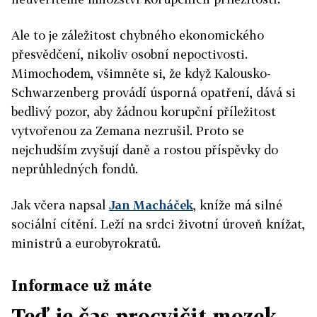
Ale to je záležitost chybného ekonomického
přesvědčení, nikoliv osobní nepoctivosti.
Mimochodem, všimněte si, že když Kalousko-
Schwarzenberg provádí úsporná opatření, dává si
bedlivý pozor, aby žádnou korupční příležitost
vytvořenou za Zemana nezrušil. Proto se
nejchudším zvyšují daně a rostou příspěvky do
neprůhledných fondů.
Jak včera napsal
Jan Macháček
, kníže má silné
sociální cítění. Leží na srdci životní úroveň knížat,
ministrů a eurobyrokratů.
Informace už máte
Teď je čas procvičit mozek