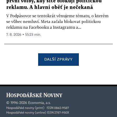
první volby, kdy sítě blokují politickou
reklamu. A hlavní oběť je nečekaná
V Podpásovce se tentokrát věnujeme tématu, o kterém
se vůbec nemluví. Meta začala blokovat politickou
reklamu na Facebooku a Instagramu a...
7. 8. 2026 ▪ 55:23 min.
DALŠÍ ZPRÁVY
©
1996-2026
Economia, a.s.
Hospodářské noviny (print) ISSN 0862-9587
Hospodářské noviny (online) ISSN 2787-950X