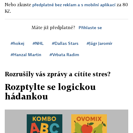
Nebo zkuste
za 80
předplatné bez reklam a s mobilní aplikací
Kč.
Máte již předplatné?
Přihlaste se
#hokej
#NHL
#Dallas Stars
#Jágr Jaromír
#Hanzal Martin
#Vrbata Radim
Rozrušily vás zprávy a cítíte stres?
Rozptylte se logickou
hádankou