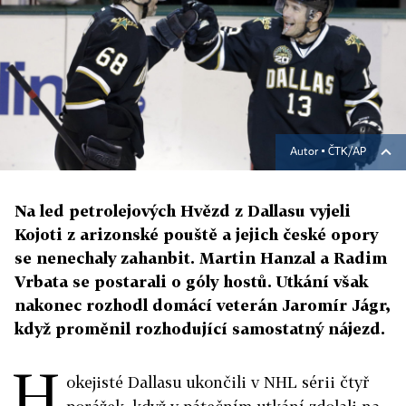
Autor ▪
ČTK/AP
Na led petrolejových Hvězd z Dallasu vyjeli
Kojoti z arizonské pouště a jejich české opory
se nenechaly zahanbit. Martin Hanzal a Radim
Vrbata se postarali o góly hostů. Utkání však
nakonec rozhodl domácí veterán Jaromír Jágr,
když proměnil rozhodující samostatný nájezd.
H
okejisté Dallasu ukončili v NHL sérii čtyř