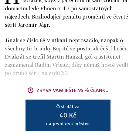
porážek, když v pátečním utkání zdolali na
domácím ledě Phoenix 4:3 po samostatných
nájezdech. Rozhodující penaltu proměnil ve čtvrté
sérii Jaromír Jágr.
Jinak se číslo 68 v utkání neprosadilo, naopak o
všechny tři branky Kojotů se postarali čeští hráči.
Dvakrát se trefil Martin Hanzal, gól a asistenci
zaznamenal Radim Vrbata, díky němuž hosté vedli
po druhé sérii nájezdů 1:0.
ZBÝVÁ VÁM JEŠTĚ 95 % ČLÁNKU
Číst dál za
40 Kč
na první dva měsíce