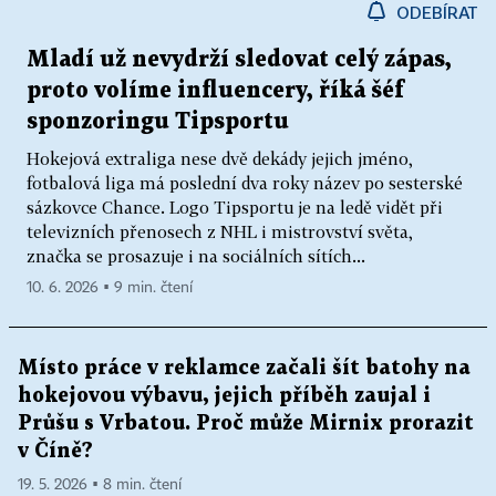
ODEBÍRAT
Mladí už nevydrží sledovat celý zápas,
proto volíme influencery, říká šéf
sponzoringu Tipsportu
Hokejová extraliga nese dvě dekády jejich jméno,
fotbalová liga má poslední dva roky název po sesterské
sázkovce Chance. Logo Tipsportu je na ledě vidět při
televizních přenosech z NHL i mistrovství světa,
značka se prosazuje i na sociálních sítích...
10. 6. 2026 ▪ 9 min. čtení
Místo práce v reklamce začali šít batohy na
hokejovou výbavu, jejich příběh zaujal i
Průšu s Vrbatou. Proč může Mirnix prorazit
v Číně?
19. 5. 2026 ▪ 8 min. čtení