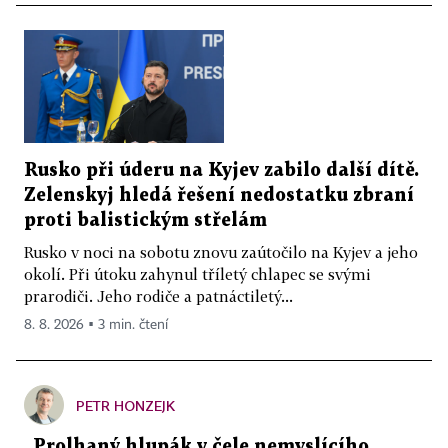
Rusko při úderu na Kyjev zabilo další dítě.
Zelenskyj hledá řešení nedostatku zbraní
proti balistickým střelám
Rusko v noci na sobotu znovu zaútočilo na Kyjev a jeho
okolí. Při útoku zahynul tříletý chlapec se svými
prarodiči. Jeho rodiče a patnáctiletý...
8. 8. 2026 ▪ 3 min. čtení
PETR HONZEJK
„Prolhaný hlupák v čele nemyslícího