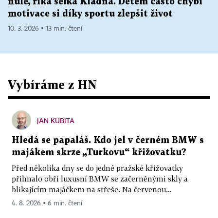
nule, říká šéfka Kladna. Dětem často chybí
motivace si díky sportu zlepšit život
10. 3. 2026 ▪ 13 min. čtení
Vybíráme z HN
JAN KUBITA
Hledá se papaláš. Kdo jel v černém BMW s
majákem skrze „Turkovu“ křižovatku?
Před několika dny se do jedné pražské křižovatky
přihnalo obří luxusní BMW se začerněnými skly a
blikajícím majáčkem na střeše. Na červenou...
4. 8. 2026 ▪ 6 min. čtení