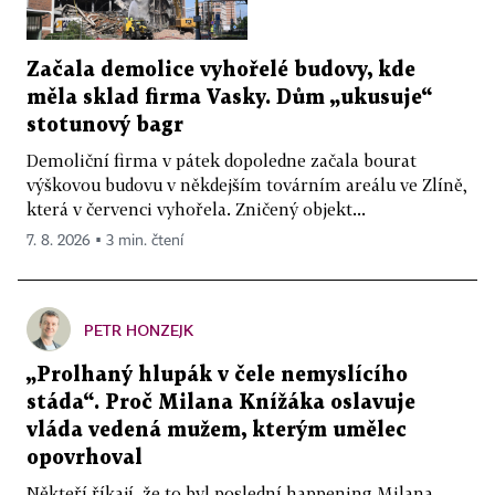
Začala demolice vyhořelé budovy, kde
měla sklad firma Vasky. Dům „ukusuje“
stotunový bagr
Demoliční firma v pátek dopoledne začala bourat
výškovou budovu v někdejším továrním areálu ve Zlíně,
která v červenci vyhořela. Zničený objekt...
7. 8. 2026 ▪ 3 min. čtení
PETR HONZEJK
„Prolhaný hlupák v čele nemyslícího
stáda“. Proč Milana Knížáka oslavuje
vláda vedená mužem, kterým umělec
opovrhoval
Někteří říkají, že to byl poslední happening Milana