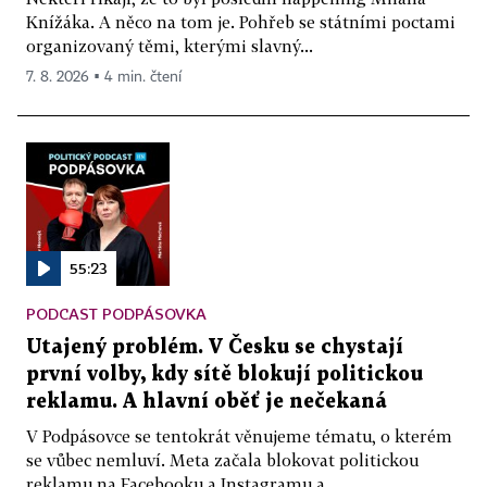
Knížáka. A něco na tom je. Pohřeb se státními poctami
organizovaný těmi, kterými slavný...
7. 8. 2026 ▪ 4 min. čtení
55:23
PODCAST PODPÁSOVKA
Utajený problém. V Česku se chystají
první volby, kdy sítě blokují politickou
reklamu. A hlavní oběť je nečekaná
V Podpásovce se tentokrát věnujeme tématu, o kterém
se vůbec nemluví. Meta začala blokovat politickou
reklamu na Facebooku a Instagramu a...