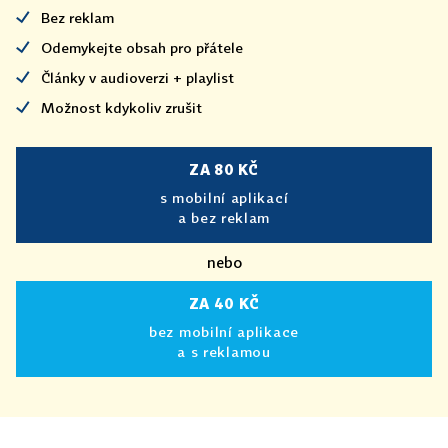
Bez reklam
Odemykejte obsah pro přátele
Články v audioverzi + playlist
Možnost kdykoliv zrušit
ZA 80 KČ
s mobilní aplikací
a bez reklam
nebo
ZA 40 KČ
bez mobilní aplikace
a s reklamou