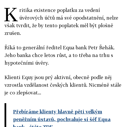
K
ritika existence poplatku za vedení
úvěrových účtů má své opodstatnění, nelze
však tvrdit, že by tento poplatek měl být plošně
zrušen.
Říká to generální ředitel Equa bank Petr Řehák.
Jeho banka chce letos růst, a to třeba na trhu s
hypotečními úvěry.
Klienti Equy jsou prý aktivní, obecně podle něj
vzrostla vzdělanost českých klientů. Nicméně stále
je co zlepšovat...
Přebíráme klienty hlavně pěti velkým
peněžním ústavů, pochvaluje si šéf Equa
bank
- čtěte ZDE