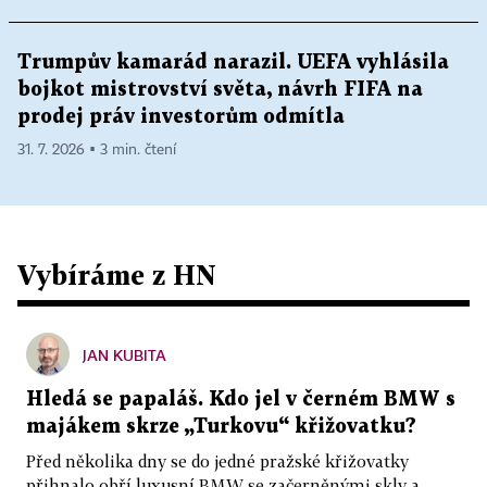
Trumpův kamarád narazil. UEFA vyhlásila
bojkot mistrovství světa, návrh FIFA na
prodej práv investorům odmítla
31. 7. 2026 ▪ 3 min. čtení
Vybíráme z HN
JAN KUBITA
Hledá se papaláš. Kdo jel v černém BMW s
majákem skrze „Turkovu“ křižovatku?
Před několika dny se do jedné pražské křižovatky
přihnalo obří luxusní BMW se začerněnými skly a