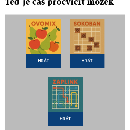
Teď je čas procvičit mozek
HRÁT
HRÁT
HRÁT