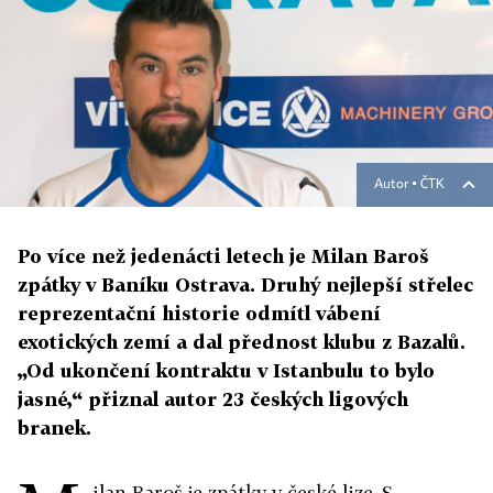
Autor ▪
ČTK
Po více než jedenácti letech je Milan Baroš
zpátky v Baníku Ostrava. Druhý nejlepší střelec
reprezentační historie odmítl vábení
exotických zemí a dal přednost klubu z Bazalů.
„Od ukončení kontraktu v Istanbulu to bylo
jasné,“ přiznal autor 23 českých ligových
branek.
ilan Baroš je zpátky v české lize. S