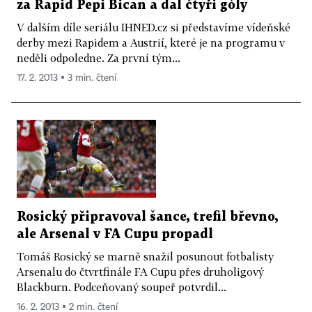
za Rapid Pepi Bican a dal čtyři góly
V dalším díle seriálu IHNED.cz si představíme vídeňské
derby mezi Rapidem a Austrií, které je na programu v
neděli odpoledne. Za první tým...
17. 2. 2013 ▪ 3 min. čtení
Rosický připravoval šance, trefil břevno,
ale Arsenal v FA Cupu propadl
Tomáš Rosický se marně snažil posunout fotbalisty
Arsenalu do čtvrtfinále FA Cupu přes druholigový
Blackburn. Podceňovaný soupeř potvrdil...
16. 2. 2013 ▪ 2 min. čtení