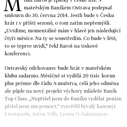
M
mateřským Baníkem Ostrava podepsal
smlouvu do 30. června 2014. Jestli bude v Česku
hrát i v příští sezoně, o tom zatím nepřemýšlí.
„Uvidíme, momentálně mám v hlavě jen následující
čtyři měsíce. Na ty se soustředím. Co bude v létě,
to se teprve uvidí,“ řekl Baroš na tiskové
konferenci.
Ostravský odchovanec bude hrát v mateřském
klubu zadarmo. Měsíčně si vydělá 20 tisíc korun
plus prémie dle řádu A-mužstva, celá jeho odměna
ale půjde na nový projekt výchovy mládeže Baník
Top Class. „Nepřišel jsem do Baníku vydělat peníze,
přišel jsem mu pomoct,“ vysvětlil bývalý kanonýr
Liverpoolu, Aston Villy, Lyonu či Galatasaray.