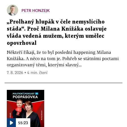
PETR HONZEJK
„Prolhaný hlupák v čele nemyslícího
stáda“. Proč Milana Knížáka oslavuje
vláda vedená mužem, kterým umělec
opovrhoval
Někteří říkají, že to byl poslední happening Milana
Knížáka. A něco na tom je. Pohřeb se státními poctami
organizovaný těmi, kterými slavný...
7. 8. 2026 ▪ 4 min. čtení
55:23