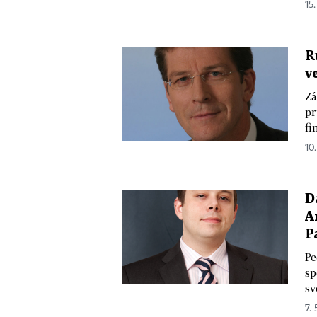
15.
R
v
Zá
pr
fi
10.
D
A
P
Pe
sp
sv
7. 