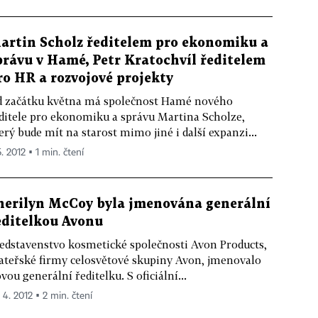
artin Scholz ředitelem pro ekonomiku a
právu v Hamé, Petr Kratochvíl ředitelem
ro HR a rozvojové projekty
 začátku května má společnost Hamé nového
ditele pro ekonomiku a správu Martina Scholze,
erý bude mít na starost mimo jiné i další expanzi...
5. 2012 ▪ 1 min. čtení
herilyn McCoy byla jmenována generální
editelkou Avonu
edstavenstvo kosmetické společnosti Avon Products,
teřské firmy celosvětové skupiny Avon, jmenovalo
vou generální ředitelku. S oficiální...
 4. 2012 ▪ 2 min. čtení