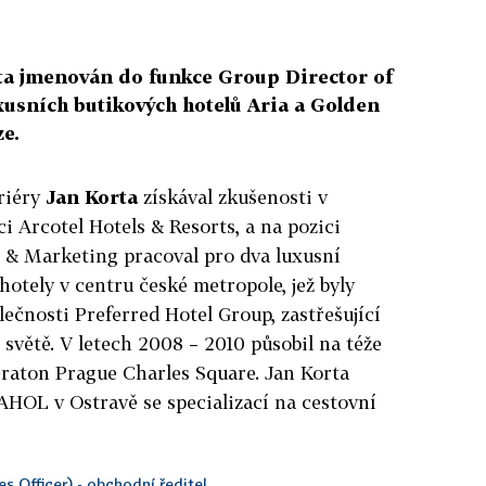
rta jmenován do funkce Group Director of
xusních butikových hotelů Aria a Golden
ze.
riéry
Jan Korta
získával zkušenosti v
i Arcotel Hotels & Resorts, a na pozici
s & Marketing pracoval pro dva luxusní
hotely v centru české metropole, jež byly
lečnosti Preferred Hotel Group, zastřešující
 světě. V letech 2008 – 2010 působil na téže
eraton Prague Charles Square. Jan Korta
AHOL v Ostravě se specializací na cestovní
s Officer) - obchodní ředitel