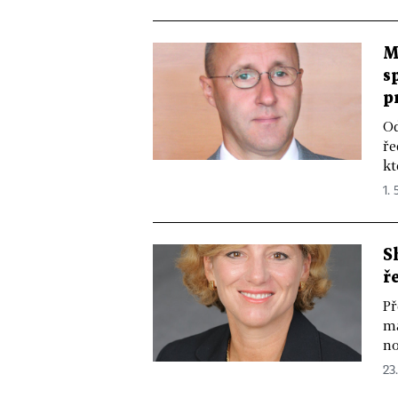
M
s
p
Od
ře
kt
1. 
S
ř
Př
ma
no
23.