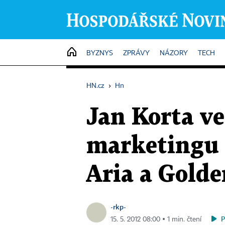
HOME
BYZNYS
ZPRÁVY
NÁZORY
TECH
HN.cz
›
Hn
Jan Korta ve
marketingu 
Aria a Golde
-rkp-
15. 5. 2012 08:00 ▪ 1 min. čtení