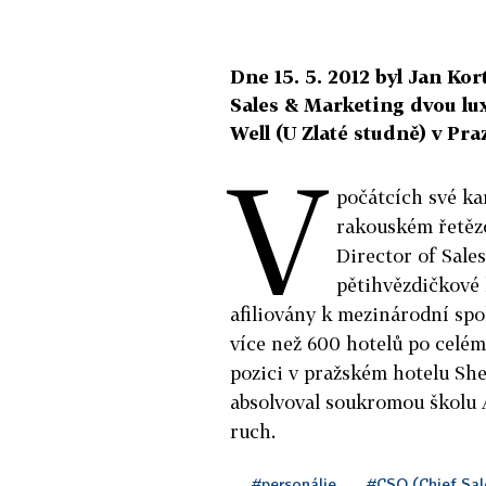
Dne 15. 5. 2012 byl Jan Ko
Sales & Marketing dvou lu
Well (U Zlaté studně) v Pra
V
počátcích své ka
rakouském řetězc
Director of Sale
pětihvězdičkové 
afiliovány k mezinárodní spo
více než 600 hotelů po celém
pozici v pražském hotelu Sh
absolvoval soukromou školu 
ruch.
#personálie
#CSO (Chief Sale