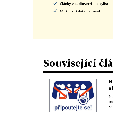
Články v audioverzi + playlist
Možnost kdykoliv zrušit
Související čl
N
a
No
Ro
šé