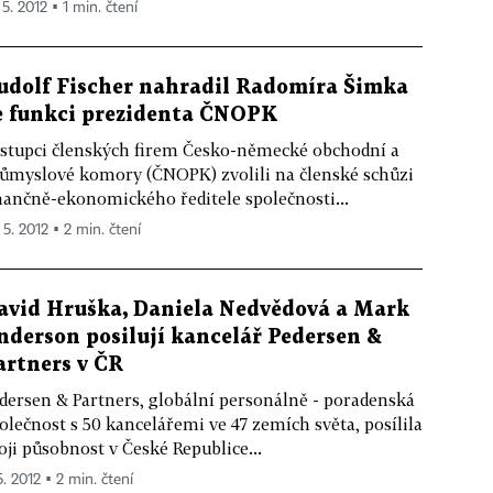
 5. 2012 ▪ 1 min. čtení
udolf Fischer nahradil Radomíra Šimka
e funkci prezidenta ČNOPK
stupci členských firem Česko-německé obchodní a
ůmyslové komory (ČNOPK) zvolili na členské schůzi
nančně-ekonomického ředitele společnosti...
 5. 2012 ▪ 2 min. čtení
avid Hruška, Daniela Nedvědová a Mark
nderson posilují kancelář Pedersen &
artners v ČR
dersen & Partners, globální personálně - poradenská
olečnost s 50 kancelářemi ve 47 zemích světa, posílila
oji působnost v České Republice...
5. 2012 ▪ 2 min. čtení