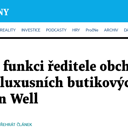
REALITY
INVESTICE
PODCASTY
HRY
PročNe
ARCHIV
D
 funkci ředitele obc
luxusních butikový
n Well
PŘEHRÁT ČLÁNEK