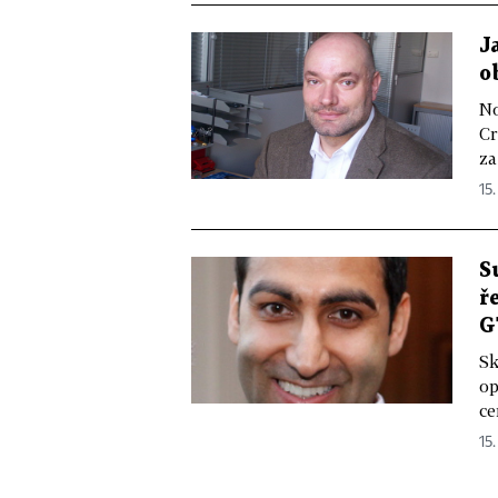
J
o
No
Cr
za
15.
S
ř
G
Sk
op
ce
15.