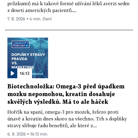
průzkumů má k takové formě užívání léků averzi sedm
z deseti amerických pacientů....
7. 8. 2026 ▪ 4 min. čtení
16:13
Biotechnoložka: Omega-3 před úpadkem
mozku nepomohou, kreatin dosahuje
skvělých výsledků. Má to ale háček
Hořčík na spaní, omega-3 pro mozek, železo proti
únavě a kreatin dnes skoro na všechno. Trh s doplňky
stravy slibuje řadu benefitů, ale které z...
6. 8. 2026 ▪ 16:13 min.