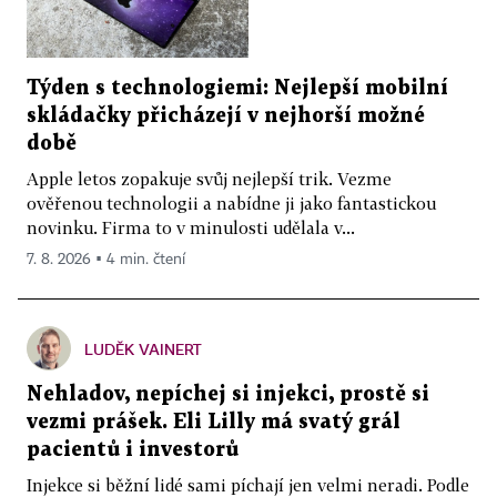
Týden s technologiemi: Nejlepší mobilní
skládačky přicházejí v nejhorší možné
době
Apple letos zopakuje svůj nejlepší trik. Vezme
ověřenou technologii a nabídne ji jako fantastickou
novinku. Firma to v minulosti udělala v...
7. 8. 2026 ▪ 4 min. čtení
LUDĚK VAINERT
Nehladov, nepíchej si injekci, prostě si
vezmi prášek. Eli Lilly má svatý grál
pacientů i investorů
Injekce si běžní lidé sami píchají jen velmi neradi. Podle