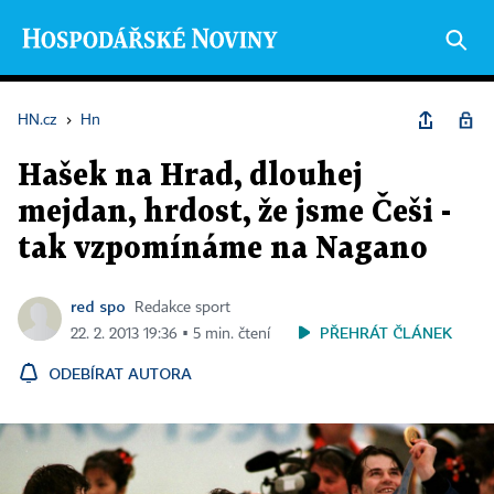
HN.cz
›
Hn
Hašek na Hrad, dlouhej
mejdan, hrdost, že jsme Češi -
tak vzpomínáme na Nagano
red spo
Redakce sport
PŘEHRÁT ČLÁNEK
22. 2. 2013 19:36 ▪ 5 min. čtení
ODEBÍRAT AUTORA