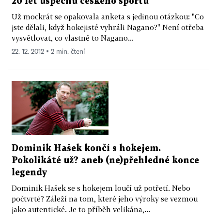
20 let úspěchů českého sportu
Už mockrát se opakovala anketa s jedinou otázkou: "Co
jste dělali, když hokejisté vyhráli Nagano?" Není otřeba
vysvětlovat, co vlastně to Nagano...
22. 12. 2012 ▪ 2 min. čtení
Dominik Hašek končí s hokejem.
Pokolikáté už? aneb (ne)přehledné konce
legendy
Dominik Hašek se s hokejem loučí už potřetí. Nebo
počtvrté? Záleží na tom, které jeho výroky se vezmou
jako autentické. Je to příběh velikána,...