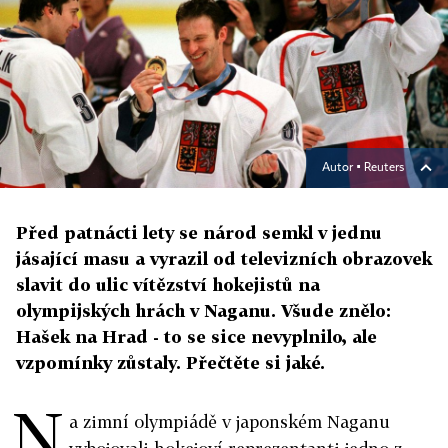
Autor ▪
Reuters
Před patnácti lety se národ semkl v jednu
jásající masu a vyrazil od televizních obrazovek
slavit do ulic vítězství hokejistů na
olympijských hrách v Naganu. Všude znělo:
Hašek na Hrad - to se sice nevyplnilo, ale
vzpomínky zůstaly. Přečtěte si jaké.
N
a zimní olympiádě v japonském Naganu