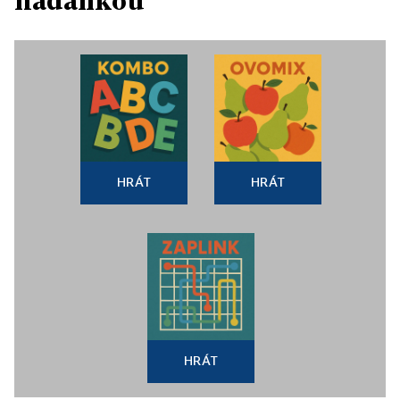
hádankou
HRÁT
HRÁT
HRÁT