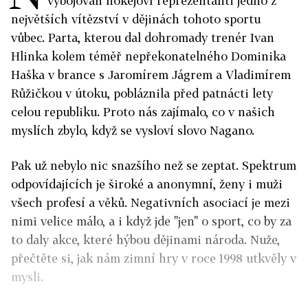
vybojovali hokejoví reprezentanti jedno z
největších vítězství v dějinách tohoto sportu
vůbec. Parta, kterou dal dohromady trenér Ivan
Hlinka kolem téměř nepřekonatelného Dominika
Haška v brance s Jaromírem Jágrem a Vladimírem
Růžičkou v útoku, pobláznila před patnácti lety
celou republiku. Proto nás zajímalo, co v našich
myslích zbylo, když se vysloví slovo Nagano.
Pak už nebylo nic snazšího než se zeptat. Spektrum
odpovídajících je široké a anonymní, ženy i muži
všech profesí a věků. Negativních asociací je mezi
nimi velice málo, a i když jde "jen" o sport, co by za
to daly akce, které hýbou dějinami národa. Nuže,
přečtěte si, jak nám zimní hry v roce 1998 utkvěly v
mysli.