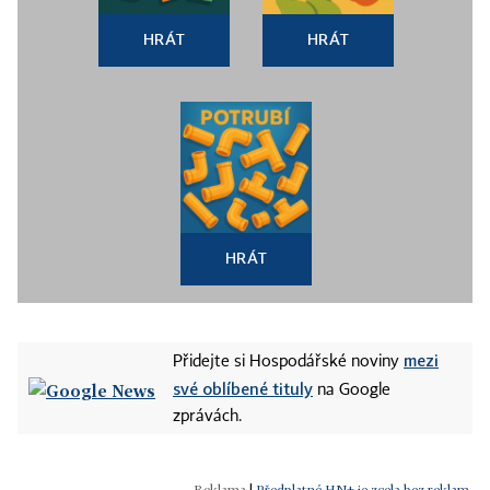
HRÁT
HRÁT
HRÁT
mezi
Přidejte si Hospodářské noviny
své oblíbené tituly
na Google
zprávách.
|
Předplatné HN+ je zcela bez reklam.