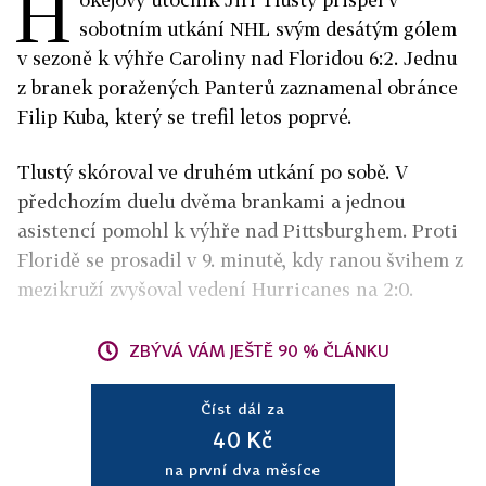
H
sobotním utkání NHL svým desátým gólem
v sezoně k výhře Caroliny nad Floridou 6:2. Jednu
z branek poražených Panterů zaznamenal obránce
Filip Kuba, který se trefil letos poprvé.
Tlustý skóroval ve druhém utkání po sobě. V
předchozím duelu dvěma brankami a jednou
asistencí pomohl k výhře nad Pittsburghem. Proti
Floridě se prosadil v 9. minutě, kdy ranou švihem z
mezikruží zvyšoval vedení Hurricanes na 2:0.
ZBÝVÁ VÁM JEŠTĚ 90 % ČLÁNKU
Číst dál za
40 Kč
na první dva měsíce