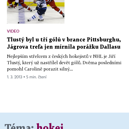
VIDEO
Tlustý byl u tří gólů v brance Pittsburghu,
Jágrova trefa jen mírnila porážku Dallasu
Nejlepším střelcem z českých hokejistů v NHL je Jiří
Tlustý, který už nastřílel devět gólů. Dvěma posledními
pomohl Carolině porazit silný...
1. 3. 2013 ▪ 5 min. čtení
Téma:
hokej