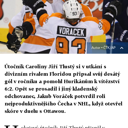
Autor ▪
ČTK/AP
Útočník Caroliny Jiří Tlustý si v utkání s
divizním rivalem Floridou připsal svůj desátý
gól v ročníku a pomohl Hurikánům k vítězství
6:2. Opět se prosadil i jiný kladenský
odchovanec, Jakub Voráček potvrdil roli
nejproduktivnějšího Čecha v NHL, když otevřel
skóre v duelu s Ottawou.
okejový útočník Jiří Tlustý přispěl v