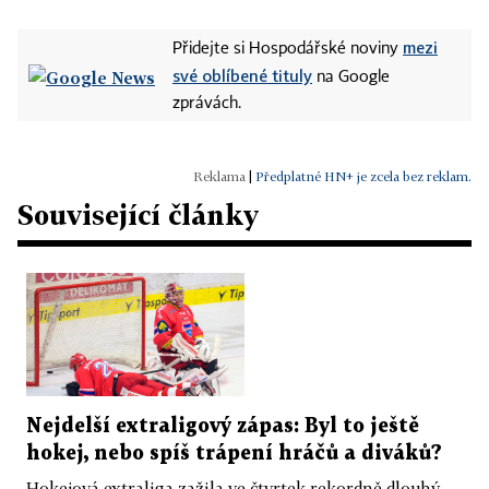
mezi
Přidejte si Hospodářské noviny
své oblíbené tituly
na Google
zprávách.
|
Předplatné HN+ je zcela bez reklam.
Související články
Nejdelší extraligový zápas: Byl to ještě
hokej, nebo spíš trápení hráčů a diváků?
Hokejová extraliga zažila ve čtvrtek rekordně dlouhý