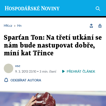
HN.cz
›
Hn
Sparťan Ton: Na třetí utkání se
nám bude nastupovat dobře,
míní kat Třince
vsc
PŘEHRÁT ČLÁNEK
9. 3. 2013 23:10 ▪ 3 min. čtení
ODEBÍRAT AUTORA