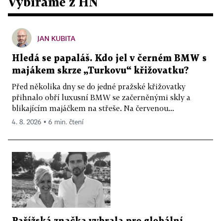
Vybíráme z HN
JAN KUBITA
Hledá se papaláš. Kdo jel v černém BMW s
majákem skrze „Turkovu“ křižovatku?
Před několika dny se do jedné pražské křižovatky
přihnalo obří luxusní BMW se začerněnými skly a
blikajícím majáčkem na střeše. Na červenou...
4. 8. 2026 ▪ 6 min. čtení