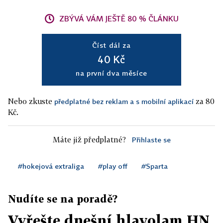
ZBÝVÁ VÁM JEŠTĚ 80 % ČLÁNKU
Číst dál za
40 Kč
na první dva měsíce
Nebo zkuste
za 80
předplatné bez reklam a s mobilní aplikací
Kč.
Máte již předplatné?
Přihlaste se
#hokejová extraliga
#play off
#Sparta
Nudíte se na poradě?
Vyřešte dnešní hlavolam HN