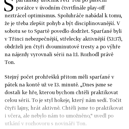
S
porážce v úvodním čtvrtfinále play-off
neztrácel optimismus. Spoluhráče nabádal k tomu,
že je třeba zlepšit pohyb a být disciplinovanější. V
sobotu se to Spartě povedlo dodržet. Sparťané byli
v Třinci nebezpečnější, střelecky aktivnější (53:37),
obdrželi jen čtyři dvouminutové tresty a po výhře
na nájezdy vyrovnali sérii na 1:1. Rozhodl právě
Ton.
Stejný počet prohřešků přitom měli sparťané v
pátek na kontě už ve 13. minutě. „Dnes jsme se
dostali ke hře, kterou bychom chtěli praktikovat
celou sérii. To je styl hokeje, který nám sedí. Točit
čtyři lajny, hrát aktivně. Chtěli jsme to praktikovat
i včera, ale nebylo nám to umožněno,“ uvedl po
utkání v rozhovoru s novináři Ton.