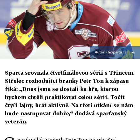
Autor ▪
hcsparta.cz
Sparta srovnala čtvrtfinálovou sérii s Třincem.
Střelec rozhodující branky Petr Ton k zápasu
říká: „Dnes jsme se dostali ke hře, kterou
bychom chtěli praktikovat celou sérii. Točit
čtyři lajny, hrát aktivně. Na třetí utkání se nám
bude nastupovat dobře,“ dodává sparťanský
veterán.
parťanský útočník Petr Ton po páteční