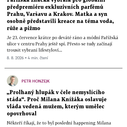
Pařížská značka vybrala pro globální
předpremiéru exkluzivních parfémů
Prahu, Varšavu a Krakov. Matka a syn
osobně představili kreace na téma voda,
růže a pižmo
Je 23. července krátce po deváté ráno a módní Pařížská
ulice v centru Prahy ještě spí. Přesto se tudy začínají
trousit vybraní lifestyloví...
8. 8. 2026 ▪ 4 min. čtení
PETR HONZEJK
„Prolhaný hlupák v čele nemyslícího
stáda“. Proč Milana Knížáka oslavuje
vláda vedená mužem, kterým umělec
opovrhoval
Někteří říkají, že to byl poslední happening Milana