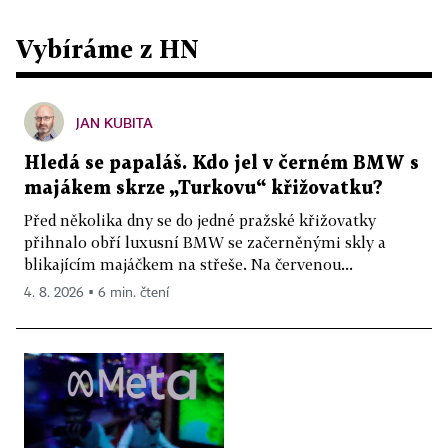
Vybíráme z HN
JAN KUBITA
Hledá se papaláš. Kdo jel v černém BMW s
majákem skrze „Turkovu“ křižovatku?
Před několika dny se do jedné pražské křižovatky
přihnalo obří luxusní BMW se začerněnými skly a
blikajícím majáčkem na střeše. Na červenou...
4. 8. 2026 ▪ 6 min. čtení