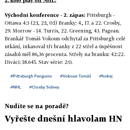
2. kolo play off NHL:
Východní konference - 2. zápas:
Pittsburgh -
Ottawa 4:3 (2:1, 2:1, 0:1) Branky: 4., 17. a 22. Crosby,
29. Morrow - 14. Turris, 22. Greening, 43. Pageau.
Brankář Tomáš Vokoun odchytal za Pittsburgh celé
utkání, inkasoval tři branky z 22 střel a úspěšnost
zásahů měl 86,36 procenta. Střely na branku: 42:22.
Diváci: 18.645. Stav série: 2:0.
#Pittsburgh Penguins
#Vokoun Tomáš
#hokej
#NHL
#Crosby Sidney
Nudíte se na poradě?
Vyřešte dnešní hlavolam HN