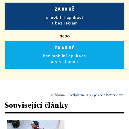
ZA 80 KČ
s mobilní aplikací
a bez reklam
nebo
ZA 40 KČ
bez mobilní aplikace
a s reklamou
|
Předplatné HN+ je zcela bez reklam.
Související články