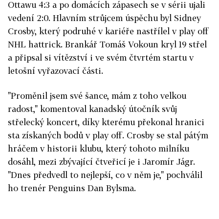
Ottawu 4:3 a po domácích zápasech se v sérii ujali
vedení 2:0. Hlavním strůjcem úspěchu byl Sidney
Crosby, který podruhé v kariéře nastřílel v play off
NHL hattrick. Brankář Tomáš Vokoun kryl 19 střel
a připsal si vítězství i ve svém čtvrtém startu v
letošní vyřazovací části.
"Proměnil jsem své šance, mám z toho velkou
radost," komentoval kanadský útočník svůj
střelecký koncert, díky kterému překonal hranici
sta získaných bodů v play off. Crosby se stal pátým
hráčem v historii klubu, který tohoto milníku
dosáhl, mezi zbývající čtveřicí je i Jaromír Jágr.
"Dnes předvedl to nejlepší, co v něm je," pochválil
ho trenér Penguins Dan Bylsma.