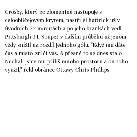
Crosby, který po zlomenině nastupuje s
celoobličejovým krytem, nastřílel hattrick už v
úvodních 22 minutách a po jeho brankách vedl
Pittsburgh 3:1. Soupeř v dalším průběhu už jenom
vždy snížil na rozdíl jednoho gólu. "Když mu dáte
čas a místo, zničí vás. A přesně to se dnes stalo.
Nechali jsme mu příliš mnoho prostoru a on toho
využil," řekl obránce Ottawy Chris Phillips.