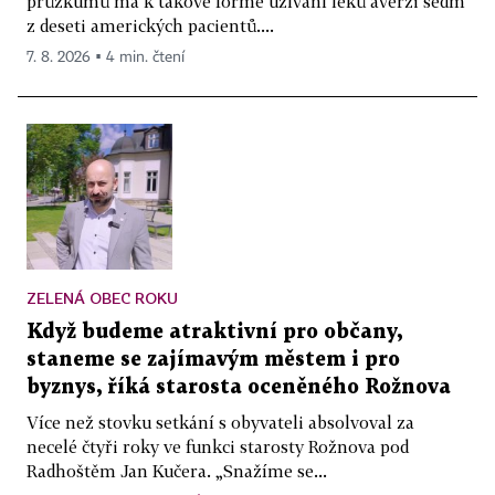
průzkumů má k takové formě užívání léků averzi sedm
z deseti amerických pacientů....
7. 8. 2026 ▪ 4 min. čtení
ZELENÁ OBEC ROKU
Když budeme atraktivní pro občany,
staneme se zajímavým městem i pro
byznys, říká starosta oceněného Rožnova
Více než stovku setkání s obyvateli absolvoval za
necelé čtyři roky ve funkci starosty Rožnova pod
Radhoštěm Jan Kučera. „Snažíme se...