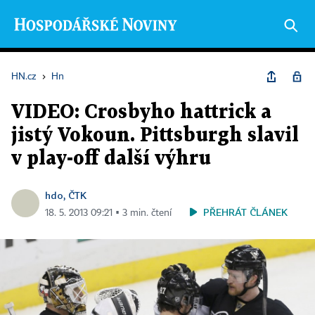
HN.cz
›
Hn
VIDEO: Crosbyho hattrick a
jistý Vokoun. Pittsburgh slavil
v play-off další výhru
hdo, ČTK
PŘEHRÁT ČLÁNEK
18. 5. 2013 09:21 ▪ 3 min. čtení