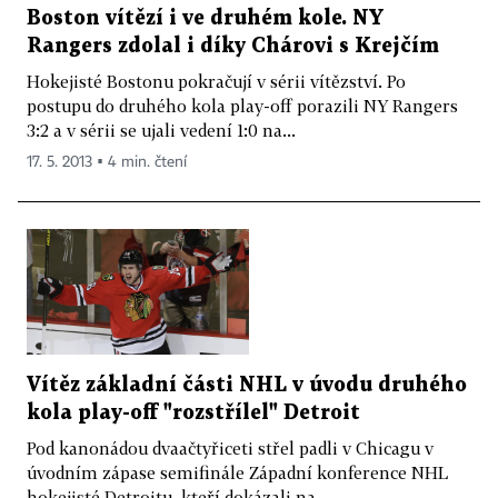
Boston vítězí i ve druhém kole. NY
Rangers zdolal i díky Chárovi s Krejčím
Hokejisté Bostonu pokračují v sérii vítězství. Po
postupu do druhého kola play-off porazili NY Rangers
3:2 a v sérii se ujali vedení 1:0 na...
17. 5. 2013 ▪ 4 min. čtení
Vítěz základní části NHL v úvodu druhého
kola play-off "rozstřílel" Detroit
Pod kanonádou dvaačtyřiceti střel padli v Chicagu v
úvodním zápase semifinále Západní konference NHL
hokejisté Detroitu, kteří dokázali na...