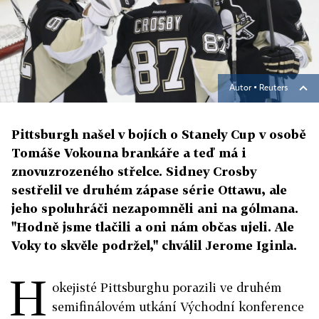
Autor ▪
Reuters
Pittsburgh našel v bojích o Stanely Cup v osobě
Tomáše Vokouna brankáře a teď má i
znovuzrozeného střelce. Sidney Crosby
sestřelil ve druhém zápase série Ottawu, ale
jeho spoluhráči nezapomněli ani na gólmana.
"Hodně jsme tlačili a oni nám občas ujeli. Ale
Voky to skvěle podržel," chválil Jerome Iginla.
H
okejisté Pittsburghu porazili ve druhém
semifinálovém utkání Východní konference