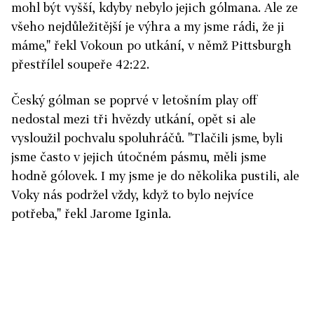
mohl být vyšší, kdyby nebylo jejich gólmana. Ale ze
všeho nejdůležitější je výhra a my jsme rádi, že ji
máme," řekl Vokoun po utkání, v němž Pittsburgh
přestřílel soupeře 42:22.
Český gólman se poprvé v letošním play off
nedostal mezi tři hvězdy utkání, opět si ale
vysloužil pochvalu spoluhráčů. "Tlačili jsme, byli
jsme často v jejich útočném pásmu, měli jsme
hodně gólovek. I my jsme je do několika pustili, ale
Voky nás podržel vždy, když to bylo nejvíce
potřeba," řekl Jarome Iginla.