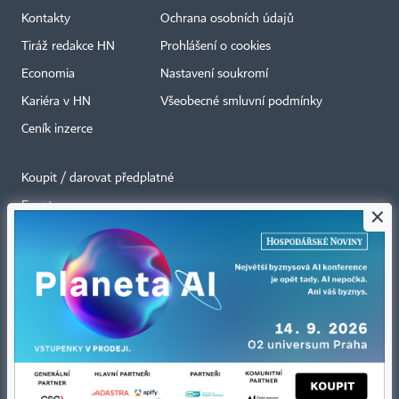
Kontakty
Ochrana osobních údajů
Tiráž redakce HN
Prohlášení o cookies
Economia
Nastavení soukromí
Kariéra v HN
Všeobecné smluvní podmínky
Ceník inzerce
Koupit / darovat předplatné
Eventy
×
Newslettery
RSS kanály
Autorská práva vykonává vydavatel. Bez písemného svolení vydavatele je
zakázáno jakékoli užití částí nebo celku díla, zejména rozmnožování a šíření
jakýmkoli způsobem, mechanickým nebo elektronickým, v českém nebo
jiném jazyce. Bez souhlasu vydavatele je zakázáno též rozmnožování
obsahu pro účely automatizované analýzy textů nebo dat