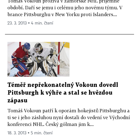
Tomáš Vokoun prožívá v zámořské NHL příjemné
období. Daří se jemu i celému jeho novému týmu. V
brance Pittsburghu v New Yorku proti Islanders...
23. 3. 2013 ▪ 4 min. čtení
Téměř nepřekonatelný Vokoun dovedl
Pittsburgh k výhře a stal se hvězdou
zápasu
Tomáš Vokoun patří k oporám hokejistů Pittsburghu a
ti se i jeho zásluhou nyní dostali do vedení ve Východní
konferenci NHL. Český gólman jim k...
18. 3. 2013 ▪ 5 min. čtení