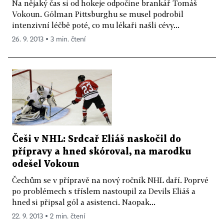
Na nějaký čas si od hokeje odpočine brankář Tomáš
Vokoun. Gólman Pittsburghu se musel podrobil
intenzivní léčbě poté, co mu lékaři našli cévy...
26. 9. 2013 ▪ 3 min. čtení
Češi v NHL: Srdcař Eliáš naskočil do
přípravy a hned skóroval, na marodku
odešel Vokoun
Čechům se v přípravě na nový ročník NHL daří. Poprvé
po problémech s tříslem nastoupil za Devils Eliáš a
hned si připsal gól a asistenci. Naopak...
22. 9. 2013 ▪ 2 min. čtení