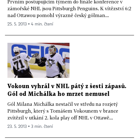
Prvním postupujícím týmem do finále konference v
zámořské NHL jsou Pittsburgh Penguins. K vítězství 6:2
nad Ottawou pomohl výrazně český gólman...
25. 5. 2013 ▪ 4 min. čtení
Vokoun vyhrál v NHL pátý z šesti zápasů.
Gól od Michálka ho mrzet nemusel
Gól Milana Michálka nestačil ve středu na rozjetý
Pittsburgh, který s Tomášem Vokounem v brance
zvítězil v utkání 2. kola play off NHL v Ottawě...
23. 5. 2013 ▪ 3 min. čtení