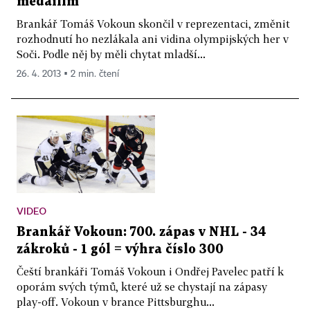
medailím
Brankář Tomáš Vokoun skončil v reprezentaci, změnit
rozhodnutí ho nezlákala ani vidina olympijských her v
Soči. Podle něj by měli chytat mladší...
26. 4. 2013 ▪ 2 min. čtení
VIDEO
Brankář Vokoun: 700. zápas v NHL - 34
zákroků - 1 gól = výhra číslo 300
Čeští brankáři Tomáš Vokoun i Ondřej Pavelec patří k
oporám svých týmů, které už se chystají na zápasy
play-off. Vokoun v brance Pittsburghu...