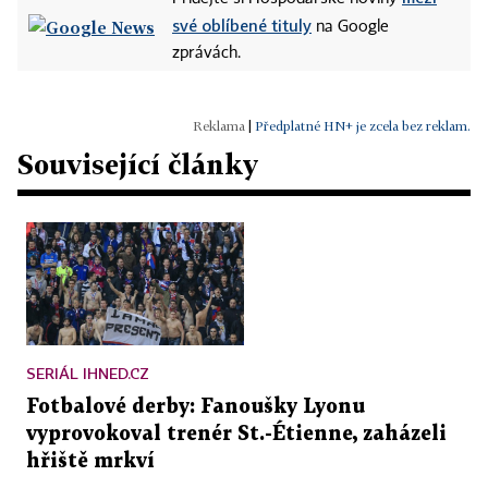
své oblíbené tituly
na Google
zprávách.
|
Předplatné HN+ je zcela bez reklam.
Související články
SERIÁL IHNED.CZ
Fotbalové derby: Fanoušky Lyonu
vyprovokoval trenér St.-Étienne, zaházeli
hřiště mrkví