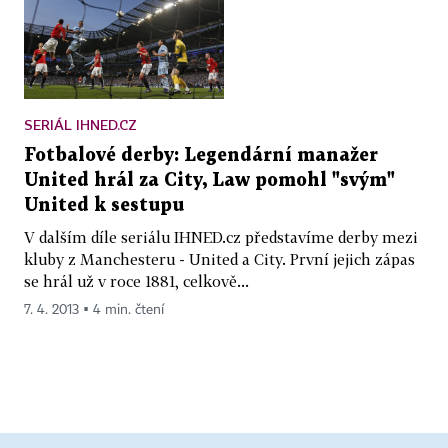
SERIÁL IHNED.CZ
Fotbalové derby: Legendární manažer
United hrál za City, Law pomohl "svým"
United k sestupu
V dalším díle seriálu IHNED.cz představíme derby mezi
kluby z Manchesteru - United a City. První jejich zápas
se hrál už v roce 1881, celkově...
7. 4. 2013 ▪ 4 min. čtení