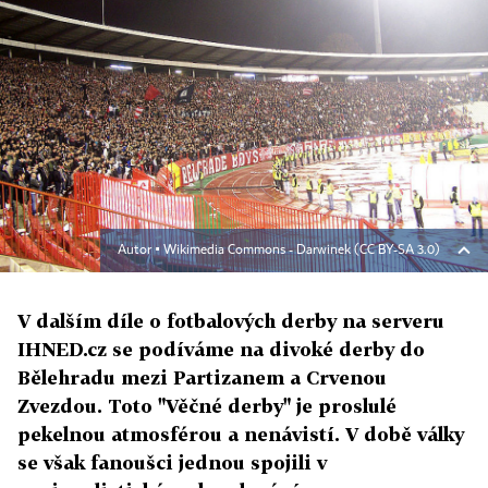
Autor ▪
Wikimedia Commons - Darwinek (CC BY-SA 3.0)
V dalším díle o fotbalových derby na serveru
IHNED.cz se podíváme na divoké derby do
Bělehradu mezi Partizanem a Crvenou
Zvezdou. Toto "Věčné derby" je proslulé
pekelnou atmosférou a nenávistí. V době války
se však fanoušci jednou spojili v