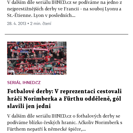
V dalším díle seriálu IHNED.cz se podíváme na jedno z
nejprestižnějších derby ve Francii - na souboj Lyonu a
St.-Étienne. Lyon v posledních...
28. 4. 2013 ▪ 2 min. čtení
SERIÁL IHNED.CZ
Fotbalové derby: V reprezentaci cestovali
hráči Norimberka a Fürthu odděleně, gól
slavili jen jedni
V dalším díle seriálu IHNED.cz o fotbalových derby se
podíváme blízko českých hranic. Ačkoliv Norimberk s
Fürthem nepatří k německé špičce,...