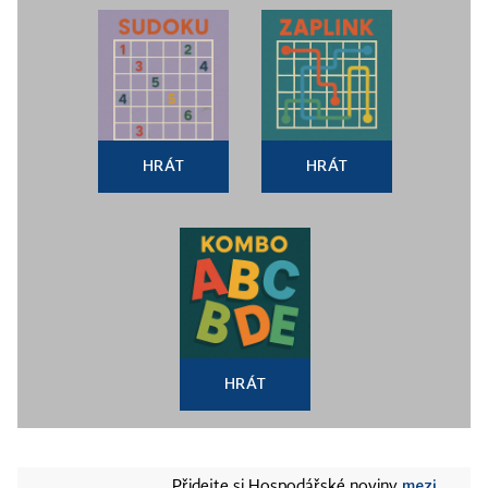
HRÁT
HRÁT
HRÁT
mezi
Přidejte si Hospodářské noviny