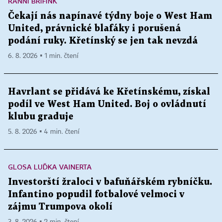
RANNÍ BRÍFINK
Čekají nás napínavé týdny boje o West Ham
United, právnické blafáky i porušená
podání ruky. Křetínský se jen tak nevzdá
6. 8. 2026 ▪ 1 min. čtení
Havrlant se přidává ke Křetínskému, získal
podíl ve West Ham United. Boj o ovládnutí
klubu graduje
5. 8. 2026 ▪ 4 min. čtení
GLOSA LUĎKA VAINERTA
Investorští žraloci v bafuňářském rybníčku.
Infantino popudil fotbalové velmoci v
zájmu Trumpova okolí
3. 8. 2026 ▪ 2 min. čtení