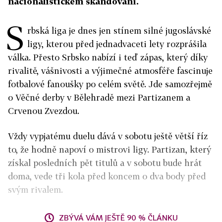
nacionalistickém skandování.
S
rbská liga je dnes jen stínem silné jugoslávské
ligy, kterou před jednadvaceti lety rozprášila
válka. Přesto Srbsko nabízí i teď zápas, který díky
rivalitě, vášnivosti a výjimečné atmosféře fascinuje
fotbalové fanoušky po celém světě. Jde samozřejmě
o Věčné derby v Bělehradě mezi Partizanem a
Crvenou Zvezdou.
Vždy vypjatému duelu dává v sobotu ještě větší říz
to, že hodně napoví o mistrovi ligy. Partizan, který
získal posledních pět titulů a v sobotu bude hrát
doma, vede tři kola před koncem o dva body před
svým rivalem.
ZBÝVÁ VÁM JEŠTĚ 90 % ČLÁNKU