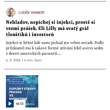
LUDĚK VAINERT
Nehladov, nepíchej si injekci, prostě si
vezmi prášek. Eli Lilly má svatý grál
tlouštíků i investorů
Injekce si běžní lidé sami píchají jen velmi neradi. Podle
průzkumů má k takové formě užívání léků averzi sedm
z deseti amerických pacientů....
6. 8. 2026 ▪ 4 min. čtení
16:13