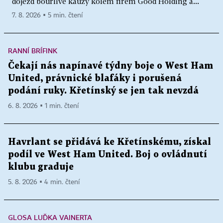
dojezd bouřlivé kauzy kolem firem Good Holding a...
7. 8. 2026 ▪ 5 min. čtení
RANNÍ BRÍFINK
Čekají nás napínavé týdny boje o West Ham
United, právnické blafáky i porušená
podání ruky. Křetínský se jen tak nevzdá
6. 8. 2026 ▪ 1 min. čtení
Havrlant se přidává ke Křetínskému, získal
podíl ve West Ham United. Boj o ovládnutí
klubu graduje
5. 8. 2026 ▪ 4 min. čtení
GLOSA LUĎKA VAINERTA