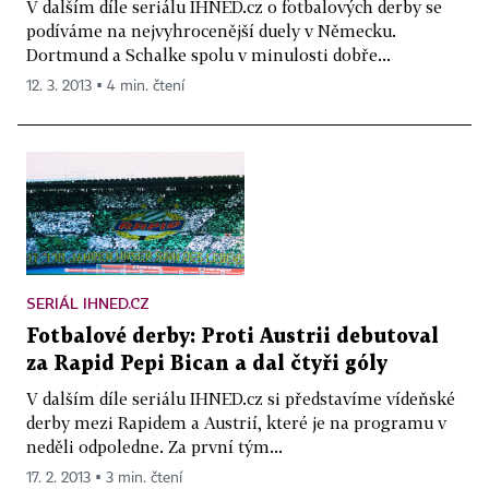
V dalším díle seriálu IHNED.cz o fotbalových derby se
podíváme na nejvyhrocenější duely v Německu.
Dortmund a Schalke spolu v minulosti dobře...
12. 3. 2013 ▪ 4 min. čtení
SERIÁL IHNED.CZ
Fotbalové derby: Proti Austrii debutoval
za Rapid Pepi Bican a dal čtyři góly
V dalším díle seriálu IHNED.cz si představíme vídeňské
derby mezi Rapidem a Austrií, které je na programu v
neděli odpoledne. Za první tým...
17. 2. 2013 ▪ 3 min. čtení