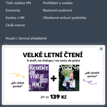
Tiráž redakce HN
Prohlášení o cookies
Economia
Nastavení soukromí
Kariéra v HN
Všeobecné smluvní podmínky
Ceník inzerce
Koupit / darovat předplatné
Eventy
×
Newslettery
RSS kanály
Autorská práva vykonává vydavatel. Bez písemného svolení vydavatele je
zakázáno jakékoli užití částí nebo celku díla, zejména rozmnožování a šíření
jakýmkoli způsobem, mechanickým nebo elektronickým, v českém nebo
jiném jazyce. Bez souhlasu vydavatele je zakázáno též rozmnožování
obsahu pro účely automatizované analýzy textů nebo dat
podle ustanovení § 39c autorského zákona.