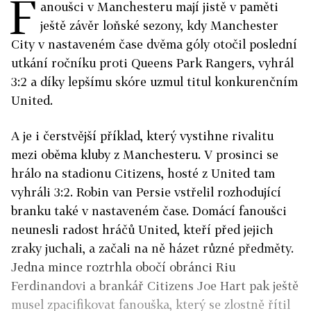
F
anoušci v Manchesteru mají jistě v paměti
ještě závěr loňské sezony, kdy Manchester
City v nastaveném čase dvěma góly otočil poslední
utkání ročníku proti Queens Park Rangers, vyhrál
3:2 a díky lepšímu skóre uzmul titul konkurenčním
United.
A je i čerstvější příklad, který vystihne rivalitu
mezi oběma kluby z Manchesteru. V prosinci se
hrálo na stadionu Citizens, hosté z United tam
vyhráli 3:2. Robin van Persie vstřelil rozhodující
branku také v nastaveném čase. Domácí fanoušci
neunesli radost hráčů United, kteří před jejich
zraky juchali, a začali na ně házet různé předměty.
Jedna mince roztrhla obočí obránci Riu
Ferdinandovi a brankář Citizens Joe Hart pak ještě
musel zpacifikovat fanouška, který se zlostně řítil