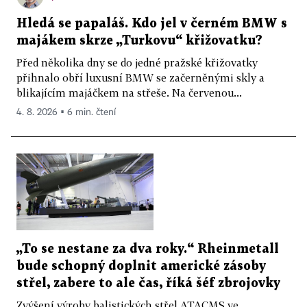
Hledá se papaláš. Kdo jel v černém BMW s
majákem skrze „Turkovu“ křižovatku?
Před několika dny se do jedné pražské křižovatky
přihnalo obří luxusní BMW se začerněnými skly a
blikajícím majáčkem na střeše. Na červenou...
4. 8. 2026 ▪ 6 min. čtení
„To se nestane za dva roky.“ Rheinmetall
bude schopný doplnit americké zásoby
střel, zabere to ale čas, říká šéf zbrojovky
Zvýšení výroby balistických střel ATACMS ve