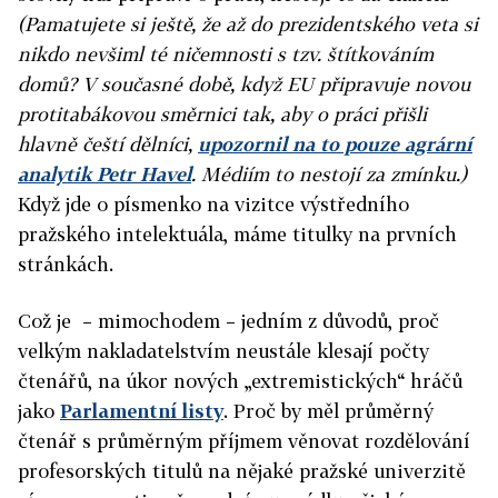
(Pamatujete si ještě, že až do prezidentského veta si
nikdo nevšiml té ničemnosti s tzv. štítkováním
domů? V současné době, když EU připravuje novou
protitabákovou směrnici tak, aby o práci přišli
hlavně čeští dělníci,
upozornil na to pouze agrární
analytik Petr Havel
. Médiím to nestojí za zmínku.)
Když jde o písmenko na vizitce výstředního
pražského intelektuála, máme titulky na prvních
stránkách.
Což je – mimochodem – jedním z důvodů, proč
velkým nakladatelstvím neustále klesají počty
čtenářů, na úkor nových „extremistických“ hráčů
jako
Parlamentní listy
. Proč by měl průměrný
čtenář s průměrným příjmem věnovat rozdělování
profesorských titulů na nějaké pražské univerzitě