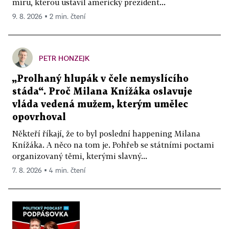
míru, kterou ustavil americký prezident...
9. 8. 2026 ▪ 2 min. čtení
PETR HONZEJK
„Prolhaný hlupák v čele nemyslícího
stáda“. Proč Milana Knížáka oslavuje
vláda vedená mužem, kterým umělec
opovrhoval
Někteří říkají, že to byl poslední happening Milana
Knížáka. A něco na tom je. Pohřeb se státními poctami
organizovaný těmi, kterými slavný...
7. 8. 2026 ▪ 4 min. čtení