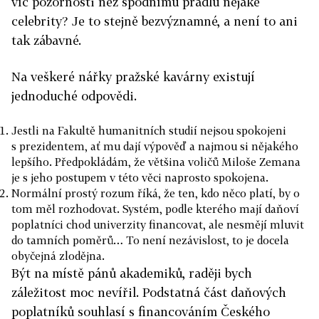
víc pozornosti než spodnímu prádlu nějaké
celebrity? Je to stejně bezvýznamné, a není to ani
tak zábavné.
Na veškeré nářky pražské kavárny existují
jednoduché odpovědi.
Jestli na Fakultě humanitních studií nejsou spokojeni
s prezidentem, ať mu dají výpověď a najmou si nějakého
lepšího. Předpokládám, že většina voličů Miloše Zemana
je s jeho postupem v této věci naprosto spokojena.
Normální prostý rozum říká, že ten, kdo něco platí, by o
tom měl rozhodovat. Systém, podle kterého mají daňoví
poplatníci chod univerzity financovat, ale nesmějí mluvit
do tamních poměrů… To není nezávislost, to je docela
obyčejná zlodějna.
Být na místě pánů akademiků, raději bych
záležitost moc nevířil. Podstatná část daňových
poplatníků souhlasí s financováním Českého