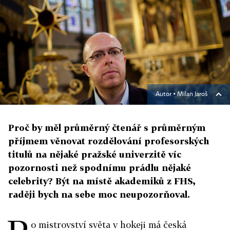
Autor ▪
Milan Jaroš
Proč by měl průměrný čtenář s průměrným
příjmem věnovat rozdělování profesorských
titulů na nějaké pražské univerzitě víc
pozornosti než spodnímu prádlu nějaké
celebrity? Být na místě akademiků z FHS,
raději bych na sebe moc neupozorňoval.
o mistrovství světa v hokeji má česká