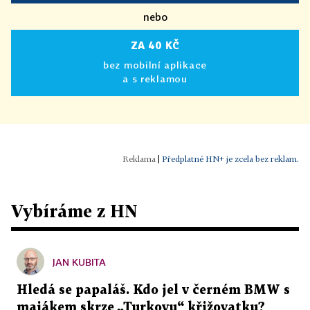
nebo
ZA 40 KČ
bez mobilní aplikace
a s reklamou
|
Předplatné HN+ je zcela bez reklam.
Vybíráme z HN
JAN KUBITA
Hledá se papaláš. Kdo jel v černém BMW s
majákem skrze „Turkovu“ křižovatku?