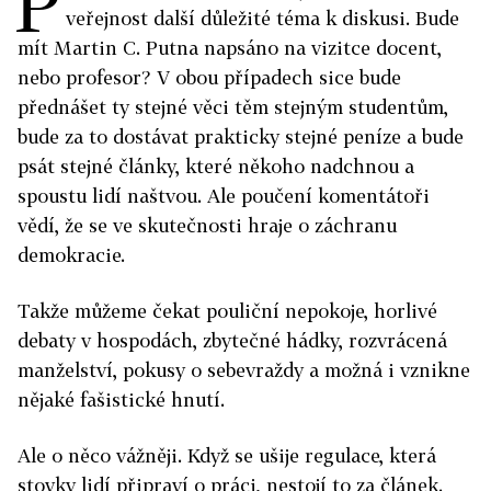
P
veřejnost další důležité téma k diskusi. Bude
mít Martin C. Putna napsáno na vizitce docent,
nebo profesor? V obou případech sice bude
přednášet ty stejné věci těm stejným studentům,
bude za to dostávat prakticky stejné peníze a bude
psát stejné články, které někoho nadchnou a
spoustu lidí naštvou. Ale poučení komentátoři
vědí, že se ve skutečnosti hraje o záchranu
demokracie.
Takže můžeme čekat pouliční nepokoje, horlivé
debaty v hospodách, zbytečné hádky, rozvrácená
manželství, pokusy o sebevraždy a možná i vznikne
nějaké fašistické hnutí.
Ale o něco vážněji. Když se ušije regulace, která
stovky lidí připraví o práci, nestojí to za článek.