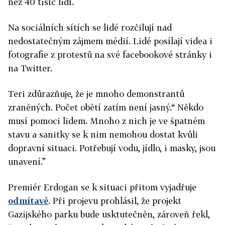
než 40 tisíc lidí.
Na sociálních sítích se lidé rozčilují nad
nedostatečným zájmem médií. Lidé posílají videa i
fotografie z protestů na své facebookové stránky i
na Twitter.
Teri zdůrazňuje, že je mnoho demonstrantů
zraněných. Počet obětí zatím není jasný.“ Někdo
musí pomoci lidem. Mnoho z nich je ve špatném
stavu a sanitky se k nim nemohou dostat kvůli
dopravní situaci. Potřebují vodu, jídlo, i masky, jsou
unavení.”
Premiér Erdogan se k situaci přitom vyjadřuje
odmítavě
. Při projevu prohlásil, že projekt
Gazijského parku bude usktutečněn, zároveň řekl,