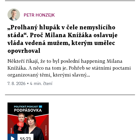
PETR HONZEJK
„Prolhaný hlupák v čele nemyslícího
stáda“. Proč Milana Knížáka oslavuje
vláda vedená mužem, kterým umělec
opovrhoval
Někteří říkají, že to byl poslední happening Milana
Knížáka. A něco na tom je. Pohřeb se státními poctami
organizovaný těmi, kterými slavný...
7. 8. 2026 ▪ 4 min. čtení
55:23