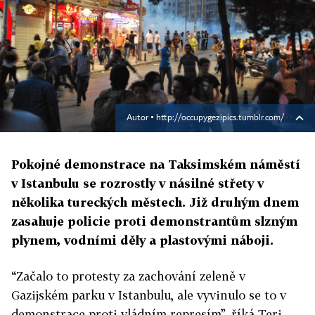
Autor ▪
http://occupygezipics.tumblr.com/
Pokojné demonstrace na Taksimském náměstí
v Istanbulu se rozrostly v násilné střety v
několika tureckých městech. Již druhým dnem
zasahuje policie proti demonstrantům slzným
plynem, vodními děly a plastovými náboji.
“Začalo to protesty za zachování zeleně v
Gazijském parku v Istanbulu, ale vyvinulo se to v
demonstrace proti vládním represím”, říká Teri,