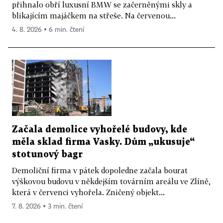
přihnalo obří luxusní BMW se začerněnými skly a
blikajícím majáčkem na střeše. Na červenou...
4. 8. 2026 ▪ 6 min. čtení
Začala demolice vyhořelé budovy, kde
měla sklad firma Vasky. Dům „ukusuje“
stotunový bagr
Demoliční firma v pátek dopoledne začala bourat
výškovou budovu v někdejším továrním areálu ve Zlíně,
která v červenci vyhořela. Zničený objekt...
7. 8. 2026 ▪ 3 min. čtení