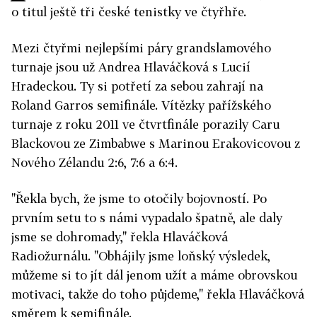
o titul ještě tři české tenistky ve čtyřhře.
Mezi čtyřmi nejlepšími páry grandslamového
turnaje jsou už Andrea Hlaváčková s Lucií
Hradeckou. Ty si potřetí za sebou zahrají na
Roland Garros semifinále. Vítězky pařížského
turnaje z roku 2011 ve čtvrtfinále porazily Caru
Blackovou ze Zimbabwe s Marinou Erakovicovou z
Nového Zélandu 2:6, 7:6 a 6:4.
"Řekla bych, že jsme to otočily bojovností. Po
prvním setu to s námi vypadalo špatně, ale daly
jsme se dohromady," řekla Hlaváčková
Radiožurnálu. "Obhájily jsme loňský výsledek,
můžeme si to jít dál jenom užít a máme obrovskou
motivaci, takže do toho půjdeme," řekla Hlaváčková
směrem k semifinále.