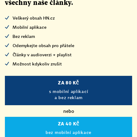
všechny naše články
.
Veškerý obsah HN.cz
Mobilní aplikace
Bez reklam
Odemykejte obsah pro přátele
Články v audioverzi + playlist
Možnost kdykoliv zrušit
ZA 80 KČ
s mobilní aplikací
a bez reklam
nebo
ZA 40 KČ
bez mobilní aplikace