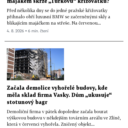
majákem skrze „Turkovu“ křižovatku?
Před několika dny se do jedné pražské křižovatky
přihnalo obří luxusní BMW se začerněnými skly a
blikajícím majáčkem na střeše. Na červenou...
4. 8. 2026 ▪ 6 min. čtení
Začala demolice vyhořelé budovy, kde
měla sklad firma Vasky. Dům „ukusuje“
stotunový bagr
Demoliční firma v pátek dopoledne začala bourat
výškovou budovu v někdejším továrním areálu ve Zlíně,
která v červenci vyhořela. Zničený objekt...