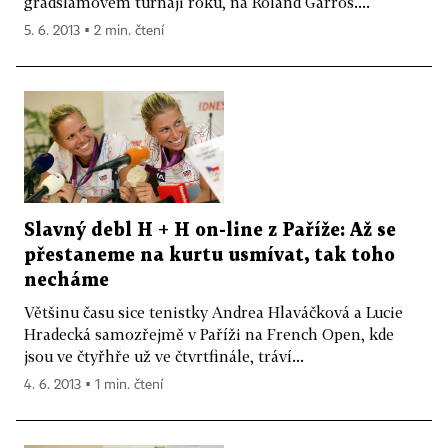
gradslamovém turnaji roku, na Roland Garros....
5. 6. 2013 ▪ 2 min. čtení
Slavný debl H + H on-line z Paříže: Až se
přestaneme na kurtu usmívat, tak toho
necháme
Většinu času sice tenistky Andrea Hlaváčková a Lucie
Hradecká samozřejmě v Paříži na French Open, kde
jsou ve čtyřhře už ve čtvrtfinále, tráví...
4. 6. 2013 ▪ 1 min. čtení