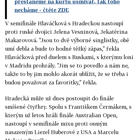
přestaneme na kurtu usmívat, tak toho
necháme
- čtěte ZDE
V semifinále Hlaváčková s Hradeckou nastoupí
proti ruské dvojici Jelena Vesninová, Jekatěrina
Makarovová. "Jsou to dvě výborné singlistky, obě
umí debla a bude to hodně těžký zápas," řekla
Hlaváčková před duelem s Ruskami, s kterýmu loni
v Madridu prohrály. "Jim se to povedlo a nám ne,
takže to by jim mohlo akorát ublížit, že se třeba i
budou považovat za favoritky," řekla.
Hradecká může už dnes postoupit do finále
smíšené čtyřhry. Spolu s Františkem Čermákem, s
kterým už letos hráli finále Australian Open,
nastoupí v semifinále mixu proti osmým
nasazeným Liezel Huberové z USA a Marcelu