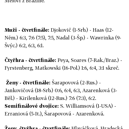
Melovi z Brazílie.
Muži - čtvrtfinále:
Djokovič (1-Srb.) - Haas (12-
Něm.) 6:3, 7:6 (7:5), 7:5, Nadal (3-Šp.) - Wawrinka (9-
Švýc.) 6:2, 6:3, 6:1.
Čtyřhra - čtvrtfinále:
Peya, Soares (7-Rak./Braz.) -
Fyrstenberg, Matkowski (16-Pol.) 1:6, 6:4, 3:1 skreč.
Ženy - čtvrtfinále:
Šarapovová (2-Rus.) -
Jankovičová (18-Srb.) 0:6, 6:4, 6:3, Azarenková (3-
Běl.) - Kirilenková (12-Rus.) 7:6 (7:3), 6:2.
Semifinálové dvojice:
S. Williamsová (1-USA) -
Erraniová (5-It.), Šarapovová - Azarenková.
Ženy, čtyřhra - čtvrtfinále:
Hlaváčková, Hradecká