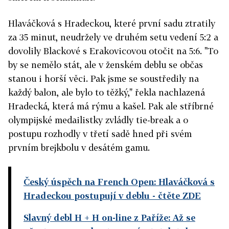
Hlaváčková s Hradeckou, které první sadu ztratily
za 35 minut, neudržely ve druhém setu vedení 5:2 a
dovolily Blackové s Erakovicovou otočit na 5:6. "To
by se nemělo stát, ale v ženském deblu se občas
stanou i horší věci. Pak jsme se soustředily na
každý balon, ale bylo to těžký," řekla nachlazená
Hradecká, která má rýmu a kašel. Pak ale stříbrné
olympijské medailistky zvládly tie-break a o
postupu rozhodly v třetí sadě hned při svém
prvním brejkbolu v desátém gamu.
Český úspěch na French Open: Hlaváčková s
Hradeckou postupují v deblu
- čtěte ZDE
Slavný debl H + H on-line z Paříže: Až se