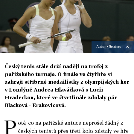
Autor ▪
Reuters
Český tenis stále drží naději na trofej z
pařížského turnaje. O finále ve čtyřhře si
zahrají stříbrné medailistky z olympijských her
v Londýně Andrea Hlaváčková s Lucií
Hradeckou, které ve čtvrtfinále zdolaly pár
Blacková - Erakovicová.
P
oté, co na pařížské antuce neprošel žádný z
českých tenistů přes třetí kolo, zůstaly ve hře