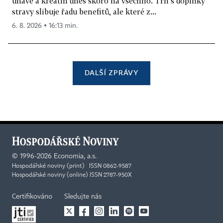
únavě a kreatin dnes skoro na všechno. Trh s doplňky
stravy slibuje řadu benefitů, ale které z...
6. 8. 2026 ▪ 16:13 min.
DALŠÍ ZPRÁVY
©
1996-2026
Economia, a.s.
Hospodářské noviny (print) ISSN 0862-9587
Hospodářské noviny (online) ISSN 2787-950X
Certifikováno
Sledujte nás