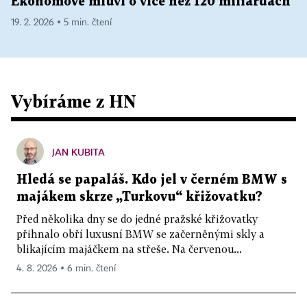
Ekonomové mluví o více než 120 miliardách
19. 2. 2026 ▪ 5 min. čtení
Vybíráme z HN
JAN KUBITA
Hledá se papaláš. Kdo jel v černém BMW s
majákem skrze „Turkovu“ křižovatku?
Před několika dny se do jedné pražské křižovatky
přihnalo obří luxusní BMW se začerněnými skly a
blikajícím majáčkem na střeše. Na červenou...
4. 8. 2026 ▪ 6 min. čtení