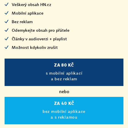
Veškerý obsah HN.cz
Mobilní aplikace
Bez reklam
Odemykejte obsah pro přátele
Články v audioverzi + playlist
Možnost kdykoliv zrušit
ZA 80 KČ
s mobilní aplikací
a bez reklam
nebo
ZA 40 KČ
bez mobilní aplikace
a s reklamou