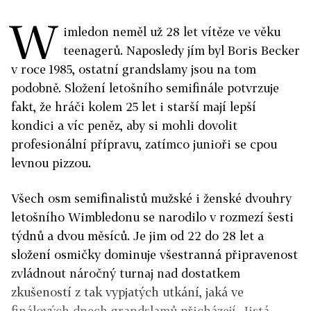
W
imledon neměl už 28 let vítěze ve věku
teenagerů. Naposledy jím byl Boris Becker
v roce 1985, ostatní grandslamy jsou na tom
podobně. Složení letošního semifinále potvrzuje
fakt, že hráči kolem 25 let i starší mají lepší
kondici a víc peněz, aby si mohli dovolit
profesionální přípravu, zatímco junioři se cpou
levnou pizzou.
Všech osm semifinalistů mužské i ženské dvouhry
letošního Wimbledonu se narodilo v rozmezí šesti
týdnů a dvou měsíců. Je jim od 22 do 28 let a
složení osmičky dominuje všestranná připravenost
zvládnout náročný turnaj nad dostatkem
zkušeností z tak vypjatých utkání, jaká ve
finálových dnech grandslamů přicházejí. Jistá