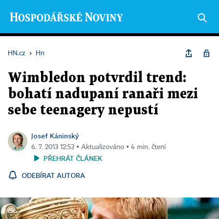
HN.cz
›
Hn
Wimbledon potvrdil trend:
bohatí nadupaní ranaři mezi
sebe teenagery nepustí
Josef Káninský
6. 7. 2013 12:53 ▪ Aktualizováno ▪ 4 min. čtení
PŘEHRÁT ČLÁNEK
ODEBÍRAT AUTORA