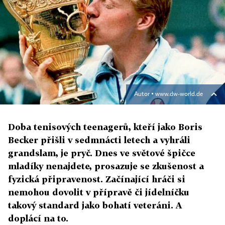
Autor ▪
www.dw-world.de
Doba tenisových teenagerů, kteří jako Boris
Becker přišli v sedmnácti letech a vyhráli
grandslam, je pryč. Dnes ve světové špičce
mladíky nenajdete, prosazuje se zkušenost a
fyzická připravenost. Začínající hráči si
nemohou dovolit v přípravě či jídelníčku
takový standard jako bohatí veteráni. A
doplácí na to.