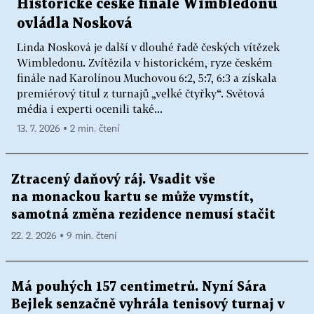
Historické české finále Wimbledonu
ovládla Nosková
Linda Nosková je další v dlouhé řadě českých vítězek
Wimbledonu. Zvítězila v historickém, ryze českém
finále nad Karolínou Muchovou 6:2, 5:7, 6:3 a získala
premiérový titul z turnajů „velké čtyřky“. Světová
média i experti ocenili také...
13. 7. 2026 ▪ 2 min. čtení
Ztracený daňový ráj. Vsadit vše
na monackou kartu se může vymstít,
samotná změna rezidence nemusí stačit
22. 2. 2026 ▪ 9 min. čtení
Má pouhých 157 centimetrů. Nyní Sára
Bejlek senzačně vyhrála tenisový turnaj v