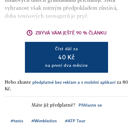
vyhranost však nutným předpokladem zůstává,
doba tenisových teenagerů je pryč.
ZBÝVÁ VÁM JEŠTĚ 90 % ČLÁNKU
Číst dál za
40 Kč
na první dva měsíce
Nebo zkuste
za 80
předplatné bez reklam a s mobilní aplikací
Kč.
Máte již předplatné?
Přihlaste se
#tenis
#Wimbledon
#ATP Tour