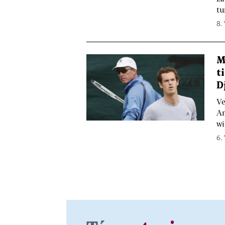
tu
8. 
M
t
D
Ve
An
wi
6. 