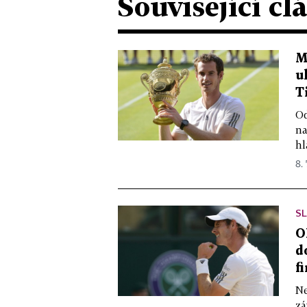
Související čl
M
u
T
Od
na
hl
8. 
SL
O
d
f
Ne
zá