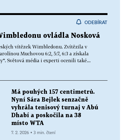
ODEBÍRAT
 Wimbledonu ovládla Nosková
českých vítězek Wimbledonu. Zvítězila v
rolínou Muchovou 6:2, 5:7, 6:3 a získala
y“. Světová média i experti ocenili také...
Má pouhých 157 centimetrů.
Nyní Sára Bejlek senzačně
vyhrála tenisový turnaj v Abú
Dhabí a poskočila na 38
místo WTA
7. 2. 2026 ▪ 3 min. čtení