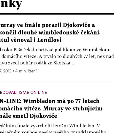
ánky
urray ve finále porazil Djokoviče a
končil dlouhé wimbledonské čekání.
itul věnoval i Lendlovi
 roku 1936 čekalo britské publikum ve Wimbledonu
 domácího vítěze. A trvalo to dlouhých 77 let, než nad
avu zvedl pohár rodák ze Skotska...
7. 2013 ▪ 4 min. čtení
EDOVALI JSME ON-LINE
N-LINE: Wimbledon má po 77 letech
omácího vítěze. Murray ve strhujícím
inále smetl Djokoviče
dělním finále vyvrcholil letošní Wimbledon. V
věrečném souboji nejslavnějšího grandslamového