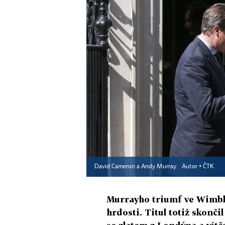
David Cameron a Andy Murray
Autor ▪
ČTK
Murrayho triumf ve Wimble
hrdosti. Titul totiž skonči