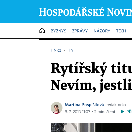
HOME
BYZNYS
ZPRÁVY
NÁZORY
TECH
HN.cz
›
Hn
Rytířský tit
Nevím, jestl
Martina Pospíšilová
redaktorka
PŘ
9. 7. 2013 11:07 ▪ 2 min. čtení