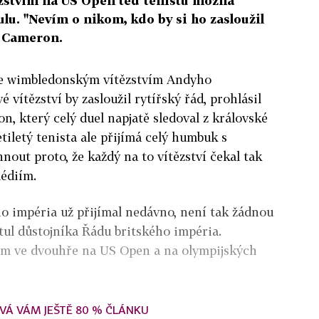
ězstvím na US Open teď tenistu možná
ulu. "Nevím o nikom, kdo by si ho zasloužil
r Cameron.
ije wimbledonským vítězstvím Andyho
 vítězství by zasloužil rytířský řád, prohlásil
, který celý duel napjatě sledoval z královské
etiletý tenista ale přijímá celý humbuk s
nout proto, že každý na to vítězství čekal tak
médiím.
o impéria už přijímal nedávno, není tak žádnou
itul důstojníka Řádu britského impéria.
vím ve dvouhře na US Open a na olympijských
VÁ VÁM JEŠTĚ 80 % ČLÁNKU