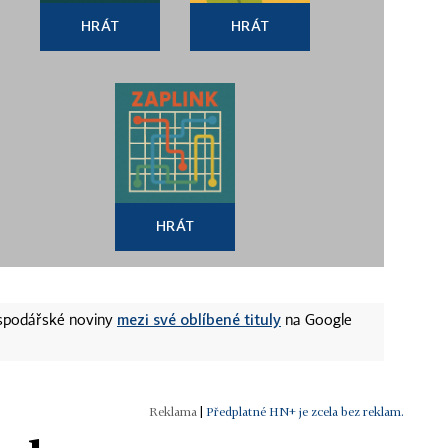
HRÁT
HRÁT
HRÁT
mezi své oblíbené tituly
ospodářské noviny
na Google
|
Předplatné HN+ je zcela bez reklam.