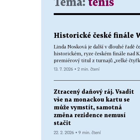
Téma:
tenis
Historické české finále
Linda Nosková je další v dlouhé řadě 
historickém, ryze českém finále nad Ka
premiérový titul z turnajů „velké čtyřk
13. 7. 2026 ▪ 2 min. čtení
Ztracený daňový ráj. Vsadit
vše na monackou kartu se
může vymstít, samotná
změna rezidence nemusí
stačit
22. 2. 2026 ▪ 9 min. čtení