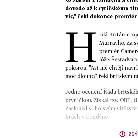
se zlatem z Londýna a vít
dovede až k rytířskému tit
víc," řekl dokonce premié
H
rdá Británie ž
Murrayho. Za své
premiér Cameron
lóže. Šestadvac
pokorou. "Asi mě chtějí navrh
moc dlouho," řekl britským 
Jedno ocenění Řádu britskéh
prvničkou. Získal tzv. OBE, t
Zasloužil si ho svým vítězst
hrách v Londýně.
ZBÝ