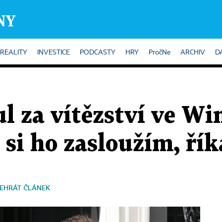
REALITY
INVESTICE
PODCASTY
HRY
PročNe
ARCHIV
D
ul za vítězství ve 
i si ho zasloužím, ří
EHRÁT ČLÁNEK