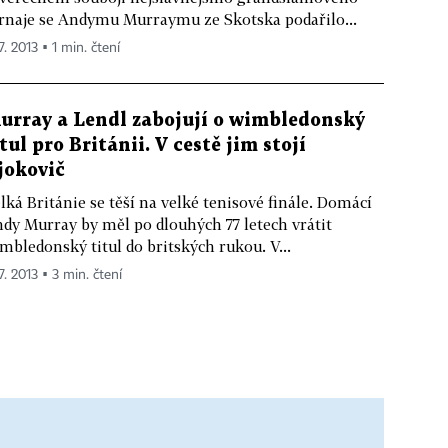
rnaje se Andymu Murraymu ze Skotska podařilo...
7. 2013 ▪ 1 min. čtení
urray a Lendl zabojují o wimbledonský
itul pro Británii. V cestě jim stojí
jokovič
lká Británie se těší na velké tenisové finále. Domácí
dy Murray by měl po dlouhých 77 letech vrátit
mbledonský titul do britských rukou. V...
7. 2013 ▪ 3 min. čtení