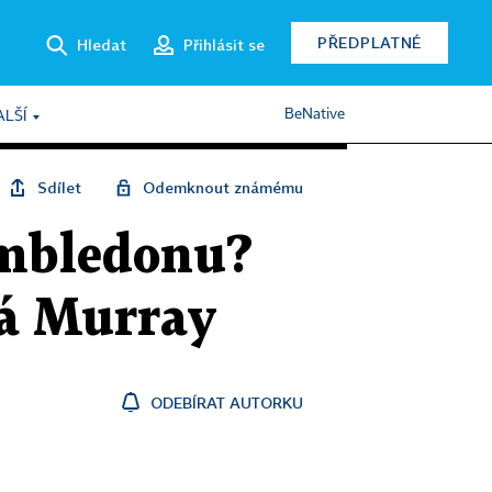
PŘEDPLATNÉ
Hledat
Přihlásit se
BeNative
ALŠÍ
Sdílet
Odemknout známému
Wimbledonu?
ká Murray
ODEBÍRAT AUTORKU