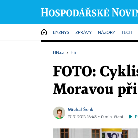
HOME
BYZNYS
ZPRÁVY
NÁZORY
TECH
HN.cz
›
Hn
FOTO: Cykli
Moravou při
Michal Šenk
P
17. 7. 2013 16:48 ▪ 0 min. čtení