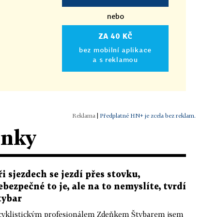
nebo
ZA 40 KČ
bez mobilní aplikace
a s reklamou
|
Předplatné HN+ je zcela bez reklam.
ánky
ři sjezdech se jezdí přes stovku,
ebezpečné to je, ale na to nemyslíte, tvrdí
tybar
cyklistickým profesionálem Zdeňkem Štybarem jsem