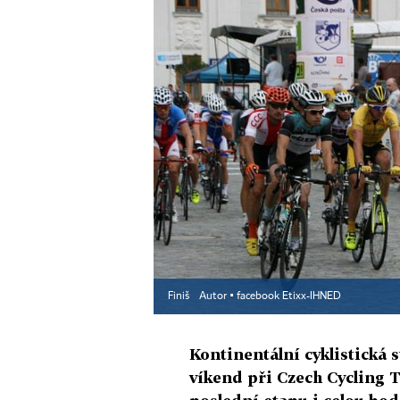
Finiš
Autor ▪
facebook Etixx-IHNED
Kontinentální cyklistická
víkend při Czech Cycling T