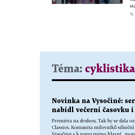
st
11.
Téma:
cyklistika
Novinka na Vysočině: ser
nabídl večerní časovku i
Premiéra na druhou. Tak by se dala ozn
Classics. Komunita milovníků silniční 
Vysočinu a k tomu mimo hlavní „monu