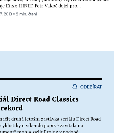
áje Etixx-IHNED Petr Vakoč dojel pro...
 7. 2013 ▪ 2 min. čtení
ODEBÍRAT
iál Direct Road Classics
 rekord
ačit druhá letošní zastávka seriálu Direct Road
cyklistiky o víkendu poprvé zavítala na
ment“ mohla zažít Prolog v podobě...