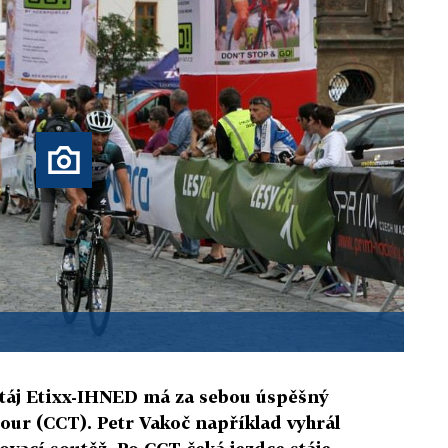
 stáj Etixx-IHNED má za sebou úspěšný
our (CCT). Petr Vakoč například vyhrál