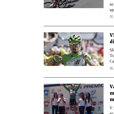
se
sp
17.
V
d
Sl
To
Ca
16.
V
m
m
V 
st