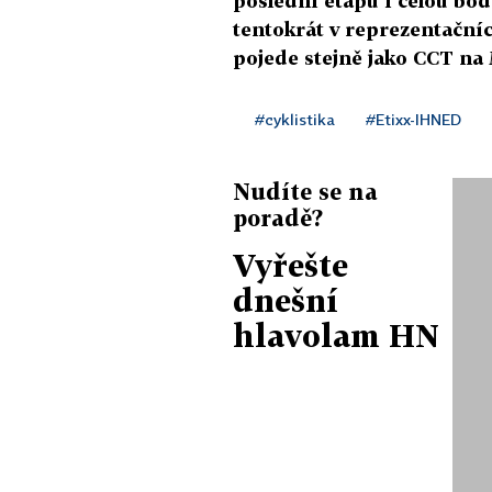
poslední etapu i celou bod
tentokrát v reprezentační
pojede stejně jako CCT na
#cyklistika
#Etixx-IHNED
Nudíte se na
poradě?
Vyřešte
dnešní
hlavolam HN