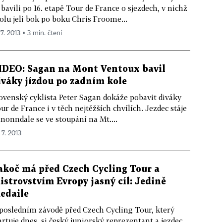
 bavili po 16. etapě Tour de France o sjezdech, v nichž
olu jeli bok po boku Chris Froome...
 7. 2013 ▪ 3 min. čtení
IDEO: Sagan na Mont Ventoux bavil
iváky jízdou po zadním kole
ovenský cyklista Peter Sagan dokáže pobavit diváky
ur de France i v těch nejtěžších chvílích. Jezdec stáje
nonndale se ve stoupání na Mt....
 7. 2013
akoč má před Czech Cycling Tour a
istrovstvím Evropy jasný cíl: Jedině
edaile
posledním závodě před Czech Cycling Tour, který
artuje dnes, si český juniorský reprezentant a jezdec