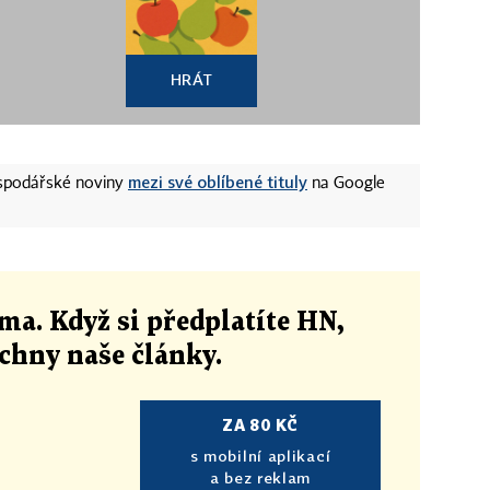
HRÁT
mezi své oblíbené tituly
ospodářské noviny
na Google
ma. Když si předplatíte HN,
echny naše články
.
ZA 80 KČ
s mobilní aplikací
a bez reklam