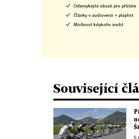
Odemykejte obsah pro přátele
Články v audioverzi + playlist
Možnost kdykoliv zrušit
Související čl
P
n
Š
S 