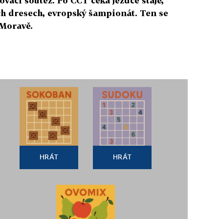
ovací soutěž. Po CCT čeká jezdce stáje,
ch dresech, evropský šampionát. Ten se
 Moravě.
HRÁT
HRÁT