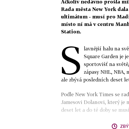
Ačkoliv nedávno prošla mil
Rada města New York dala m
ultimátum - musí pro Madi
místo ní má v centru Manh
Station.
S
lavnější halu na s
Square Garden je je
sportovišť na světě,
zápasy NHL, NBA, n
ale zbývá posledních deset let
Podle New York Times se rad
Jamesovi Dolanovi, který je 
deset let a do té doby se mus
ZBÝ