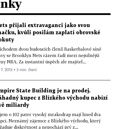
ánky
ets přijali extravaganci jako svou
načku, kvůli posilám zaplatí obrovské
okuty
íchodem dvou budoucích členů Basketbalové síně
ávy se Brooklyn Nets rázem řadí mezi nejsilnější
my NBA. Za instantní úspěch ale majitel...
 7. 2013 ▪ 3 min. čtení
mpire State Building je na prodej.
áhadný kupec z Blízkého východu nabízí
vě miliardy
jem o 102 pater vysoký mrakodrap mají hned dva
pci. Neznámý zájemce z Blízkého východu, který
žaduje diskrétnost a nepochází prý z...