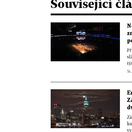
Související čl
N
z
p
Př
sl
tý
14.
E
Z
d
Zá
ku
vy