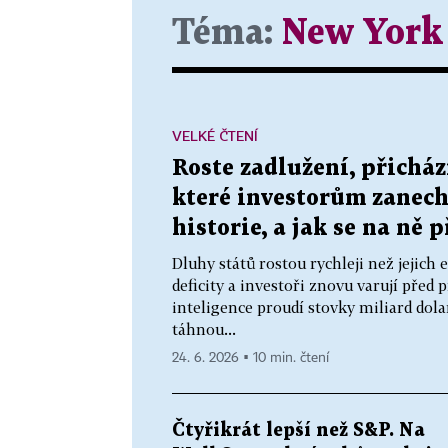
Téma:
New York
VELKÉ ČTENÍ
Roste zadlužení, přicház
které investorům zanecha
historie, a jak se na ně 
Dluhy států rostou rychleji než jejic
deficity a investoři znovu varují pře
inteligence proudí stovky miliard dola
táhnou...
24. 6. 2026 ▪ 10 min. čtení
Čtyřikrát lepší než S&P. Na