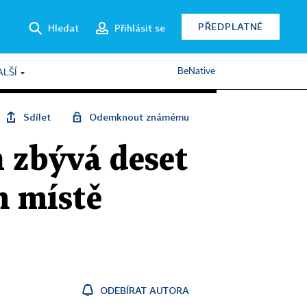
PŘEDPLATNÉ
Hledat
Přihlásit se
BeNative
ALŠÍ
Sdílet
Odemknout známému
 zbývá deset
m místě
ODEBÍRAT AUTORA