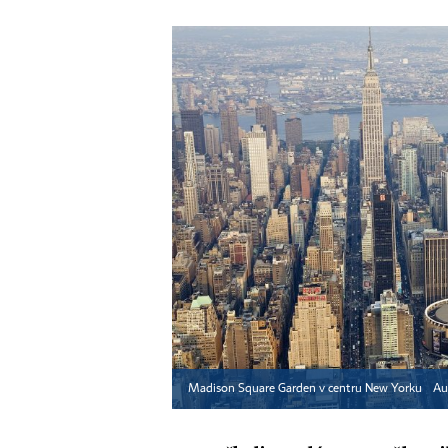
Madison Square Garden v centru New Yorku
Au