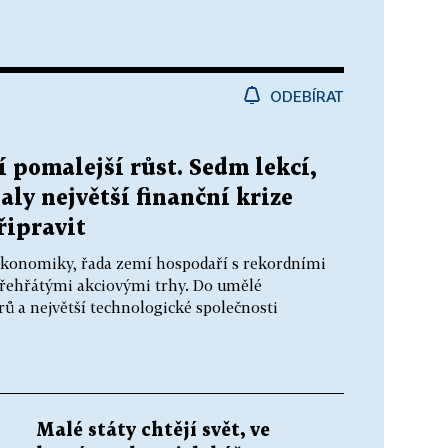
ODEBÍRAT
í pomalejší růst. Sedm lekcí,
ly největší finanční krize
připravit
h ekonomiky, řada zemí hospodaří s rekordními
d přehřátými akciovými trhy. Do umělé
rů a největší technologické společnosti
Malé státy chtějí svět, ve