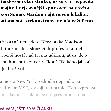
iardovou rekonstrukcí, už se s ní nepočítá.
ajiteli nejslavnější sportovní haly světa
son Square Garden najít novou lokalitu,
attanu stát zrekonstruované nádraží Penn
větě patrně nenajdete. Newyorská Madison
dním z nejdéle sloužících profesionálních
 ročně hostí nad tři sta událostí, ať už jde o
ebo hudební koncerty. Ikoně "Velkého jablka"
 jejího života.
a města New York rozhodla neprodloužit
majitelem MSG, stávající kontrakt. Ten vyprší za
í nejslavnější hala na světě přesunout jinam.
VÁ VÁM JEŠTĚ 80 % ČLÁNKU