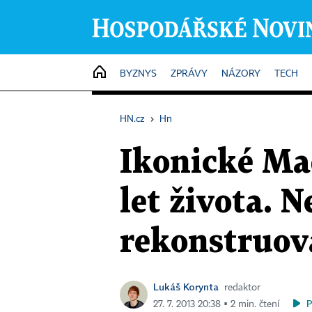
HOME
BYZNYS
ZPRÁVY
NÁZORY
TECH
HN.cz
›
Hn
Ikonické Ma
let života. 
rekonstruov
Lukáš Korynta
redaktor
27. 7. 2013 20:38 ▪ 2 min. čtení