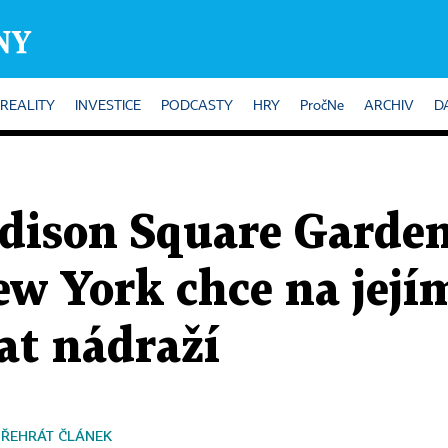
REALITY
INVESTICE
PODCASTY
HRY
PročNe
ARCHIV
D
dison Square Garden
New York chce na její
at nádraží
PŘEHRÁT ČLÁNEK