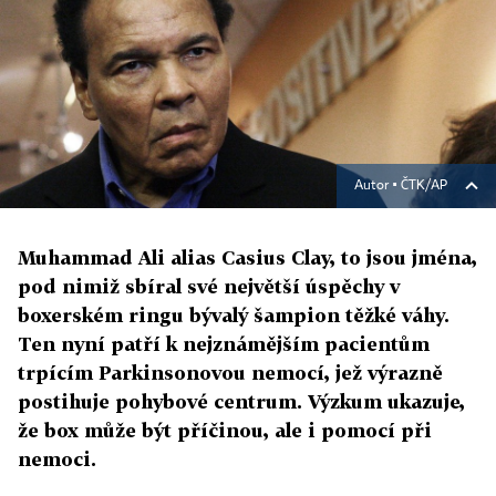
Autor ▪
ČTK/AP
Muhammad Ali alias Casius Clay, to jsou jména,
pod nimiž sbíral své největší úspěchy v
boxerském ringu bývalý šampion těžké váhy.
Ten nyní patří k nejznámějším pacientům
trpícím Parkinsonovou nemocí, jež výrazně
postihuje pohybové centrum. Výzkum ukazuje,
že box může být příčinou, ale i pomocí při
nemoci.