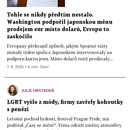
Tohle se nikdy předtím nestalo.
Washington podpořil japonskou měnu
prodejem eur místo dolarů, Evropu to
zaskočilo
Evropany překvapil způsob, jakým Spojené státy
minulý týden spolu s Japonskem intervenovaly na
podporu kurzu jenu. Místo dolarů totiž prodávaly...
7. 8. 2026 ▪ 4 min. čtení
JULIE HRSTKOVÁ
LGBT vyšlo z módy, firmy zavřely kohoutky
s penězi
Letošní pochod hrdosti, festival Prague Pride, má
podtitul „Časy se mění“. Téma odráží změny atmosféry