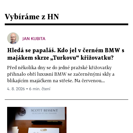
Vybíráme z HN
JAN KUBITA
Hledá se papaláš. Kdo jel v černém BMW s
majákem skrze „Turkovu“ křižovatku?
Před několika dny se do jedné pražské křižovatky
přihnalo obří luxusní BMW se začerněnými skly a
blikajícím majáčkem na střeše. Na červenou...
4. 8. 2026 ▪ 6 min. čtení