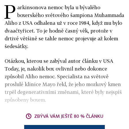
P
arkinsonova nemoc byla u bývalého
boxerského světového šampiona Muhammada
Aliho z USA odhalena už v roce 1984, když mu bylo
dvaačtyřicet. To je hodně časný věk, protože v
drtivé většině se tahle nemoc projevuje až kolem
šedesátky.
Otázkou, kterou se zabýval autor článku v USA
Today, je, nakolik box ovlivnil nebo dokonce
způsobil Aliho nemoc. Specialista na světově
proslulé klinice Mayo řekl, že jeho mozkový kmen
trpěl degenerativními změnami, které byly nejspíš
způsobeny boxem.
ZBÝVÁ VÁM JEŠTĚ 80 % ČLÁNKU