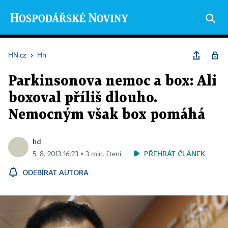
HN.cz
›
Hn
Parkinsonova nemoc a box: Ali
boxoval příliš dlouho.
Nemocným však box pomáhá
hd
PŘEHRÁT ČLÁNEK
5. 8. 2013 16:23 ▪ 3 min. čtení
ODEBÍRAT AUTORA