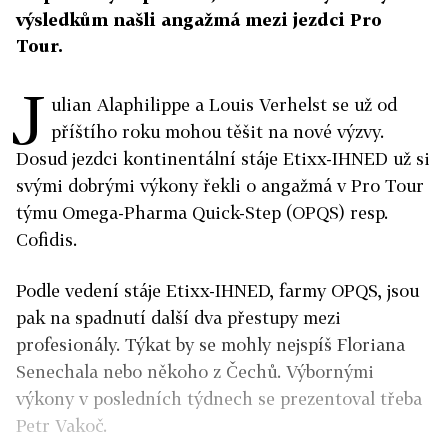
výsledkům našli angažmá mezi jezdci Pro
Tour.
J
ulian Alaphilippe a Louis Verhelst se už od
příštího roku mohou těšit na nové výzvy.
Dosud jezdci kontinentální stáje Etixx-IHNED už si
svými dobrými výkony řekli o angažmá v Pro Tour
týmu Omega-Pharma Quick-Step (OPQS) resp.
Cofidis.
Podle vedení stáje Etixx-IHNED, farmy OPQS, jsou
pak na spadnutí další dva přestupy mezi
profesionály. Týkat by se mohly nejspíš Floriana
Senechala nebo někoho z Čechů. Výbornými
výkony v posledních týdnech se prezentoval třeba
Petr Vakoč.