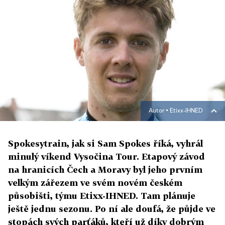
Autor ▪
Etixx-IHNED
Spokesytrain, jak si Sam Spokes říká, vyhrál
minulý víkend Vysočina Tour. Etapový závod
na hranicích Čech a Moravy byl jeho prvním
velkým zářezem ve svém novém českém
působišti, týmu Etixx-IHNED. Tam plánuje
ještě jednu sezonu. Po ní ale doufá, že půjde ve
stopách svých parťáků, kteří už díky dobrým