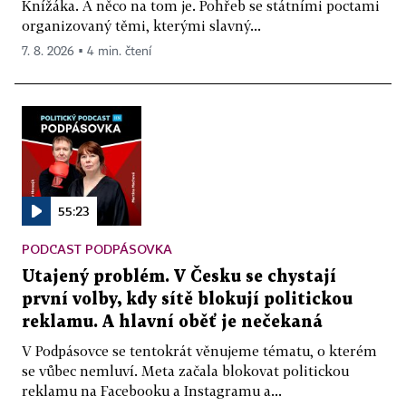
Knížáka. A něco na tom je. Pohřeb se státními poctami
organizovaný těmi, kterými slavný...
7. 8. 2026 ▪ 4 min. čtení
55:23
PODCAST PODPÁSOVKA
Utajený problém. V Česku se chystají
první volby, kdy sítě blokují politickou
reklamu. A hlavní oběť je nečekaná
V Podpásovce se tentokrát věnujeme tématu, o kterém
se vůbec nemluví. Meta začala blokovat politickou
reklamu na Facebooku a Instagramu a...