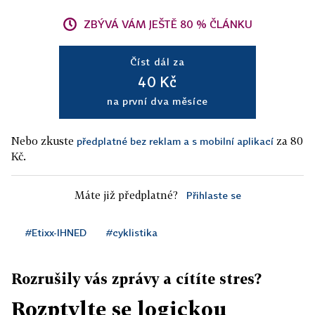
ZBÝVÁ VÁM JEŠTĚ 80 % ČLÁNKU
Číst dál za
40 Kč
na první dva měsíce
Nebo zkuste
za 80
předplatné bez reklam a s mobilní aplikací
Kč.
Máte již předplatné?
Přihlaste se
#Etixx-IHNED
#cyklistika
Rozrušily vás zprávy a cítíte stres?
Rozptylte se logickou