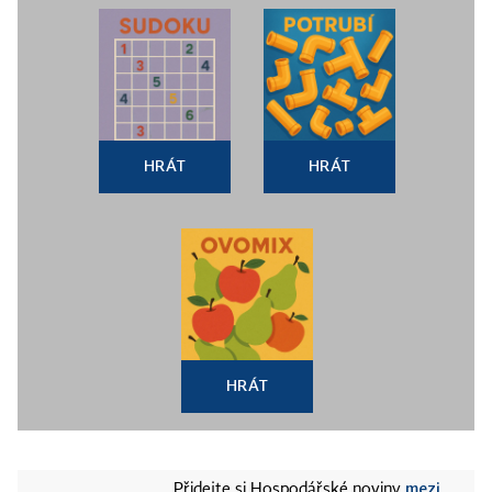
HRÁT
HRÁT
HRÁT
mezi
Přidejte si Hospodářské noviny