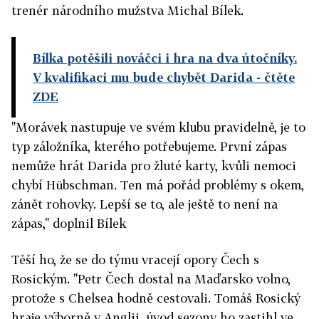
trenér národního mužstva Michal Bílek.
Bílka potěšili nováčci i hra na dva útočníky.
V kvalifikaci mu bude chybět Darida
- čtěte
ZDE
"Morávek nastupuje ve svém klubu pravidelně, je to
typ záložníka, kterého potřebujeme. První zápas
nemůže hrát Darida pro žluté karty, kvůli nemoci
chybí Hübschman. Ten má pořád problémy s okem,
zánět rohovky. Lepší se to, ale ještě to není na
zápas," doplnil Bílek
Těší ho, že se do týmu vracejí opory Čech s
Rosickým. "Petr Čech dostal na Maďarsko volno,
protože s Chelsea hodně cestovali. Tomáš Rosický
hraje výborně v Anglii, úvod sezony ho zastihl ve