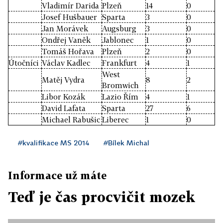
Vladimír Darida
Plzeň
14
0
Josef Hušbauer
Sparta
3
0
Jan Morávek
Augsburg
3
0
Ondřej Vaněk
Jablonec
1
0
Tomáš Hořava
Plzeň
2
0
Útočníci
Václav Kadlec
Frankfurt
4
1
West
Matěj Vydra
8
2
Bromwich
Libor Kozák
Lazio Řím
4
1
David Lafata
Sparta
27
6
Michael Rabušic
Liberec
1
0
#kvalifikace MS 2014
#Bílek Michal
Informace už máte
Teď je čas procvičit mozek