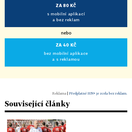
ZA 80 KČ
s mobilní aplikací
a bez reklam
nebo
ZA 40 KČ
bez mobilní aplikace
a s reklamou
|
Předplatné HN+ je zcela bez reklam.
Související články