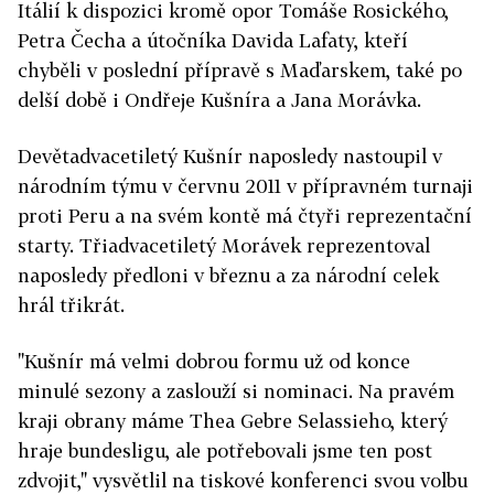
Itálií k dispozici kromě opor Tomáše Rosického,
Petra Čecha a útočníka Davida Lafaty, kteří
chyběli v poslední přípravě s Maďarskem, také po
delší době i Ondřeje Kušníra a Jana Morávka.
Devětadvacetiletý Kušnír naposledy nastoupil v
národním týmu v červnu 2011 v přípravném turnaji
proti Peru a na svém kontě má čtyři reprezentační
starty. Třiadvacetiletý Morávek reprezentoval
naposledy předloni v březnu a za národní celek
hrál třikrát.
"Kušnír má velmi dobrou formu už od konce
minulé sezony a zaslouží si nominaci. Na pravém
kraji obrany máme Thea Gebre Selassieho, který
hraje bundesligu, ale potřebovali jsme ten post
zdvojit," vysvětlil na tiskové konferenci svou volbu