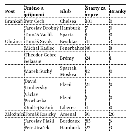
Jméno a
Starty za
Post
Klub
Branky
příjmení
repre
Brankáři
Petr Čech
Chelsea
101
0
Jaroslav Drobný
Hamburk
7
0
Tomáš Vaclík
Sparta
1
0
Obránci
Tomáš Sivok
Besiktas
41
3
Michal Kadlec
Fenerbahce
48
8
Theodor Gebre
Brémy
24
1
Selassie
Spartak
Marek Suchý
12
0
Moskva
David
Plzeň
21
0
Limberský
Václav
Plzeň
1
0
Procházka
Ondřej Kušnír
Liberec
4
0
Záložníci
Tomáš Rosický
Arsenal
91
20
Jaroslav Plašil
Bordeaux
85
6
Petr Jiráček
Hamburk
22
3