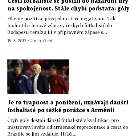
Čeští fotbalisté se pustili do hazardní hry
na spokojenost. Stále chybí podstata: góly
Hlavně pozitiva, plus jedno staré negativum. Tak
hodnotili členové výpravy českých fotbalistů do
Budapešti remízu 1:1 v přípravném zápase s...
15. 8. 2013 ▪ 2 min. čtení
Je to trapnost a ponížení, uznávají dánští
fotbalisté po těžké porážce s Arménií
Čtyři góly dostali dánští fotbalisté v kvalifikaci pro
mistrovství světa od arménské reprezentace a cesta do
Brazílie se jim vzdaluje. Hráči...