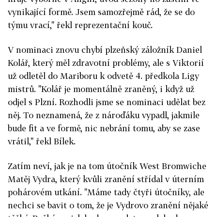
vynikající formě. Jsem samozřejmě rád, že se do
týmu vrací," řekl reprezentační kouč.
V nominaci znovu chybí plzeňský záložník Daniel
Kolář, který měl zdravotní problémy, ale s Viktorií
už odletěl do Mariboru k odvetě 4. předkola Ligy
mistrů. "Kolář je momentálně zraněný, i když už
odjel s Plzní. Rozhodli jsme se nominaci udělat bez
něj. To neznamená, že z nároďáku vypadl, jakmile
bude fit a ve formě, nic nebrání tomu, aby se zase
vrátil," řekl Bílek.
Zatím neví, jak je na tom útočník West Bromwiche
Matěj Vydra, který kvůli zranění střídal v úterním
pohárovém utkání. "Máme tady čtyři útočníky, ale
nechci se bavit o tom, že je Vydrovo zranění nějaké