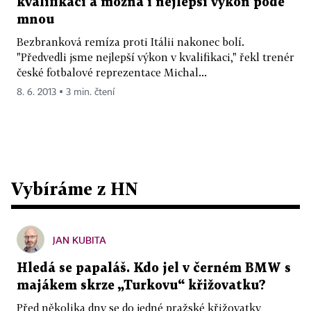
kvalifikaci a možná i nejlepší výkon pode
mnou
Bezbranková remíza proti Itálii nakonec bolí.
"Předvedli jsme nejlepší výkon v kvalifikaci," řekl trenér
české fotbalové reprezentace Michal...
8. 6. 2013 ▪ 3 min. čtení
Vybíráme z HN
JAN KUBITA
Hledá se papaláš. Kdo jel v černém BMW s
majákem skrze „Turkovu“ křižovatku?
Před několika dny se do jedné pražské křižovatky