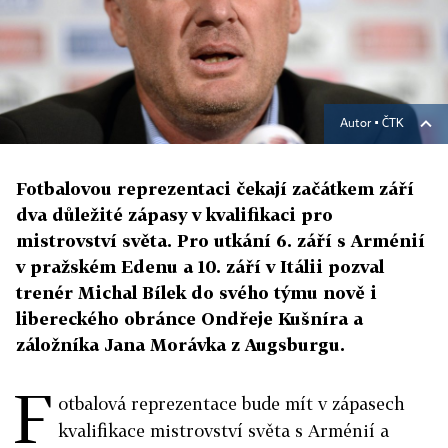
Autor ▪
ČTK
Fotbalovou reprezentaci čekají začátkem září
dva důležité zápasy v kvalifikaci pro
mistrovství světa. Pro utkání 6. září s Arménií
v pražském Edenu a 10. září v Itálii pozval
trenér Michal Bílek do svého týmu nově i
libereckého obránce Ondřeje Kušníra a
záložníka Jana Morávka z Augsburgu.
F
otbalová reprezentace bude mít v zápasech
kvalifikace mistrovství světa s Arménií a