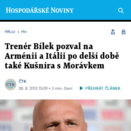
HN.cz
›
Hn
Trenér Bílek pozval na
Arménii a Itálii po delší době
také Kušníra s Morávkem
ČTK
PŘEHRÁT ČLÁNEK
28. 8. 2013 15:09 ▪ 3 min. čtení