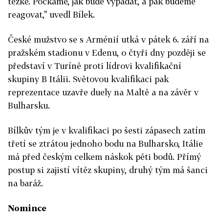
těžké. Počkáme, jak bude vypadat, a pak budeme
reagovat," uvedl Bílek.
České mužstvo se s Arménií utká v pátek 6. září na
pražském stadionu v Edenu, o čtyři dny později se
představí v Turíně proti lídrovi kvalifikační
skupiny B Itálii. Světovou kvalifikaci pak
reprezentace uzavře duely na Maltě a na závěr v
Bulharsku.
Bílkův tým je v kvalifikaci po šesti zápasech zatím
třetí se ztrátou jednoho bodu na Bulharsko, Itálie
má před českým celkem náskok pěti bodů. Přímý
postup si zajistí vítěz skupiny, druhý tým má šanci
na baráž.
Nomince