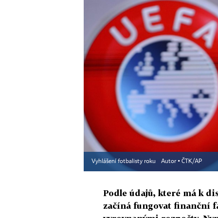
Vyhlášení fotbalisty roku
Autor ▪
ČTK/AP
Podle údajů, které má k di
začíná fungovat finanční f