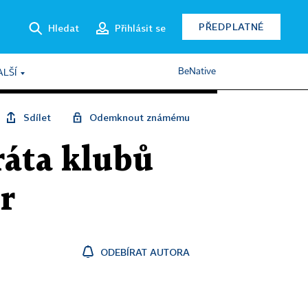
PŘEDPLATNÉ
Hledat
Přihlásit se
BeNative
ALŠÍ
Sdílet
Odemknout známému
ráta klubů
ur
ODEBÍRAT AUTORA