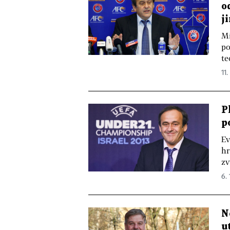
o
j
Mi
po
te
11.
P
p
Ev
hr
zv
6. 
N
u