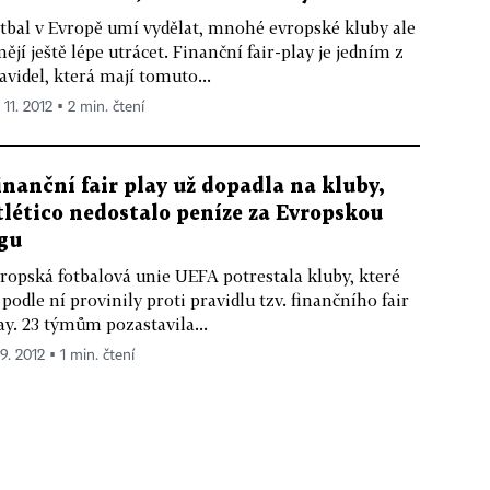
tbal v Evropě umí vydělat, mnohé evropské kluby ale
ějí ještě lépe utrácet. Finanční fair-play je jedním z
avidel, která mají tomuto...
 11. 2012 ▪ 2 min. čtení
inanční fair play už dopadla na kluby,
tlético nedostalo peníze za Evropskou
igu
ropská fotbalová unie UEFA potrestala kluby, které
 podle ní provinily proti pravidlu tzv. finančního fair
ay. 23 týmům pozastavila...
 9. 2012 ▪ 1 min. čtení