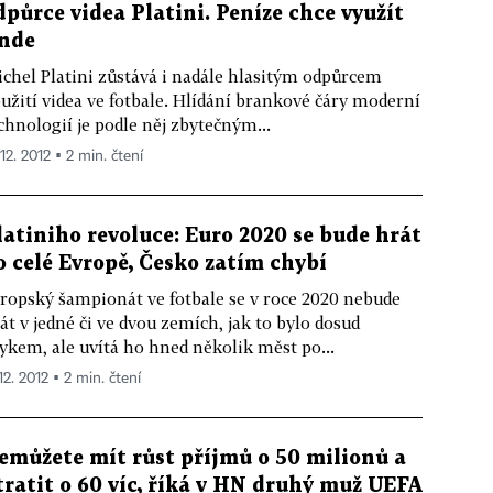
dpůrce videa Platini. Peníze chce využít
inde
chel Platini zůstává i nadále hlasitým odpůrcem
užití videa ve fotbale. Hlídání brankové čáry moderní
chnologií je podle něj zbytečným...
 12. 2012 ▪ 2 min. čtení
latiniho revoluce: Euro 2020 se bude hrát
o celé Evropě, Česko zatím chybí
ropský šampionát ve fotbale se v roce 2020 nebude
át v jedné či ve dvou zemích, jak to bylo dosud
ykem, ale uvítá ho hned několik měst po...
12. 2012 ▪ 2 min. čtení
emůžete mít růst příjmů o 50 milionů a
tratit o 60 víc, říká v HN druhý muž UEFA