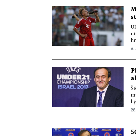
M
s
UE
ni
hr
6. 
P
a
Šé
my
bý
28.
5