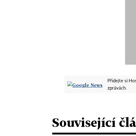
Přidejte si H
zprávách.
Související čl