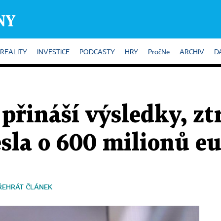
REALITY
INVESTICE
PODCASTY
HRY
PročNe
ARCHIV
D
přináší výsledky, zt
esla o 600 milionů e
ŘEHRÁT ČLÁNEK