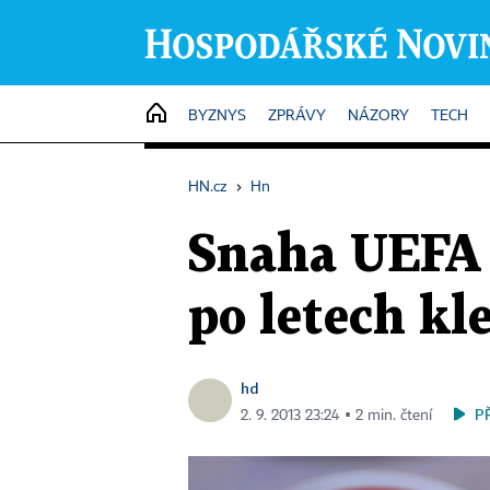
HOME
BYZNYS
ZPRÁVY
NÁZORY
TECH
HN.cz
›
Hn
Snaha UEFA 
po letech kl
hd
P
2. 9. 2013 23:24 ▪ 2 min. čtení