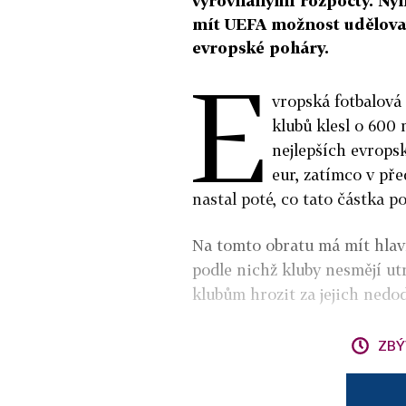
vyrovnanými rozpočty. Nyní
mít UEFA možnost udělovat
evropské poháry.
E
vropská fotbalová 
klubů klesl o 600
nejlepších evrops
eur, zatímco v pře
nastal poté, co tato částka po
Na tomto obratu má mít hlavn
podle nichž kluby nesmějí utr
klubům hrozit za jejich nedod
ZBÝ