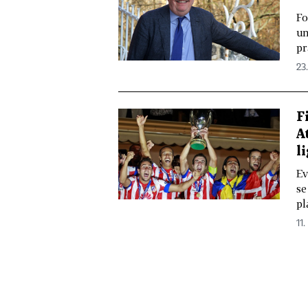
Fo
um
pr
23.
F
A
l
Ev
se
pl
11.