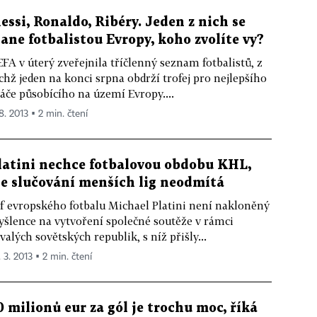
essi, Ronaldo, Ribéry. Jeden z nich se
tane fotbalistou Evropy, koho zvolíte vy?
FA v úterý zveřejnila tříčlenný seznam fotbalistů, z
chž jeden na konci srpna obdrží trofej pro nejlepšího
áče působícího na území Evropy....
8. 2013 ▪ 2 min. čtení
latini nechce fotbalovou obdobu KHL,
le slučování menších lig neodmítá
f evropského fotbalu Michael Platini není nakloněný
šlence na vytvoření společné soutěže v rámci
valých sovětských republik, s níž přišly...
 3. 2013 ▪ 2 min. čtení
0 milionů eur za gól je trochu moc, říká