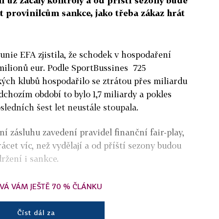
 už začaly kontroly a od příští sezony bude
 provinilcům sankce, jako třeba zákaz hrát
unie EFA zjistila, že schodek v hospodaření
 milionů eur. Podle SportBussines 725
kých klubů hospodařilo se ztrátou přes miliardu
dchozím období to bylo 1,7 miliardy a pokles
sledních šest let neustále stoupala.
í zásluhu zavedení pravidel finanční fair-play,
ácet víc, než vydělají a od příští sezony budou
ržení i sankce.
VÁ VÁM JEŠTĚ 70 % ČLÁNKU
Číst dál za