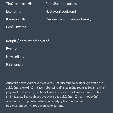
Tiráž redakce HN
Prohlášení o cookies
Economia
Nastavení soukromí
Kariéra v HN
Všeobecné smluvní podmínky
Ceník inzerce
Koupit / darovat předplatné
Eventy
×
Newslettery
RSS kanály
Autorská práva vykonává vydavatel. Bez písemného svolení vydavatele je
zakázáno jakékoli užití částí nebo celku díla, zejména rozmnožování a šíření
jakýmkoli způsobem, mechanickým nebo elektronickým, v českém nebo
jiném jazyce. Bez souhlasu vydavatele je zakázáno též rozmnožování
obsahu pro účely automatizované analýzy textů nebo dat
podle ustanovení § 39c autorského zákona.