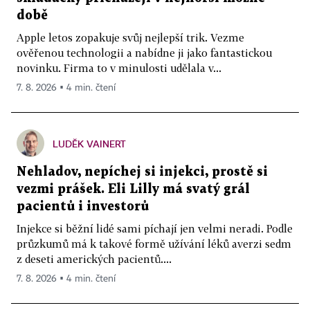
době
Apple letos zopakuje svůj nejlepší trik. Vezme
ověřenou technologii a nabídne ji jako fantastickou
novinku. Firma to v minulosti udělala v...
7. 8. 2026 ▪ 4 min. čtení
LUDĚK VAINERT
Nehladov, nepíchej si injekci, prostě si
vezmi prášek. Eli Lilly má svatý grál
pacientů i investorů
Injekce si běžní lidé sami píchají jen velmi neradi. Podle
průzkumů má k takové formě užívání léků averzi sedm
z deseti amerických pacientů....
7. 8. 2026 ▪ 4 min. čtení