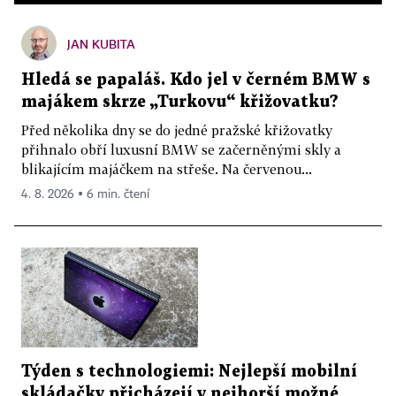
JAN KUBITA
Hledá se papaláš. Kdo jel v černém BMW s
majákem skrze „Turkovu“ křižovatku?
Před několika dny se do jedné pražské křižovatky
přihnalo obří luxusní BMW se začerněnými skly a
blikajícím majáčkem na střeše. Na červenou...
4. 8. 2026 ▪ 6 min. čtení
Týden s technologiemi: Nejlepší mobilní
skládačky přicházejí v nejhorší možné