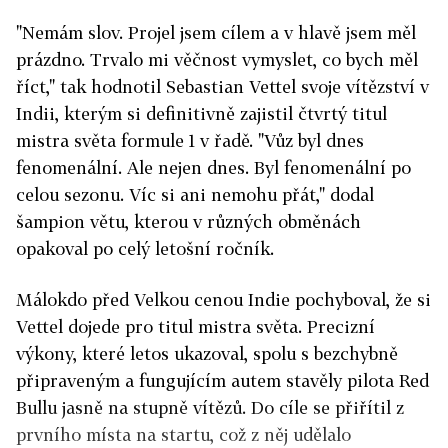
"Nemám slov. Projel jsem cílem a v hlavě jsem měl
prázdno. Trvalo mi věčnost vymyslet, co bych měl
říct," tak hodnotil Sebastian Vettel svoje vítězství v
Indii, kterým si definitivně zajistil čtvrtý titul
mistra světa formule 1 v řadě. "Vůz byl dnes
fenomenální. Ale nejen dnes. Byl fenomenální po
celou sezonu. Víc si ani nemohu přát," dodal
šampion větu, kterou v různých obměnách
opakoval po celý letošní ročník.
Málokdo před Velkou cenou Indie pochyboval, že si
Vettel dojede pro titul mistra světa. Precizní
výkony, které letos ukazoval, spolu s bezchybně
připraveným a fungujícím autem stavěly pilota Red
Bullu jasně na stupně vítězů. Do cíle se přiřítil z
prvního místa na startu, což z něj udělalo