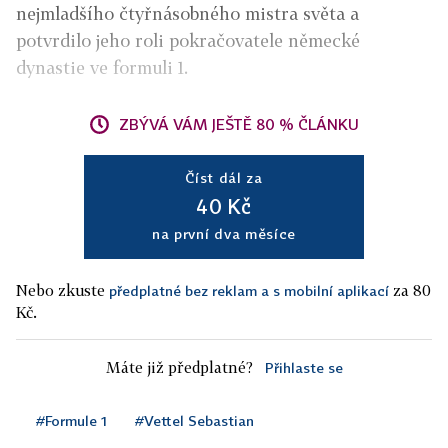
nejmladšího čtyřnásobného mistra světa a
potvrdilo jeho roli pokračovatele německé
dynastie ve formuli 1.
ZBÝVÁ VÁM JEŠTĚ 80 % ČLÁNKU
Číst dál za
40 Kč
na první dva měsíce
Nebo zkuste
za 80
předplatné bez reklam a s mobilní aplikací
Kč.
Máte již předplatné?
Přihlaste se
#Formule 1
#Vettel Sebastian