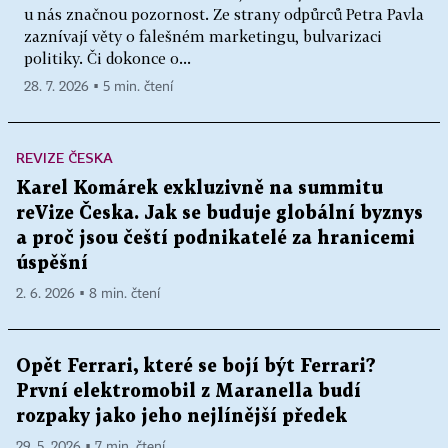
u nás značnou pozornost. Ze strany odpůrců Petra Pavla
zaznívají věty o falešném marketingu, bulvarizaci
politiky. Či dokonce o...
28. 7. 2026 ▪ 5 min. čtení
REVIZE ČESKA
Karel Komárek exkluzivně na summitu
reVize Česka. Jak se buduje globální byznys
a proč jsou čeští podnikatelé za hranicemi
úspěšní
2. 6. 2026 ▪ 8 min. čtení
Opět Ferrari, které se bojí být Ferrari?
První elektromobil z Maranella budí
rozpaky jako jeho nejlínější předek
29. 5. 2026 ▪ 7 min. čtení