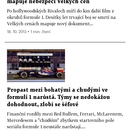
mapuje nebezpečí Velkých cen
Po hollywoodských Rivalech míří do kin další film z
okruhů formule 1. Desítky let trvající boj se smrtí na
Velkých cenách mapuje nový dokument...
18. 10. 2013 ▪ 1 min. čtení
Propast mezi bohatými a chudými ve
formuli 1 narůstá. Týmy se nedokážou
dohodnout, zlobí se šéfové
Finanční rozdíly mezi Red Bullem, Ferrari, McLarenem,
Mercedesem a "chudším" zbytkem startovního pole
seriálu formule 1 neustále narůstají....