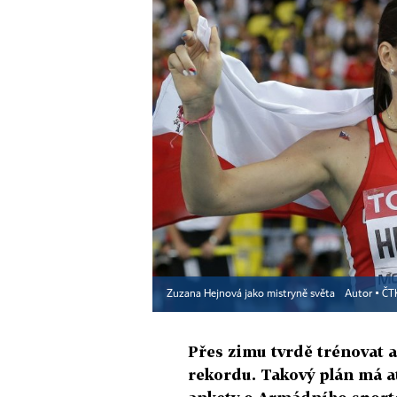
Zuzana Hejnová jako mistryně světa
Autor ▪
ČT
Přes zimu tvrdě trénovat a
rekordu. Takový plán má at