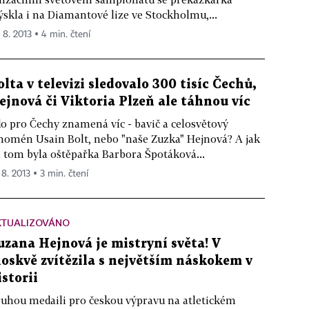
ýskla i na Diamantové lize ve Stockholmu,...
. 8. 2013 ▪ 4 min. čtení
olta v televizi sledovalo 300 tisíc Čechů,
ejnová či Viktoria Plzeň ale táhnou víc
o pro Čechy znamená víc - bavič a celosvětový
nomén Usain Bolt, nebo "naše Zuzka" Hejnová? A jak
 tom byla oštěpařka Barbora Špotáková...
 8. 2013 ▪ 3 min. čtení
KTUALIZOVÁNO
uzana Hejnová je mistryní světa! V
oskvě zvítězila s největším náskokem v
istorii
uhou medaili pro českou výpravu na atletickém