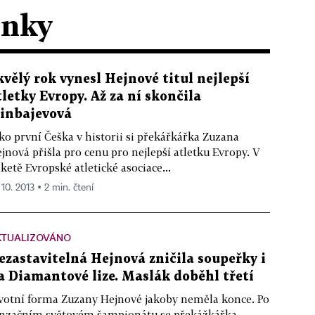
ánky
kvělý rok vynesl Hejnové titul nejlepší
tletky Evropy. Až za ní skončila
sinbajevová
ko první Češka v historii si překářkářka Zuzana
jnová přišla pro cenu pro nejlepší atletku Evropy. V
ketě Evropské atletické asociace...
 10. 2013 ▪ 2 min. čtení
KTUALIZOVÁNO
ezastavitelná Hejnová zničila soupeřky i
a Diamantové lize. Maslák doběhl třetí
votní forma Zuzany Hejnové jakoby neměla konce. Po
nzačním světovém šampionátu se překážkářka