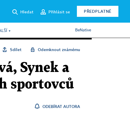
PŘEDPLATNÉ
Hledat
Přihlásit se
BeNative
ALŠÍ
Sdílet
Odemknout známému
vá, Synek a
h sportovců
ODEBÍRAT AUTORA