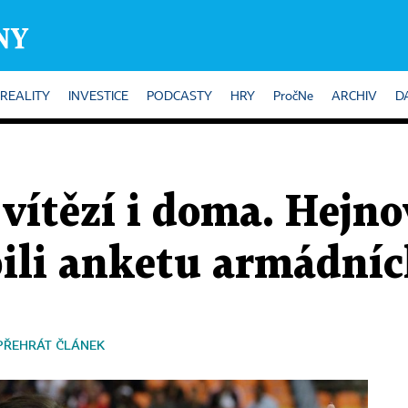
REALITY
INVESTICE
PODCASTY
HRY
PročNe
ARCHIV
D
 vítězí i doma. Hejno
bili anketu armádníc
PŘEHRÁT ČLÁNEK