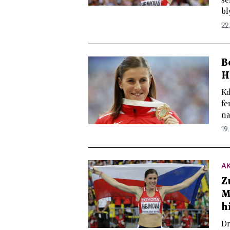
bl
22
B
H
Kd
fe
na
19.
A
Z
M
h
Dr