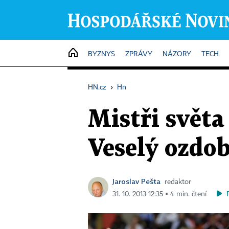
HOME
BYZNYS
ZPRÁVY
NÁZORY
TECH
HN.cz
›
Hn
Mistři světa
Veselý ozdo
Jaroslav Pešta
redaktor
31. 10. 2013 12:35 ▪ 4 min. čtení