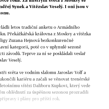
vce roku. Za mistryní světa z Moskvy se
dřej Synek a Vítězslav Veselý. I oni jsou v
zonu.
ovládli letos tradiční anketu o Armádního
ku. Překážkářská královna z Moskvy a vítězka
ligy Zuzana Hejnová bezkonkurenčně
avní kategorii, poté co v uplynulé sezoně
cti závodů. Teprve za ní se poskládali veslař
lav Veselý.
tři světa ve vodním slalomu Jaroslav Volf a
ukončili kariéru a začali se věnovat trenérské
letošnímu vítězi Daliboru Kupkovi, který vede
m ohlédnutí za úspěšnou sezonou prozradili
řípravy i plány pro příští rok.