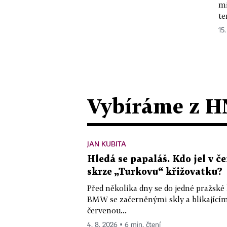
mi
te
15.
Vybíráme z H
JAN KUBITA
Hledá se papaláš. Kdo jel v
skrze „Turkovu“ křižovatku?
Před několika dny se do jedné pražské
BMW se začerněnými skly a blikající
červenou...
4. 8. 2026 ▪ 6 min. čtení