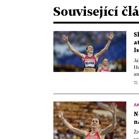
Související čl
S
a
I
Ja
He
an
12.
A
N
n
Ži
se