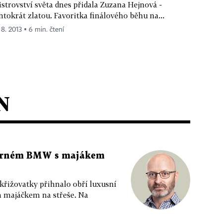
strovství světa dnes přidala Zuzana Hejnová -
ntokrát zlatou. Favoritka finálového běhu na...
 8. 2013 ▪ 6 min. čtení
N
 černém BMW s majákem
 křižovatky přihnalo obří luxusní
m majáčkem na střeše. Na