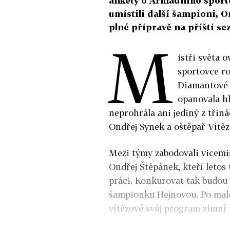
ankety o Armádního sporto
umístili další šampioni, On
plné přípravě na příští se
M
istři světa 
sportovce ro
Diamantové 
opanovala hl
neprohrála ani jediný z třiná
Ondřej Synek a oštěpař Vítězs
Mezi týmy zabodovali vicemis
Ondřej Štěpánek, kteří letos 
práci. Konkurovat tak budou 
šampionku Hejnovou. Po malé
vítězové svůj program zimní p