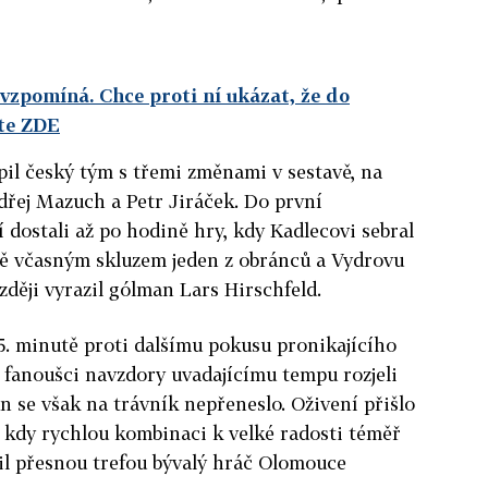
zpomíná. Chce proti ní ukázat, že do
ěte ZDE
il český tým s třemi změnami v sestavě, na
ndřej Mazuch a Petr Jiráček. Do první
 dostali až po hodině hry, kdy Kadlecovi sebral
ně včasným skluzem jeden z obránců a Vydrovu
zději vyrazil gólman Lars Hirschfeld.
5. minutě proti dalšímu pokusu pronikajícího
 fanoušci navzdory uvadajícímu tempu rozjeli
n se však na trávník nepřeneslo. Oživení přišlo
 kdy rychlou kombinaci k velké radosti téměř
čil přesnou trefou bývalý hráč Olomouce