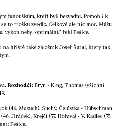
 fanouškům, kteří byli bezvadní. Pomohli k
se to trošku zvedlo. Celkově ale nic moc. Můžu
, výkon nebyl optimální," řekl Pešice.
 na hřiště také záložník Josef Šural, který tak
tým.
ava.
Rozhodčí:
Bryn - King, Thomas (všichni
9.
ivok (46. Mazuch), Suchý, Čelůstka - Hübschman
(46. Jiráček), Krejčí (57. Hořava) - V. Kadlec (75.
nér: Pešice.