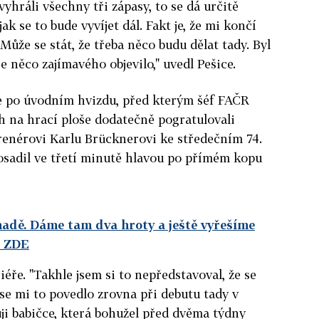
vyhráli všechny tři zápasy, to se dá určitě
k se to bude vyvíjet dál. Fakt je, že mi končí
Může se stát, že třeba něco budu dělat tady. Byl
 něco zajímavého objevilo," uvedl Pešice.
ce po úvodním hvizdu, před kterým šéf FAČR
h na hrací ploše dodatečně pogratulovali
enérovi Karlu Brücknerovi ke středečním 74.
osadil ve třetí minutě hlavou po přímém kopu
anadě. Dáme tam dva hroty a ještě vyřešíme
e ZDE
iéře. "Takhle jsem si to nepředstavoval, že se
 se mi to povedlo zrovna při debutu tady v
uji babičce, která bohužel před dvěma týdny