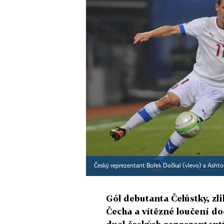
Český reprezentant Bořek Dočkal (vlevo) a Ash
Gól debutanta Čelůstky, z
Čecha a vítězné loučení do