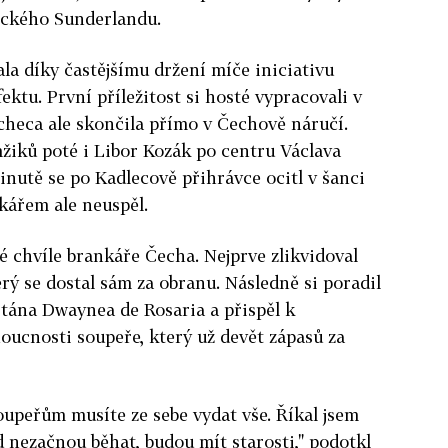
lického Sunderlandu.
la díky častějšímu držení míče iniciativu
ktu. První příležitost si hosté vypracovali v
acheca ale skončila přímo v Čechově náručí.
žiků poté i Libor Kozák po centru Václava
minutě se po Kadlecově přihrávce ocitl v šanci
kářem ale neuspěl.
é chvíle brankáře Čecha. Nejprve zlikvidoval
erý se dostal sám za obranu. Následně si poradil
tána Dwaynea de Rosaria a přispěl k
ucnosti soupeře, který už devět zápasů za
 soupeřům musíte ze sebe vydat vše. Říkal jsem
d nezačnou běhat, budou mít starosti," podotkl