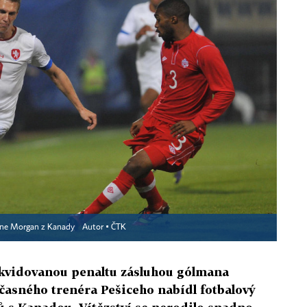
tone Morgan z Kanady
Autor ▪
ČTK
likvidovanou penaltu zásluhou gólmana
časného trenéra Pešiceho nabídl fotbalový