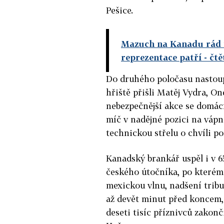
Pešice.
Mazuch na Kanadu rád v
reprezentace patří
- čt
Do druhého poločasu nastoup
hřiště přišli Matěj Vydra, O
nebezpečnější akce se domácí
míč v nadějné pozici na váp
technickou střelu o chvíli po
Kanadský brankář uspěl i v 6
českého útočníka, po kterém
mexickou vlnu, nadšení tribu
až devět minut před koncem,
deseti tisíc příznivců zakon