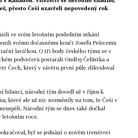
ů s Kanadou. Vítězství se nerodilo snadno,
eř, přesto Češi uzavřeli nepovedený rok
razili ve svém letošním posledním utkání
řenili svému dočasnému kouči Josefu Pešicemu
tační lavičkou. O tři body českého týmu se v
kém podvečeru postarali Ondřej Čelůstka a
tr Čech, který v závěru první půle zlikvidoval
í bilanci, národní tým dovedl už v říjnu k
u, které ale už nic nezměnily na tom, že Češi v
 neuspěli. Národní tým se dnes také dočkal
 letošním roce.
pokračoval, byť se jednání o novém trenérovi