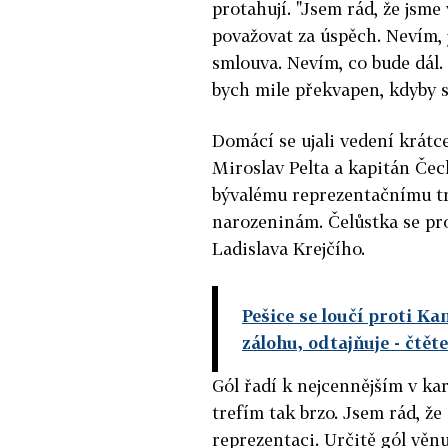
protahují. "Jsem rád, že jsme 
považovat za úspěch. Nevím, ja
smlouva. Nevím, co bude dál. 
bych mile překvapen, kdyby se
Domácí se ujali vedení krát
Miroslav Pelta a kapitán Čec
bývalému reprezentačnímu tr
narozeninám. Čelůstka se pr
Ladislava Krejčího.
Pešice se loučí proti K
zálohu, odtajňuje
- čtět
Gól řadí k nejcennějším v kar
trefím tak brzo. Jsem rád, že
reprezentaci. Určitě gól věn