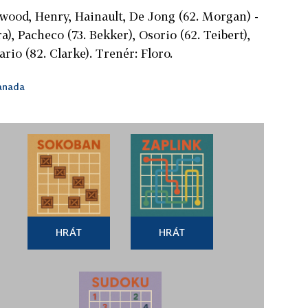
wood, Henry, Hainault, De Jong (62. Morgan) -
ra), Pacheco (73. Bekker), Osorio (62. Teibert),
rio (82. Clarke). Trenér: Floro.
anada
HRÁT
HRÁT