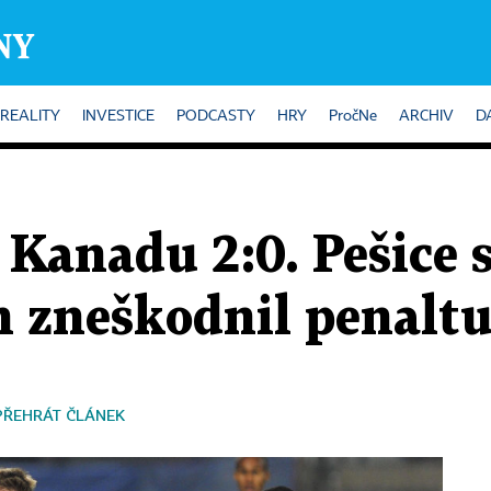
REALITY
INVESTICE
PODCASTY
HRY
PročNe
ARCHIV
D
i Kanadu 2:0. Pešice s
h zneškodnil penalt
PŘEHRÁT ČLÁNEK