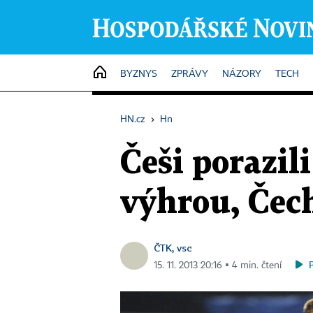
HOME
BYZNYS
ZPRÁVY
NÁZORY
TECH
HN.cz
›
Hn
Češi porazil
výhrou, Čec
ČTK, vsc
15. 11. 2013 20:16 ▪ 4 min. čtení