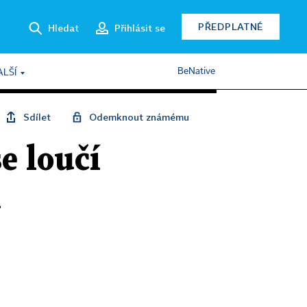
PŘEDPLATNÉ
Hledat
Přihlásit se
BeNative
ALŠÍ
Sdílet
Odemknout známému
e loučí
u