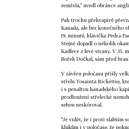
zemřela," uvedl obránce ang
Pak trochu překvapivě převza
Kanada, ale bez konečného efe
19. minutě, hlavička Pedra P
Stejně dopadl o několik okam
Kadlece z levé strany. V 35. 
Bořek Dočkal, sám před bran
V závěru poločasu přišly velk
střelu Tosainta Rickettse, kt
i s penaltou kanadského kapi
prodloužení střelecké nemoho
sebou neskóroval.
"Je vidět, že i proti slabším
klukům i v poločase, že poku