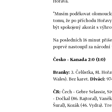
Hořava.
"Musím poděkovat olomouckým
tomu, že po příchodu Hořavy 
být spokojený akorát s výhrou
Na posledních 16 minut přišel
poprvé nastoupil za národní 
Česko - Kanada 2:0 (1:0)
Branky:
3. Čelůstka, 81. Hoř
Wales). Bez karet.
Diváci:
974
ČR:
Čech - Gebre Selassie, S
- Dočkal (86. Rajtoral), Vaněk 
Šural), Kozák (46. Vydra). Tre