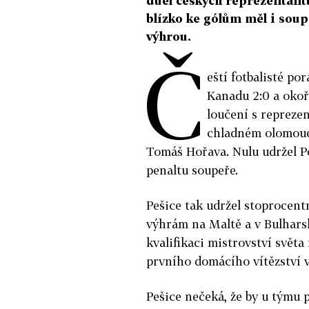
duel českých reprezentant
blízko ke gólům měl i soup
výhrou.
Č
eští fotbalisté po
Kanadu 2:0 a oko
loučení s reprezen
chladném olomouc
Tomáš Hořava. Nulu udržel Pe
penaltu soupeře.
Pešice tak udržel stoprocentn
výhrám na Maltě a v Bulharsk
kvalifikaci mistrovství světa
prvního domácího vítězství v
Pešice nečeká, že by u týmu 