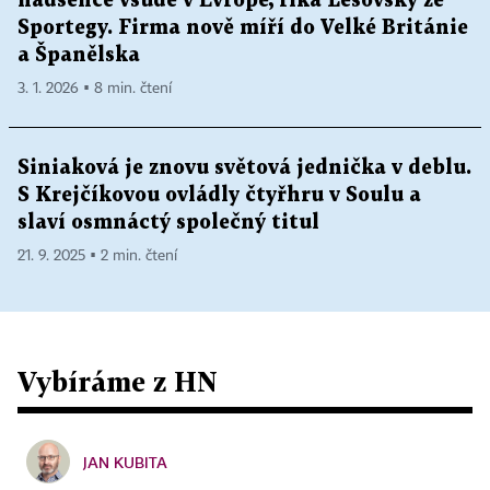
nadšence všude v Evropě, říká Lesovský ze
Sportegy. Firma nově míří do Velké Británie
a Španělska
3. 1. 2026 ▪ 8 min. čtení
Siniaková je znovu světová jednička v deblu.
S Krejčíkovou ovládly čtyřhru v Soulu a
slaví osmnáctý společný titul
21. 9. 2025 ▪ 2 min. čtení
Vybíráme z HN
JAN KUBITA