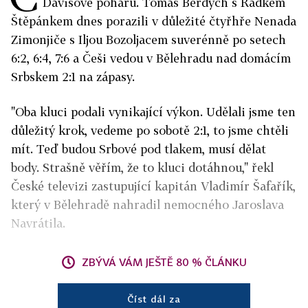
Davisově poháru. Tomáš Berdych s Radkem
Štěpánkem dnes porazili v důležité čtyřhře Nenada
Zimonjiče s Iljou Bozoljacem suverénně po setech
6:2, 6:4, 7:6 a Češi vedou v Bělehradu nad domácím
Srbskem 2:1 na zápasy.
"Oba kluci podali vynikající výkon. Udělali jsme ten
důležitý krok, vedeme po sobotě 2:1, to jsme chtěli
mít. Teď budou Srbové pod tlakem, musí dělat
body. Strašně věřím, že to kluci dotáhnou," řekl
České televizi zastupující kapitán Vladimír Šafařík,
který v Bělehradě nahradil nemocného Jaroslava
Navrátila.
ZBÝVÁ VÁM JEŠTĚ 80 % ČLÁNKU
Číst dál za