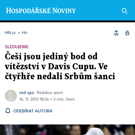
HN.cz
›
Hn
SLEDUJEME
Češi jsou jediný bod od
vítězství v Davis Cupu. Ve
čtyřhře nedali Srbům šanci
red spo
Redakce sport
16. 11. 2013 18:54 ▪ 3 min. čtení
ODEBÍRAT AUTORA