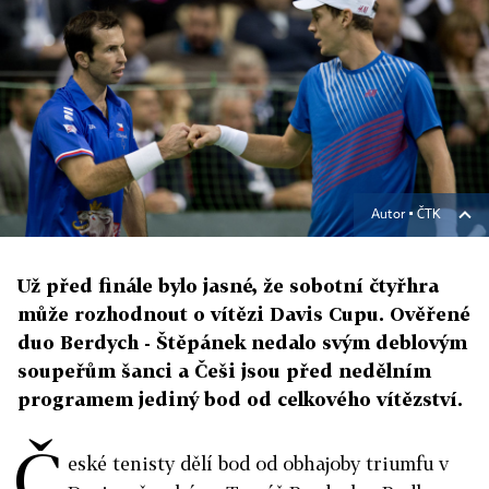
Autor ▪
ČTK
Už před finále bylo jasné, že sobotní čtyřhra
může rozhodnout o vítězi Davis Cupu. Ověřené
duo Berdych - Štěpánek nedalo svým deblovým
soupeřům šanci a Češi jsou před nedělním
programem jediný bod od celkového vítězství.
Č
eské tenisty dělí bod od obhajoby triumfu v