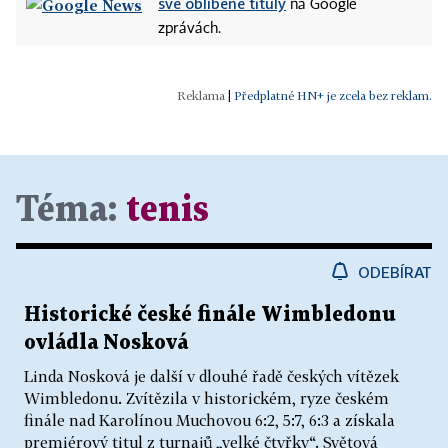
své oblíbené tituly
na Google
zprávách.
|
Předplatné HN+ je zcela bez reklam.
Téma:
tenis
ODEBÍRAT
Historické české finále Wimbledonu
ovládla Nosková
Linda Nosková je další v dlouhé řadě českých vítězek
Wimbledonu. Zvítězila v historickém, ryze českém
finále nad Karolínou Muchovou 6:2, 5:7, 6:3 a získala
premiérový titul z turnajů „velké čtyřky“. Světová