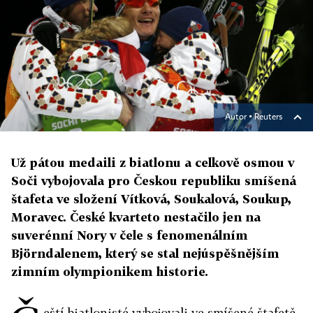
Autor ▪
Reuters
Už pátou medaili z biatlonu a celkově osmou v
Soči vybojovala pro Českou republiku smíšená
štafeta ve složení Vítková, Soukalová, Soukup,
Moravec. České kvarteto nestačilo jen na
suverénní Nory v čele s fenomenálním
Björndalenem, který se stal nejúspěšnějším
zimním olympionikem historie.
eští biatlonisté vybojovali ve smíšené štafetě