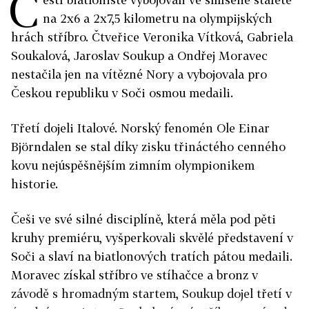
Č
na 2x6 a 2x7,5 kilometru na olympijských
hrách stříbro. Čtveřice Veronika Vítková, Gabriela
Soukalová, Jaroslav Soukup a Ondřej Moravec
nestačila jen na vítězné Nory a vybojovala pro
Českou republiku v Soči osmou medaili.
Třetí dojeli Italové. Norský fenomén Ole Einar
Björndalen se stal díky zisku třináctého cenného
kovu nejúspěšnějším zimním olympionikem
historie.
Češi ve své silné disciplíně, která měla pod pěti
kruhy premiéru, vyšperkovali skvělé představení v
Soči a slaví na biatlonových tratích pátou medaili.
Moravec získal stříbro ve stíhačce a bronz v
závodě s hromadným startem, Soukup dojel třetí v