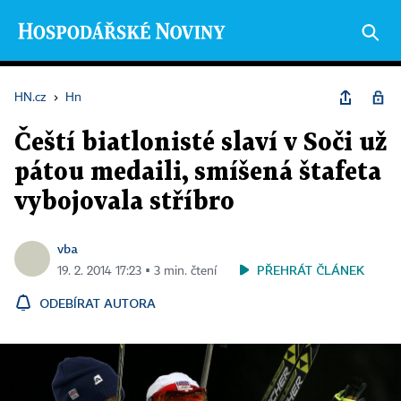
HN.cz
›
Hn
Čeští biatlonisté slaví v Soči už
pátou medaili, smíšená štafeta
vybojovala stříbro
vba
PŘEHRÁT ČLÁNEK
19. 2. 2014 17:23 ▪ 3 min. čtení
ODEBÍRAT AUTORA