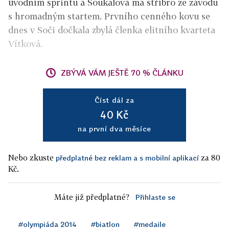
úvodním sprintu a Soukalová má stříbro ze závodu
s hromadným startem. Prvního cenného kovu se
dnes v Soči dočkala zbylá členka elitního kvarteta
Vítková.
ZBÝVÁ VÁM JEŠTĚ 70 % ČLÁNKU
Číst dál za
40 Kč
na první dva měsíce
Nebo zkuste
za 80
předplatné bez reklam a s mobilní aplikací
Kč.
Máte již předplatné?
Přihlaste se
#olympiáda 2014
#biatlon
#medaile