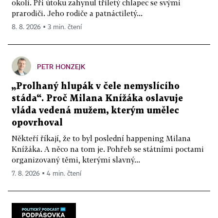
okolí. Při útoku zahynul tříletý chlapec se svými
prarodiči. Jeho rodiče a patnáctiletý...
8. 8. 2026 ▪ 3 min. čtení
PETR HONZEJK
„Prolhaný hlupák v čele nemyslícího
stáda“. Proč Milana Knížáka oslavuje
vláda vedená mužem, kterým umělec
opovrhoval
Někteří říkají, že to byl poslední happening Milana
Knížáka. A něco na tom je. Pohřeb se státními poctami
organizovaný těmi, kterými slavný...
7. 8. 2026 ▪ 4 min. čtení