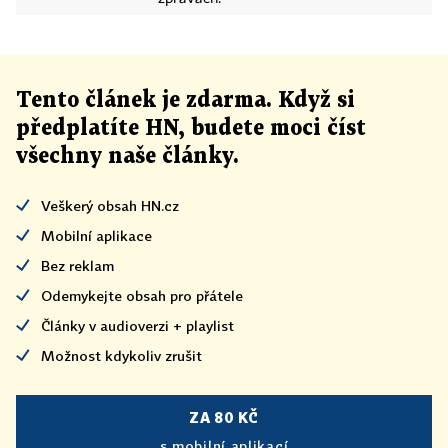
Tento článek
je
zdarma. Když si
předplatíte HN, budete moci číst
všechny naše články
.
Veškerý obsah HN.cz
Mobilní aplikace
Bez reklam
Odemykejte obsah pro přátele
Články v audioverzi + playlist
Možnost kdykoliv zrušit
ZA 80 KČ
s mobilní aplikací