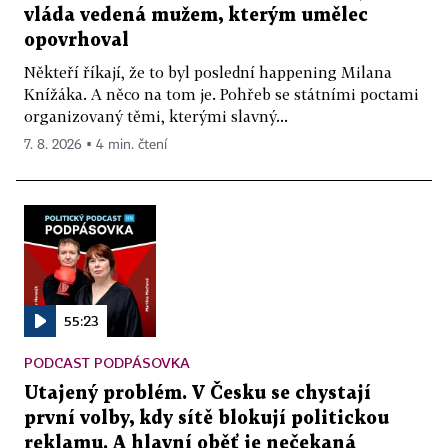
vláda vedená mužem, kterým umělec
opovrhoval
Někteří říkají, že to byl poslední happening Milana
Knížáka. A něco na tom je. Pohřeb se státními poctami
organizovaný těmi, kterými slavný...
7. 8. 2026 ▪ 4 min. čtení
55:23
PODCAST PODPÁSOVKA
Utajený problém. V Česku se chystají
první volby, kdy sítě blokují politickou
reklamu. A hlavní oběť je nečekaná