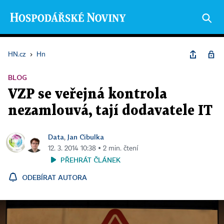
HN.cz
›
Hn
BLOG
VZP se veřejná kontrola
nezamlouvá, tají dodavatele IT
Data
Jan Cibulka
,
12. 3. 2014 10:38 ▪ 2 min. čtení
PŘEHRÁT ČLÁNEK
ODEBÍRAT AUTORA