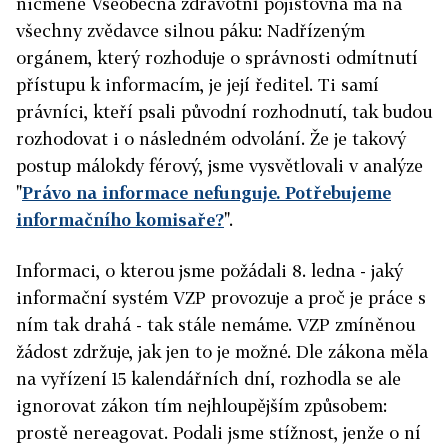
nicméně Všeobecná zdravotní pojišťovna má na
všechny zvědavce silnou páku: Nadřízeným
orgánem, který rozhoduje o správnosti odmítnutí
přístupu k informacím, je její ředitel. Ti samí
právníci, kteří psali původní rozhodnutí, tak budou
rozhodovat i o následném odvolání. Že je takový
postup málokdy férový, jsme vysvětlovali v analýze
"
Právo na informace nefunguje. Potřebujeme
informačního komisaře?
".
Informaci, o kterou jsme požádali 8. ledna - jaký
informační systém VZP provozuje a proč je práce s
ním tak drahá - tak stále nemáme. VZP zmíněnou
žádost zdržuje, jak jen to je možné. Dle zákona měla
na vyřízení 15 kalendářních dní, rozhodla se ale
ignorovat zákon tím nejhloupějším způsobem:
prostě nereagovat. Podali jsme stížnost, jenže o ní