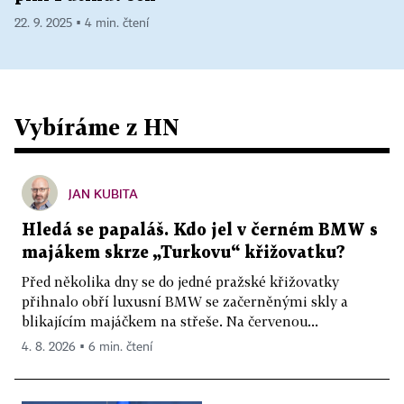
22. 9. 2025 ▪ 4 min. čtení
Vybíráme z HN
JAN KUBITA
Hledá se papaláš. Kdo jel v černém BMW s
majákem skrze „Turkovu“ křižovatku?
Před několika dny se do jedné pražské křižovatky
přihnalo obří luxusní BMW se začerněnými skly a
blikajícím majáčkem na střeše. Na červenou...
4. 8. 2026 ▪ 6 min. čtení