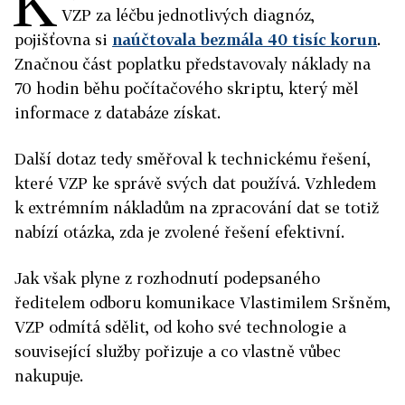
K
VZP za léčbu jednotlivých diagnóz,
pojišťovna si
naúčtovala bezmála 40 tisíc korun
.
Značnou část poplatku představovaly náklady na
70 hodin běhu počítačového skriptu, který měl
informace z databáze získat.
Další dotaz tedy směřoval k technickému řešení,
které VZP ke správě svých dat používá. Vzhledem
k extrémním nákladům na zpracování dat se totiž
nabízí otázka, zda je zvolené řešení efektivní.
Jak však plyne z rozhodnutí podepsaného
ředitelem odboru komunikace Vlastimilem Sršněm,
VZP odmítá sdělit, od koho své technologie a
související služby pořizuje a co vlastně vůbec
nakupuje.