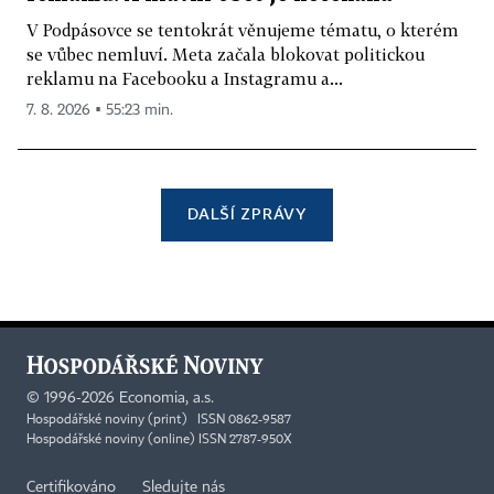
V Podpásovce se tentokrát věnujeme tématu, o kterém
se vůbec nemluví. Meta začala blokovat politickou
reklamu na Facebooku a Instagramu a...
7. 8. 2026 ▪ 55:23 min.
DALŠÍ ZPRÁVY
©
1996-2026
Economia, a.s.
Hospodářské noviny (print) ISSN 0862-9587
Hospodářské noviny (online) ISSN 2787-950X
Certifikováno
Sledujte nás