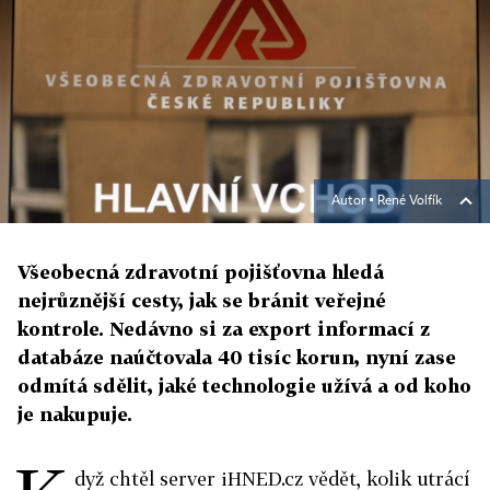
Autor ▪
René Volfík
Všeobecná zdravotní pojišťovna hledá
nejrůznější cesty, jak se bránit veřejné
kontrole. Nedávno si za export informací z
databáze naúčtovala 40 tisíc korun, nyní zase
odmítá sdělit, jaké technologie užívá a od koho
je nakupuje.
dyž chtěl server iHNED.cz vědět, kolik utrácí