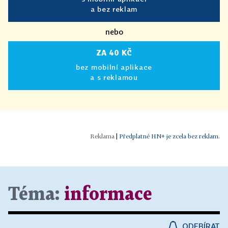
a bez reklam
nebo
ZA 40 KČ
bez mobilní aplikace
a s reklamou
|
Předplatné HN+ je zcela bez reklam.
Téma:
informace
ODEBÍRAT