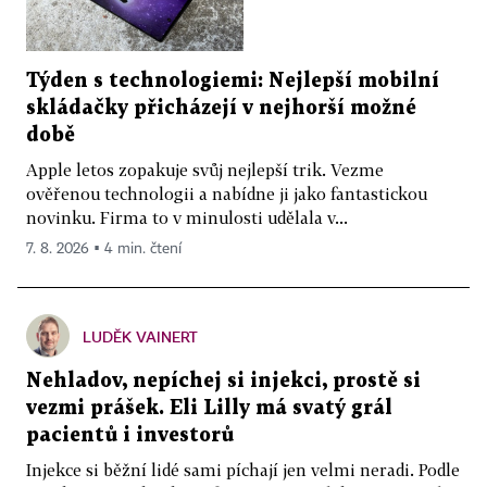
Týden s technologiemi: Nejlepší mobilní
skládačky přicházejí v nejhorší možné
době
Apple letos zopakuje svůj nejlepší trik. Vezme
ověřenou technologii a nabídne ji jako fantastickou
novinku. Firma to v minulosti udělala v...
7. 8. 2026 ▪ 4 min. čtení
LUDĚK VAINERT
Nehladov, nepíchej si injekci, prostě si
vezmi prášek. Eli Lilly má svatý grál
pacientů i investorů
Injekce si běžní lidé sami píchají jen velmi neradi. Podle