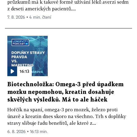
průzkumů má k takové formě užívání léků averzi sedm
z deseti amerických pacientů....
7. 8. 2026 ▪ 4 min. čtení
16:13
Biotechnoložka: Omega-3 před úpadkem
mozku nepomohou, kreatin dosahuje
skvělých výsledků. Má to ale háček
Hořčík na spaní, omega-3 pro mozek, železo proti
únavě a kreatin dnes skoro na všechno. Trh s doplňky
stravy slibuje řadu benefitů, ale které z...
6. 8. 2026 ▪ 16:13 min.