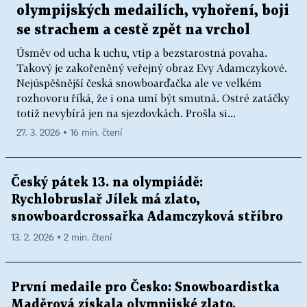
olympijských medailích, vyhoření, boji
se strachem a cestě zpět na vrchol
Úsměv od ucha k uchu, vtip a bezstarostná povaha.
Takový je zakořeněný veřejný obraz Evy Adamczykové.
Nejúspěšnější česká snowboarďačka ale ve velkém
rozhovoru říká, že i ona umí být smutná. Ostré zatáčky
totiž nevybírá jen na sjezdovkách. Prošla si...
27. 3. 2026 ▪ 16 min. čtení
Český pátek 13. na olympiádě:
Rychlobruslař Jílek má zlato,
snowboardcrossařka Adamczyková stříbro
13. 2. 2026 ▪ 2 min. čtení
První medaile pro Česko: Snowboardistka
Maděrová získala olympijské zlato.