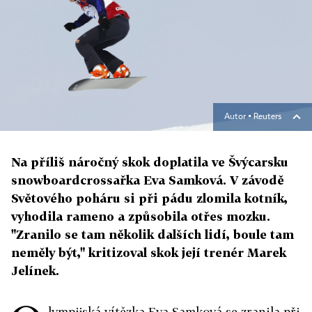
Autor ▪
Reuters
Na příliš náročný skok doplatila ve Švýcarsku
snowboardcrossařka Eva Samková. V závodě
Světového poháru si při pádu zlomila kotník,
vyhodila rameno a způsobila otřes mozku.
"Zranilo se tam několik dalších lidí, boule tam
neměly být," kritizoval skok její trenér Marek
Jelínek.
lympijská vítězka Eva Samková se zranila při