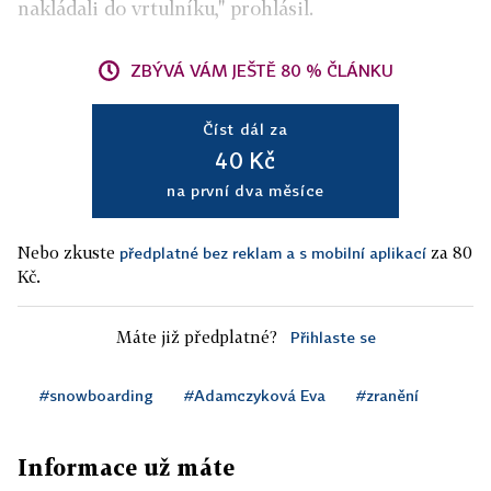
nakládali do vrtulníku," prohlásil.
ZBÝVÁ VÁM JEŠTĚ 80 % ČLÁNKU
Číst dál za
40 Kč
na první dva měsíce
Nebo zkuste
za 80
předplatné bez reklam a s mobilní aplikací
Kč.
Máte již předplatné?
Přihlaste se
#snowboarding
#Adamczyková Eva
#zranění
Informace už máte