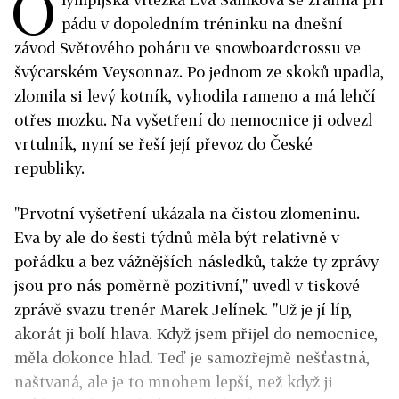
O
pádu v dopoledním tréninku na dnešní
závod Světového poháru ve snowboardcrossu ve
švýcarském Veysonnaz. Po jednom ze skoků upadla,
zlomila si levý kotník, vyhodila rameno a má lehčí
otřes mozku. Na vyšetření do nemocnice ji odvezl
vrtulník, nyní se řeší její převoz do České
republiky.
"Prvotní vyšetření ukázala na čistou zlomeninu.
Eva by ale do šesti týdnů měla být relativně v
pořádku a bez vážnějších následků, takže ty zprávy
jsou pro nás poměrně pozitivní," uvedl v tiskové
zprávě svazu trenér Marek Jelínek. "Už je jí líp,
akorát ji bolí hlava. Když jsem přijel do nemocnice,
měla dokonce hlad. Teď je samozřejmě nešťastná,
naštvaná, ale je to mnohem lepší, než když ji