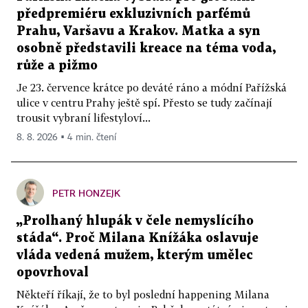
předpremiéru exkluzivních parfémů
Prahu, Varšavu a Krakov. Matka a syn
osobně představili kreace na téma voda,
růže a pižmo
Je 23. července krátce po deváté ráno a módní Pařížská
ulice v centru Prahy ještě spí. Přesto se tudy začínají
trousit vybraní lifestyloví...
8. 8. 2026 ▪ 4 min. čtení
PETR HONZEJK
„Prolhaný hlupák v čele nemyslícího
stáda“. Proč Milana Knížáka oslavuje
vláda vedená mužem, kterým umělec
opovrhoval
Někteří říkají, že to byl poslední happening Milana