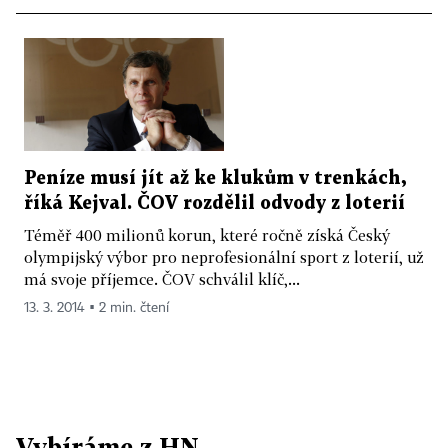
Peníze musí jít až ke klukům v trenkách,
říká Kejval. ČOV rozdělil odvody z loterií
Téměř 400 milionů korun, které ročně získá Český
olympijský výbor pro neprofesionální sport z loterií, už
má svoje příjemce. ČOV schválil klíč,...
13. 3. 2014 ▪ 2 min. čtení
Vybíráme z HN