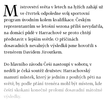
M
istrovství světa v letech na lyžích zahájí už
ve čtvrtek odpoledne svůj sportovní
program úvodním kolem kvalifikace. Českým
reprezentantům se letošní sezona příliš nevydařila,
na domácí půdě v Harrachově se proto chtějí
představit v lepším světle. O příčinách
dosavadních nevalných výsledků jsme hovořili s
trenérem Davidem Jiroutkem.
Do hlavního závodu Češi nastoupí v sobotu, v
neděli je čeká soutěž družstev. Harrachovský
mamutí můstek, který je jedním z pouhých pěti na
světě, by podle přání trenéra mohl být místem, kde
čeští skokani konečně prolomí dosavadní mátožné
výsledky.