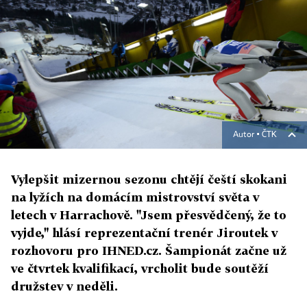
Autor ▪
ČTK
Vylepšit mizernou sezonu chtějí čeští skokani
na lyžích na domácím mistrovství světa v
letech v Harrachově. "Jsem přesvědčený, že to
vyjde," hlásí reprezentační trenér Jiroutek v
rozhovoru pro IHNED.cz. Šampionát začne už
ve čtvrtek kvalifikací, vrcholit bude soutěží
družstev v neděli.