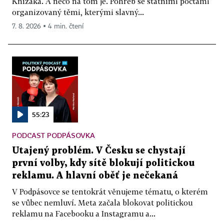
Knížáka. A něco na tom je. Pohřeb se státními poctami
organizovaný těmi, kterými slavný...
7. 8. 2026 ▪ 4 min. čtení
55:23
PODCAST PODPÁSOVKA
Utajený problém. V Česku se chystají
první volby, kdy sítě blokují politickou
reklamu. A hlavní oběť je nečekaná
V Podpásovce se tentokrát věnujeme tématu, o kterém
se vůbec nemluví. Meta začala blokovat politickou
reklamu na Facebooku a Instagramu a...