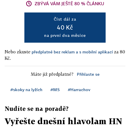
ZBÝVÁ VÁM JEŠTĚ 80 % ČLÁNKU
Číst dál za
40 Kč
na první dva měsíce
Nebo zkuste
za 80
předplatné bez reklam a s mobilní aplikací
Kč.
Máte již předplatné?
Přihlaste se
#skoky na lyžích
#MS
#Harrachov
Nudíte se na poradě?
Vyřešte dnešní hlavolam HN