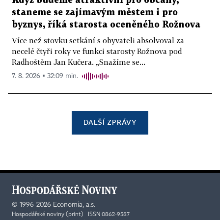
Když budeme atraktivní pro občany,
staneme se zajímavým městem i pro
byznys, říká starosta oceněného Rožnova
Více než stovku setkání s obyvateli absolvoval za
necelé čtyři roky ve funkci starosty Rožnova pod
Radhoštěm Jan Kučera. „Snažíme se...
7. 8. 2026 ▪ 32:09 min.
DALŠÍ ZPRÁVY
©
1996-2026
Economia, a.s.
Hospodářské noviny (print) ISSN 0862-9587