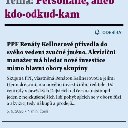
Téma:
Personálie, aneb
kdo-odkud-kam
ODEBÍRAT
PPF Renáty Kellnerové přivedla do
svého vedení zvučné jméno. Akviziční
manažer má hledat nové investice
mimo hlavní obory skupiny
Skupina PPF, vlastněná Renátou Kellnerovou a jejími
třemi dcerami, má nového investičního ředitele. Do
centrály v pražských Dejvicích od června nastoupil
jeden z nejzkušenějších lidí pohybujících se v oboru fúzí
a akvizic, tedy nákupů a prodejů...
5. 6. 2026 ▪ 4 min. čtení