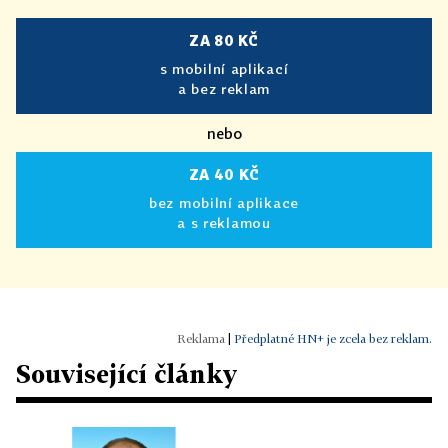
ZA 80 KČ
s mobilní aplikací
a bez reklam
nebo
ZA 40 KČ
bez mobilní aplikace
a s reklamou
|
Předplatné HN+ je zcela bez reklam.
Související články