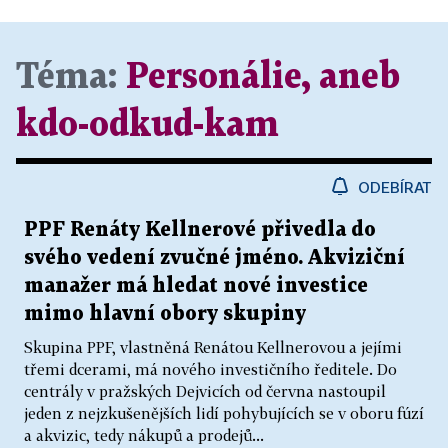
Téma:
Personálie, aneb
kdo-odkud-kam
ODEBÍRAT
PPF Renáty Kellnerové přivedla do
svého vedení zvučné jméno. Akviziční
manažer má hledat nové investice
mimo hlavní obory skupiny
Skupina PPF, vlastněná Renátou Kellnerovou a jejími
třemi dcerami, má nového investičního ředitele. Do
centrály v pražských Dejvicích od června nastoupil
jeden z nejzkušenějších lidí pohybujících se v oboru fúzí
a akvizic, tedy nákupů a prodejů...