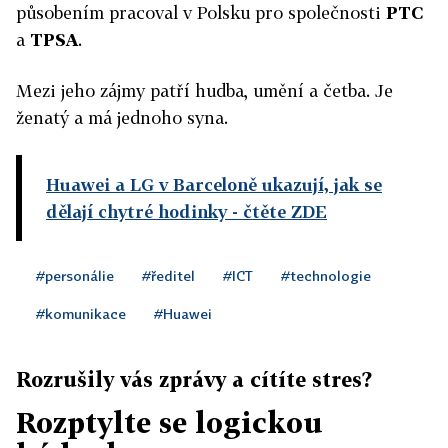
působením pracoval v Polsku pro společnosti
PTC
a
TPSA
.
Mezi jeho zájmy patří hudba, umění a četba. Je
ženatý a má jednoho syna.
Huawei a LG v Barceloně ukazují, jak se
dělají chytré hodinky
- čtěte ZDE
#personálie
#ředitel
#ICT
#technologie
#komunikace
#Huawei
Rozrušily vás zprávy a cítíte stres?
Rozptylte se logickou