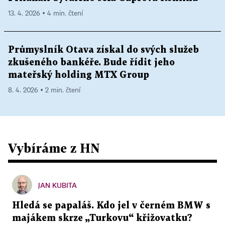
13. 4. 2026 ▪ 4 min. čtení
Průmyslník Otava získal do svých služeb
zkušeného bankéře. Bude řídit jeho
mateřský holding MTX Group
8. 4. 2026 ▪ 2 min. čtení
Vybíráme z HN
JAN KUBITA
Hledá se papaláš. Kdo jel v černém BMW s
majákem skrze „Turkovu“ křižovatku?