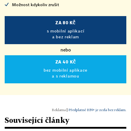
Možnost kdykoliv zrušit
ZA 80 KČ
s mobilní aplikací
a bez reklam
nebo
ZA 40 KČ
bez mobilní aplikace
a s reklamou
|
Předplatné HN+ je zcela bez reklam.
Související články