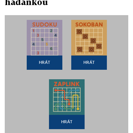
hádankou
HRÁT
HRÁT
HRÁT