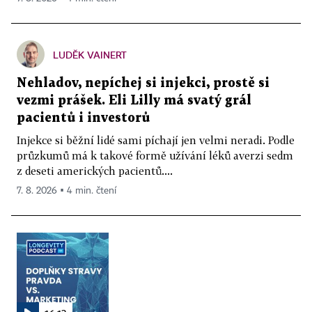
LUDĚK VAINERT
Nehladov, nepíchej si injekci, prostě si
vezmi prášek. Eli Lilly má svatý grál
pacientů i investorů
Injekce si běžní lidé sami píchají jen velmi neradi. Podle
průzkumů má k takové formě užívání léků averzi sedm
z deseti amerických pacientů....
7. 8. 2026 ▪ 4 min. čtení