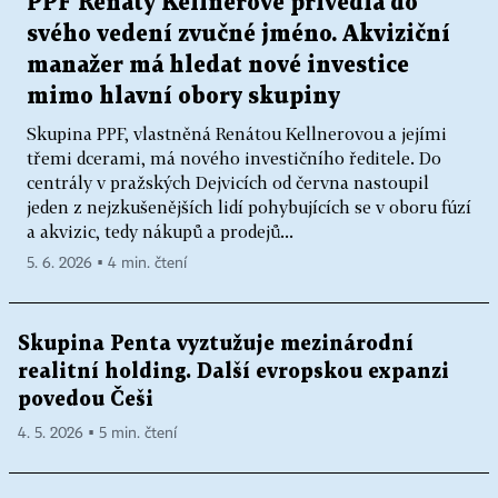
PPF Renáty Kellnerové přivedla do
svého vedení zvučné jméno. Akviziční
manažer má hledat nové investice
mimo hlavní obory skupiny
Skupina PPF, vlastněná Renátou Kellnerovou a jejími
třemi dcerami, má nového investičního ředitele. Do
centrály v pražských Dejvicích od června nastoupil
jeden z nejzkušenějších lidí pohybujících se v oboru fúzí
a akvizic, tedy nákupů a prodejů...
5. 6. 2026 ▪ 4 min. čtení
Skupina Penta vyztužuje mezinárodní
realitní holding. Další evropskou expanzi
povedou Češi
4. 5. 2026 ▪ 5 min. čtení