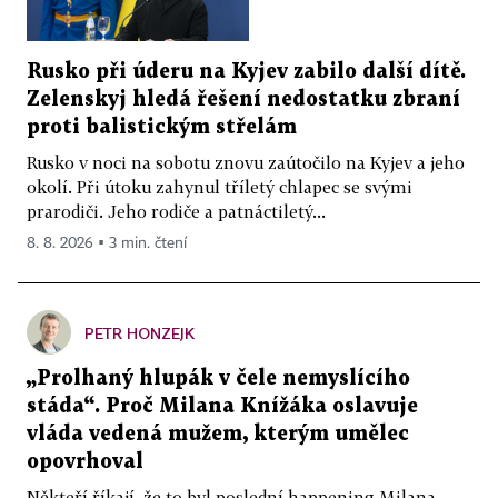
Rusko při úderu na Kyjev zabilo další dítě.
Zelenskyj hledá řešení nedostatku zbraní
proti balistickým střelám
Rusko v noci na sobotu znovu zaútočilo na Kyjev a jeho
okolí. Při útoku zahynul tříletý chlapec se svými
prarodiči. Jeho rodiče a patnáctiletý...
8. 8. 2026 ▪ 3 min. čtení
PETR HONZEJK
„Prolhaný hlupák v čele nemyslícího
stáda“. Proč Milana Knížáka oslavuje
vláda vedená mužem, kterým umělec
opovrhoval
Někteří říkají, že to byl poslední happening Milana