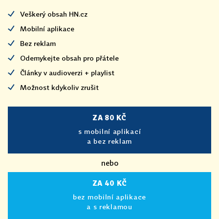
Veškerý obsah HN.cz
Mobilní aplikace
Bez reklam
Odemykejte obsah pro přátele
Články v audioverzi + playlist
Možnost kdykoliv zrušit
ZA 80 KČ
s mobilní aplikací
a bez reklam
nebo
ZA 40 KČ
bez mobilní aplikace
a s reklamou