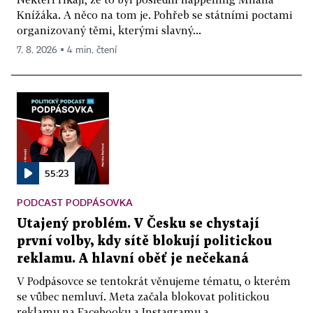
Knížáka. A něco na tom je. Pohřeb se státními poctami
organizovaný těmi, kterými slavný...
7. 8. 2026 ▪ 4 min. čtení
55:23
PODCAST PODPÁSOVKA
Utajený problém. V Česku se chystají
první volby, kdy sítě blokují politickou
reklamu. A hlavní oběť je nečekaná
V Podpásovce se tentokrát věnujeme tématu, o kterém
se vůbec nemluví. Meta začala blokovat politickou
reklamu na Facebooku a Instagramu a...