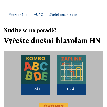
#personálie
#UPC
#telekomunikace
Nudíte se na poradě?
Vyřešte dnešní hlavolam HN
HRÁT
HRÁT