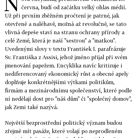
N
června, budí od začátku velký ohlas médií.
Už při prvním zběžném pročtení je patrné, jak
otevřeně a naléhavě, možná až revolučně, se tato
vlivná depeše staví na stranu ochrany přírody a
celé Země, která je naší "sestrou" a "matkou".
Uvedenými slovy v textu František I. parafrázuje
Sv. Františka z Assisi, jehož jméno přijal při svém
jmenování papežem. Encyklika navíc kritizuje i
nediferencovaný ekonomický růst a obecné apely
doplňuje konkrétnějšími výtkami politikům,
firmám a mezinárodnímu společenství, které podle
ní nedělají dost pro "náš dům" či "společný domov",
jak Zemi také nazývá.
Největší bezprostřední politický význam budou
zřejmě mít pasáže, které volají po neprodleném