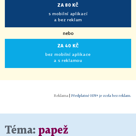
ZA 80 KČ
s mobilní aplikací
a bez reklam
nebo
ZA 40 KČ
bez mobilní aplikace
a s reklamou
|
Předplatné HN+ je zcela bez reklam.
Téma:
papež