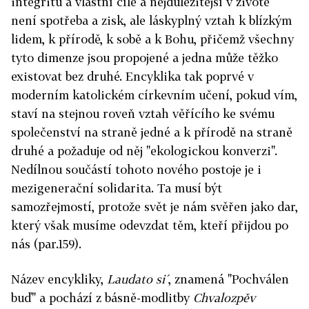
integritu a vlastní cíle a nejdůležitější v životě
není spotřeba a zisk, ale láskyplný vztah k blízkým
lidem, k přírodě, k sobě a k Bohu, přičemž všechny
tyto dimenze jsou propojené a jedna může těžko
existovat bez druhé. Encyklika tak poprvé v
moderním katolickém církevním učení, pokud vím,
staví na stejnou roveň vztah věřícího ke svému
společenství na straně jedné a k přírodě na straně
druhé a požaduje od něj "ekologickou konverzi".
Nedílnou součástí tohoto nového postoje je i
mezigenerační solidarita. Ta musí být
samozřejmostí, protože svět je nám svěřen jako dar,
který však musíme odevzdat těm, kteří přijdou po
nás (par.159).
Název encykliky,
Laudato si´
, znamená "Pochválen
buď" a pochází z básně-modlitby
Chvalozpěv