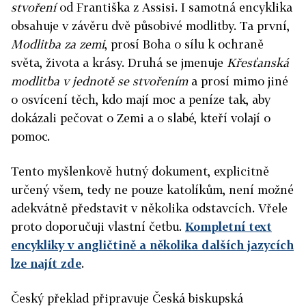
stvoření
od Františka z Assisi. I samotná encyklika
obsahuje v závěru dvě působivé modlitby. Ta první,
Modlitba za zemi
, prosí Boha o sílu k ochraně
světa, života a krásy. Druhá se jmenuje
Křesťanská
modlitba v jednotě se stvořením
a prosí mimo jiné
o osvícení těch, kdo mají moc a peníze tak, aby
dokázali pečovat o Zemi a o slabé, kteří volají o
pomoc.
Tento myšlenkově hutný dokument, explicitně
určený všem, tedy ne pouze katolíkům, není možné
adekvátně představit v několika odstavcích. Vřele
proto doporučuji vlastní četbu.
Kompletní text
encykliky v angličtině a několika dalších jazycích
lze najít zde
.
Český překlad připravuje Česká biskupská