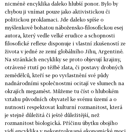
nicméně encyklika daleko hlubší ponor. Bylo by
chybou ji vnímat pouze jako aktivistickou či
politickou proklamaci. Jde daleko spíše o
myšlenkově bohatou nábožensko-filosofickou esej
autora, který vedle velké erudice a schopnosti
filosofické reflexe disponuje i vlastní zkušeností ze
života v jedné ze zemí globálního Jihu, Argentině.
Na stránkách encykliky se proto objevují krajiny,
otrávené rtutí po těžbě zlata, či postavy drobných
zemědělců, kteří se po vyvlastnění své půdy
nadnárodními společnostmi ocitají ve slumech na
okrajích megaměst. Můžeme tu číst o hlubokém
vztahu původních obyvatel ke svému území a o
nutnosti respektovat kulturní rozmanitost, která
je stejně důležitá či ještě důležitější, než
rozmanitost biologická. Příčinu úbytku obojího
vidí encyklika v nekontrolované ekonomické moci,