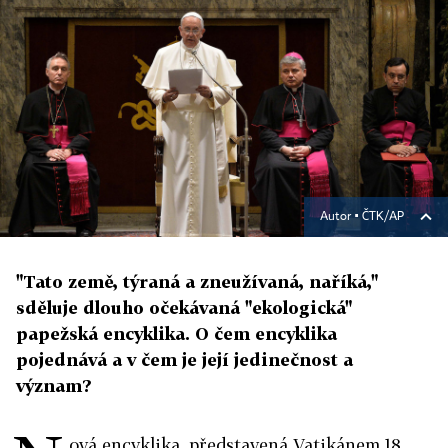
Autor ▪
ČTK/AP
"Tato země, týraná a zneužívaná, naříká,"
sděluje dlouho očekávaná "ekologická"
papežská encyklika. O čem encyklika
pojednává a v čem je její jedinečnost a
význam?
ová encyklika, představená Vatikánem 18.