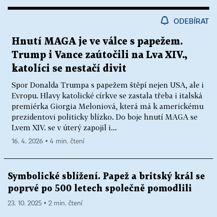
ODEBÍRAT
Hnutí MAGA je ve válce s papežem.
Trump i Vance zaútočili na Lva XIV.,
katolíci se nestačí divit
Spor Donalda Trumpa s papežem štěpí nejen USA, ale i
Evropu. Hlavy katolické církve se zastala třeba i italská
premiérka Giorgia Meloniová, která má k americkému
prezidentovi politicky blízko. Do boje hnutí MAGA se
Lvem XIV. se v úterý zapojil i...
16. 4. 2026 ▪ 4 min. čtení
Symbolické sblížení. Papež a britský král se
poprvé po 500 letech společně pomodlili
23. 10. 2025 ▪ 2 min. čtení