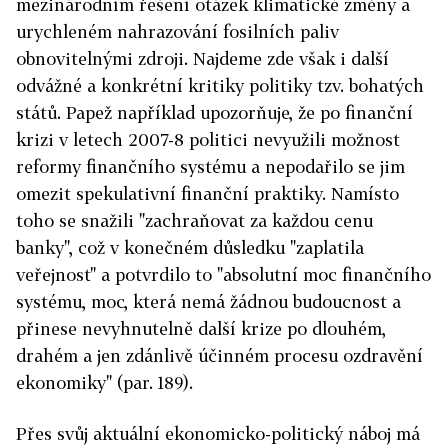
mezinárodním řešení otázek klimatické změny a
urychleném nahrazování fosilních paliv
obnovitelnými zdroji. Najdeme zde však i další
odvážné a konkrétní kritiky politiky tzv. bohatých
států. Papež například upozorňuje, že po finanční
krizi v letech 2007-8 politici nevyužili možnost
reformy finančního systému a nepodařilo se jim
omezit spekulativní finanční praktiky. Namísto
toho se snažili "zachraňovat za každou cenu
banky", což v konečném důsledku "zaplatila
veřejnost" a potvrdilo to "absolutní moc finančního
systému, moc, která nemá žádnou budoucnost a
přinese nevyhnutelně další krize po dlouhém,
drahém a jen zdánlivě účinném procesu ozdravění
ekonomiky" (par. 189).
Přes svůj aktuální ekonomicko-politický náboj má