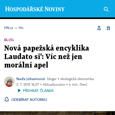
HN.cz
›
Hn
BLOG
Nová papežská encyklika
Laudato si': Víc než jen
morální apel
Naďa Johanisová
bloger ▪ ekologická ekonomka
2. 7. 2015 16:27 ▪ Aktualizováno ▪ 4 min. čtení
PŘEHRÁT ČLÁNEK
ODEBÍRAT AUTORKU