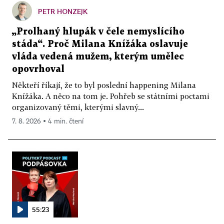
PETR HONZEJK
„Prolhaný hlupák v čele nemyslícího
stáda“. Proč Milana Knížáka oslavuje
vláda vedená mužem, kterým umělec
opovrhoval
Někteří říkají, že to byl poslední happening Milana
Knížáka. A něco na tom je. Pohřeb se státními poctami
organizovaný těmi, kterými slavný...
7. 8. 2026 ▪ 4 min. čtení
55:23