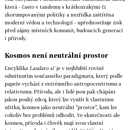
která - často v tandemu s krátkozrakými či
zkorumpovanými politiky a nezřídka zaštítěna
moderní vědou a technologií - upřednostňuje zisk
před zájmy místních komunit, budoucích generací
i přírody.
Kosmos není neutrální prostor
Encyklika
Laudato si´
je v nejhlubší rovině
odmítnutím současného paradigmatu, který podle
papeže vychází z extrémního antropocentrismu a
relativismu. Příroda, ale i lidé jsou pak chápáni
jakou pouhý zdroj, který lze využít k vlastnímu
užitku, kosmos jako neutrální "prostor", kam lze
cokoliv bez problémů odhodit. Ve skutečnosti ale
kosmos, příroda i člověk mají svou vlastní