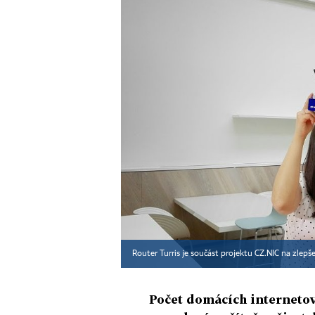
Router Turris je součást projektu CZ.NIC na zlepš
Počet domácích internetov