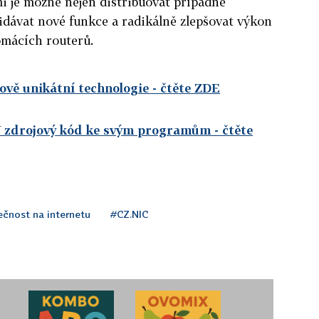
i je možné nejen distribuovat případné
řidávat nové funkce a radikálně zlepšovat výkon
omácích routerů.
tově unikátní technologie
- čtěte ZDE
Ú zdrojový kód ke svým programům
- čtěte
čnost na internetu
#CZ.NIC