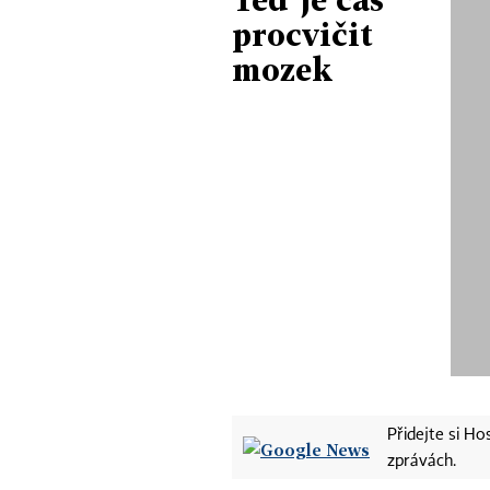
procvičit
mozek
Přidejte si H
zprávách.