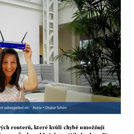
ení zabezpečení sítí
Autor ▪
Otakar Schön
ých routerů, které kvůli chybě umožňují