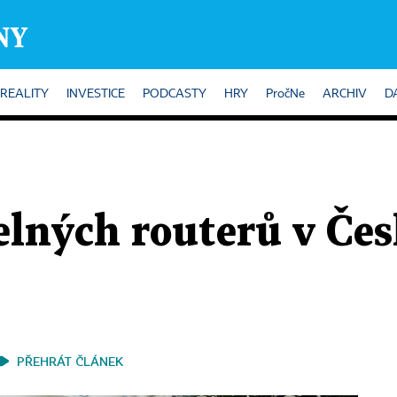
REALITY
INVESTICE
PODCASTY
HRY
PročNe
ARCHIV
D
elných routerů v Česk
PŘEHRÁT ČLÁNEK