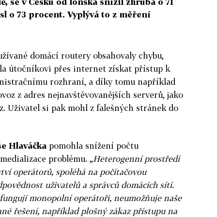
, se v Česku od loňska snížil zhruba o 71
sl o 73 procent. Vyplývá to z měření
užívané domácí routery obsahovaly chybu,
a útočníkovi přes internet získat přístup k
istračnímu rozhraní, a díky tomu například
voz z adres nejnavštěvovanějších serverů, jako
z. Uživatel si pak mohl z falešných stránek do
e Hlaváčka
pomohla snížení počtu
 medializace problému.
„Heterogenní prostředí
tví operátorů, spoléhá na počítačovou
dpovědnost uživatelů a správců domácích sítí.
e fungují monopolní operátoři, neumožňuje naše
ané řešení, například plošný zákaz přístupu na