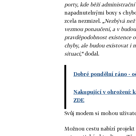
porty, kde běží administrační
napadnutelnými boxy s chyb
zcela nezmizel.
„Nezbývá než d
vezmou ponaučení, a v budouc
pravděpodobnost existence 
chyby, ale budou existovat i
situací,“
dodal.
Dobré pondělní ráno - o
Nakupující v ohrožení: 
ZDE
Svůj modem si mohou uživate
Možnou cestu nabízí projekt