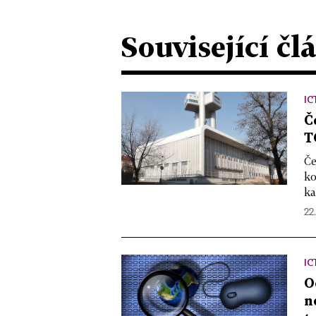
Související čl
IC
Č
T
Če
ko
ka
22.
IC
O
n