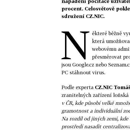
napadení počítače uživatele
procent. Celosvětově pokle
sdružení CZ.NIC.
N
ěkteré běžně vy
která umožňoval
webovému admin
přesměrovat pro
jsou Google.cz nebo Seznam.c
PC stáhnout virus.
Podle experta
CZ.NIC
Tomáš
zranitelných zařízení loňská
v ČR, kde působí velké množs
gramotnost a individuální zo
Na rozdíl od jiných zemí, kd
prostředí nasadit centralizov