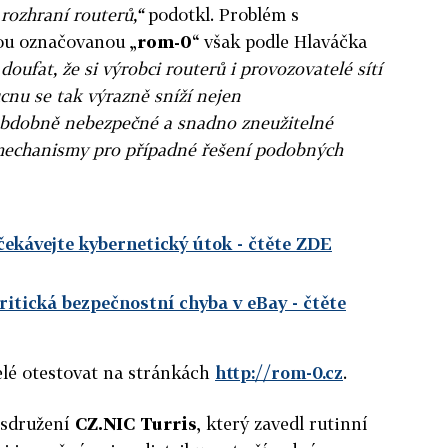
 rozhraní routerů,“
podotkl. Problém s
ou označovanou „
rom-0
“ však podle Hlaváčka
oufat, že si výrobci routerů i provozovatelé sítí
nu se tak výrazně sníží nejen
obdobně nebezpečné a snadno zneužitelné
 mechanismy pro případné řešení podobných
čekávejte kybernetický útok
- čtěte ZDE
kritická bezpečnostní chyba v eBay
- čtěte
lé otestovat na stránkách
http://rom-0.cz
.
 sdružení
CZ.NIC Turris
, který zavedl rutinní