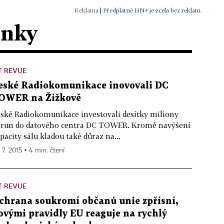
|
Předplatné HN+ je zcela bez reklam.
ánky
T REVUE
eské Radiokomunikace inovovali DC
OWER na Žižkově
ské Radiokomunikace investovali desítky miliony
run do datového centra DC TOWER. Kromě navýšení
pacity sálu kladou také důraz na...
 7. 2015 ▪ 4 min. čtení
T REVUE
chrana soukromí občanů unie zpřísní,
ovými pravidly EU reaguje na rychlý