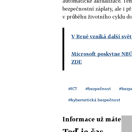
automatické aktualizace. Těm
bezpečnostní záplaty, ale i p
v průběhu životního cyklu d
V Brně vzniká další svě
Microsoft poskytne NB
ZDE
#ICT
#bezpečnost
#bezpe
#kybernetická bezpečnost
Informace už máte
Teď je čas