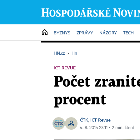
HOME
BYZNYS
ZPRÁVY
NÁZORY
TECH
HN.cz
›
Hn
ICT REVUE
Počet zranit
procent
ČTK
ICT Revue
,
4. 8. 2015 23:11 ▪ 2 min. čtení