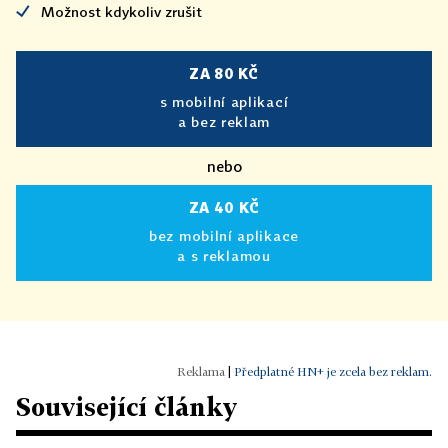
Možnost kdykoliv zrušit
ZA 80 KČ
s mobilní aplikací
a bez reklam
nebo
ZA 40 KČ
bez mobilní aplikace
a s reklamou
|
Předplatné HN+ je zcela bez reklam.
Související články