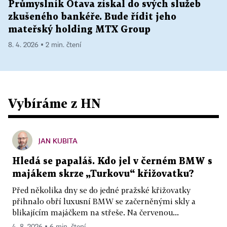
Průmyslník Otava získal do svých služeb
zkušeného bankéře. Bude řídit jeho
mateřský holding MTX Group
8. 4. 2026 ▪ 2 min. čtení
Vybíráme z HN
JAN KUBITA
Hledá se papaláš. Kdo jel v černém BMW s
majákem skrze „Turkovu“ křižovatku?
Před několika dny se do jedné pražské křižovatky
přihnalo obří luxusní BMW se začerněnými skly a
blikajícím majáčkem na střeše. Na červenou...