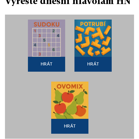
Vyřešte dnešní hlavolam HN
HRÁT
HRÁT
HRÁT