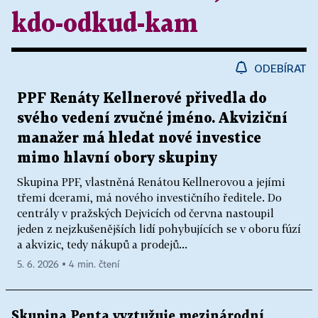
kdo-odkud-kam
ODEBÍRAT
PPF Renáty Kellnerové přivedla do
svého vedení zvučné jméno. Akviziční
manažer má hledat nové investice
mimo hlavní obory skupiny
Skupina PPF, vlastněná Renátou Kellnerovou a jejími
třemi dcerami, má nového investičního ředitele. Do
centrály v pražských Dejvicích od června nastoupil
jeden z nejzkušenějších lidí pohybujících se v oboru fúzí
a akvizic, tedy nákupů a prodejů...
5. 6. 2026 ▪ 4 min. čtení
Skupina Penta vyztužuje mezinárodní