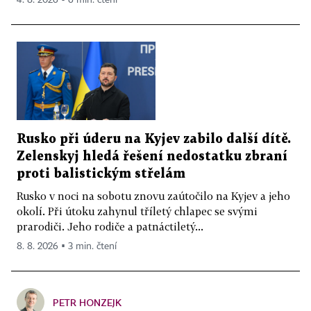
4. 8. 2026 ▪ 6 min. čtení
Rusko při úderu na Kyjev zabilo další dítě.
Zelenskyj hledá řešení nedostatku zbraní
proti balistickým střelám
Rusko v noci na sobotu znovu zaútočilo na Kyjev a jeho
okolí. Při útoku zahynul tříletý chlapec se svými
prarodiči. Jeho rodiče a patnáctiletý...
8. 8. 2026 ▪ 3 min. čtení
PETR HONZEJK