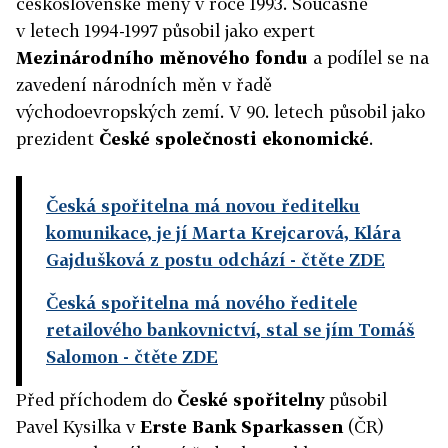
československé měny v roce 1993. Současně
v letech 1994-1997 působil jako expert
Mezinárodního měnového fondu
a podílel se na
zavedení národních měn v řadě
východoevropských zemí. V 90. letech působil jako
prezident
České společnosti ekonomické
.
Česká spořitelna má novou ředitelku
komunikace, je jí Marta Krejcarová, Klára
Gajdušková z postu odchází
- čtěte ZDE
Česká spořitelna má nového ředitele
retailového bankovnictví, stal se jím Tomáš
Salomon
- čtěte ZDE
Před příchodem do
České spořitelny
působil
Pavel Kysilka v
Erste Bank Sparkassen
(ČR)