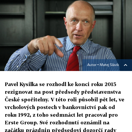
Autor ▪
Matej Slávik
Pavel Kysilka se rozhodl ke konci roku 2015
rezignovat na post předsedy představenstva
České spořitelny. V této roli působil pět let, ve
vrcholových postech v bankovnictví pak od
roku 1992, z toho sedmnáct let pracoval pro
Erste Group. Své rozhodnutí oznámil na
začátku prázdnin předsedovi dozorčí rady