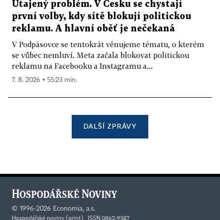
Utajený problém. V Česku se chystají
první volby, kdy sítě blokují politickou
reklamu. A hlavní oběť je nečekaná
V Podpásovce se tentokrát věnujeme tématu, o kterém
se vůbec nemluví. Meta začala blokovat politickou
reklamu na Facebooku a Instagramu a...
7. 8. 2026 ▪ 55:23 min.
DALŠÍ ZPRÁVY
©
1996-2026
Economia, a.s.
Hospodářské noviny (print) ISSN 0862-9587