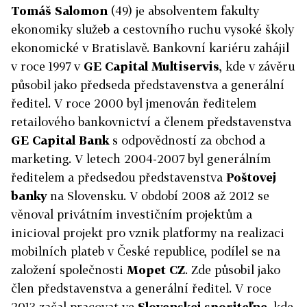
Tomáš Salomon
(49) je absolventem fakulty
ekonomiky služeb a cestovního ruchu vysoké školy
ekonomické v Bratislavě. Bankovní kariéru zahájil
v roce 1997 v
GE Capital Multiservis
, kde v závěru
působil jako předseda představenstva a generální
ředitel. V roce 2000 byl jmenován ředitelem
retailového bankovnictví a členem představenstva
GE Capital Bank
s odpovědností za obchod a
marketing. V letech 2004-2007 byl generálním
ředitelem a předsedou představenstva
Poštovej
banky
na Slovensku. V období 2008 až 2012 se
věnoval privátním investičním projektům a
inicioval projekt pro vznik platformy na realizaci
mobilních plateb v České republice, podílel se na
založení společnosti
Mopet CZ
. Zde působil jako
člen představenstva a generální ředitel. V roce
2013 začal pracovat ve
Slovenskej sporiteľne
, kde