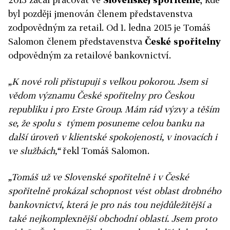
byl později jmenován členem představenstva
zodpovědným za retail. Od 1. ledna 2015 je Tomáš
Salomon členem představenstva
České spořitelny
odpovědným za retailové bankovnictví.
„K nové roli přistupuji s velkou pokorou. Jsem si
vědom významu České spořitelny pro Českou
republiku i pro Erste Group. Mám rád výzvy a těším
se, že spolu s týmem posuneme celou banku na
další úroveň v klientské spokojenosti, v inovacích i
ve službách,“
řekl Tomáš Salomon.
„Tomáš už ve Slovenské spořitelně i v České
spořitelně prokázal schopnost vést oblast drobného
bankovnictví, která je pro nás tou nejdůležitější a
také nejkomplexnější obchodní oblastí. Jsem proto