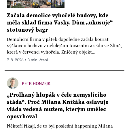
Začala demolice vyhořelé budovy, kde
měla sklad firma Vasky. Dům „ukusuje“
stotunový bagr
Demoliční firma v pátek dopoledne začala bourat
výškovou budovu v někdejším továrním areálu ve Zlíně,
která v červenci vyhořela. Zničený objekt...
7. 8. 2026 ▪ 3 min. čtení
PETR HONZEJK
„Prolhaný hlupák v čele nemyslícího
stáda“. Proč Milana Knížáka oslavuje
vláda vedená mužem, kterým umělec
opovrhoval
Někteří říkají, že to byl poslední happening Milana