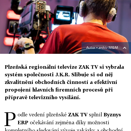
Autor ▪
archiv M&M
Plzeňská regionální televize ZAK TV si vybrala
systém společnosti J.K.R. Slibuje si od něj
zkvalitnění obchodních činností a efektivní
propojení hlavních firemních procesů při
přípravě televizního vysílání.
P
odle vedení plzeňské
ZAK TV
splnil
Byznys
ERP
očekávání zejména díky možnosti
kompletního sledování vývoje zakázky a obchodní