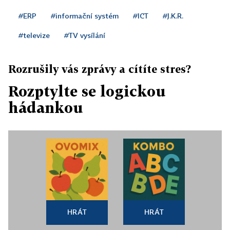
#ERP
#informační systém
#ICT
#J.K.R.
#televize
#TV vysílání
Rozrušily vás zprávy a cítíte stres?
Rozptylte se logickou
hádankou
HRÁT
HRÁT