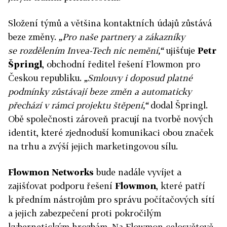
Složení týmů a většina kontaktních údajů zůstává
beze změny.
„Pro naše partnery a zákazníky
se rozdělením Invea-Tech nic nemění,“
ujišťuje
Petr
Špringl
, obchodní ředitel řešení Flowmon pro
Českou republiku.
„Smlouvy i doposud platné
podmínky zůstávají beze změn a automaticky
přechází v rámci projektu štěpení,“
dodal Špringl.
Obě společnosti zároveň pracují na tvorbě nových
identit, které zjednoduší komunikaci obou značek
na trhu a zvýší jejich marketingovou sílu.
Flowmon Networks
bude nadále vyvíjet a
zajišťovat podporu řešení
Flowmon
, které patří
k předním nástrojům pro správu počítačových sítí
a jejich zabezpečení proti pokročilým
kybernetickým hrozbám. Na Flowmon celosvětově