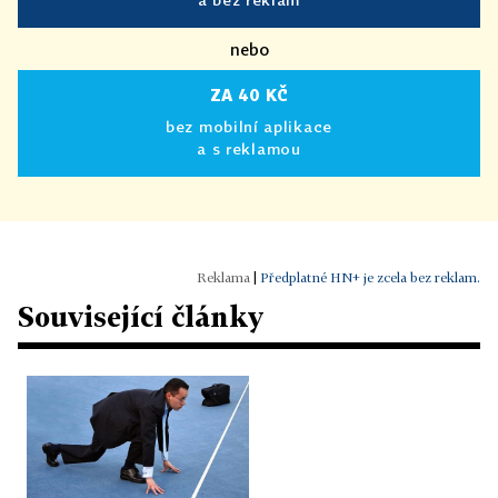
nebo
ZA 40 KČ
bez mobilní aplikace
a s reklamou
|
Předplatné HN+ je zcela bez reklam.
Související články