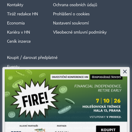
Kontakty
Ochrana osobních údajů
Tiráž redakce HN
Prohlášení o cookies
Economia
Nastavení soukromí
Kariéra v HN
Všeobecné smluvní podmínky
Ceník inzerce
Koupit / darovat předplatné
Eventy
×
Newslettery
RSS kanály
Autorská práva vykonává vydavatel. Bez písemného svolení vydavatele je
zakázáno jakékoli užití částí nebo celku díla, zejména rozmnožování a šíření
jakýmkoli způsobem, mechanickým nebo elektronickým, v českém nebo
jiném jazyce. Bez souhlasu vydavatele je zakázáno též rozmnožování
obsahu pro účely automatizované analýzy textů nebo dat