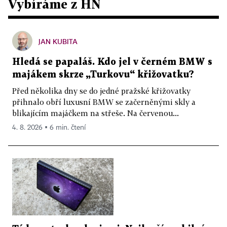
Vybíráme z HN
JAN KUBITA
Hledá se papaláš. Kdo jel v černém BMW s
majákem skrze „Turkovu“ křižovatku?
Před několika dny se do jedné pražské křižovatky
přihnalo obří luxusní BMW se začerněnými skly a
blikajícím majáčkem na střeše. Na červenou...
4. 8. 2026 ▪ 6 min. čtení