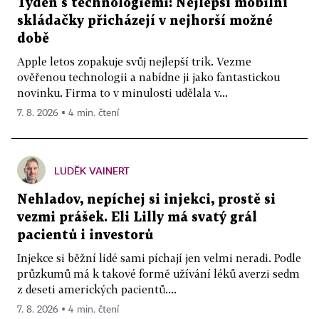
Týden s technologiemi: Nejlepší mobilní
skládačky přicházejí v nejhorší možné
době
Apple letos zopakuje svůj nejlepší trik. Vezme
ověřenou technologii a nabídne ji jako fantastickou
novinku. Firma to v minulosti udělala v...
7. 8. 2026 ▪ 4 min. čtení
LUDĚK VAINERT
Nehladov, nepíchej si injekci, prostě si
vezmi prášek. Eli Lilly má svatý grál
pacientů i investorů
Injekce si běžní lidé sami píchají jen velmi neradi. Podle
průzkumů má k takové formě užívání léků averzi sedm
z deseti amerických pacientů....
7. 8. 2026 ▪ 4 min. čtení