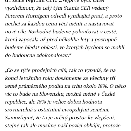
vyzdvihnout, že celý tým Scania CER vedený
Peterem Hornigem odvedl vynikající práci, a proto
nechci za každou cenu věci měnit a nastavovat
nové cíle. Rozhodně budeme pokračovat v cestě,
která započala už před několika lety a postupně
budeme hledat oblasti, ve kterých bychom se mohli
do budoucna zdokonalovat.“
„Co se týče prodejních cílů, tak to vypadá, že na
konci letošního roku dosáhneme za všechny tři
země průměrného podílu na trhu okolo 18%. O něco
víc to bude na Slovensku, možná méně v České
republice, ale 18% je velice dobrá hodnota
srovnatelná s ostatními evropskými zeměmi.
Samozřejmě, že tu je určitý prostor ke zlepšení,
stejně tak ale musíme naší pozici obhájit, protože