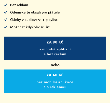
Bez reklam
Odemykejte obsah pro přátele
Články v audioverzi + playlist
Možnost kdykoliv zrušit
ZA 80 KČ
s mobilní aplikací
a bez reklam
nebo
ZA 40 KČ
bez mobilní aplikace
a s reklamou