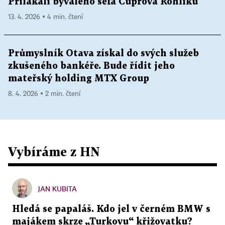
Přilákali bývalého šéfa Čuprova Rohlíku
13. 4. 2026 ▪ 4 min. čtení
Průmyslník Otava získal do svých služeb
zkušeného bankéře. Bude řídit jeho
mateřský holding MTX Group
8. 4. 2026 ▪ 2 min. čtení
Vybíráme z HN
JAN KUBITA
Hledá se papaláš. Kdo jel v černém BMW s
majákem skrze „Turkovu“ křižovatku?