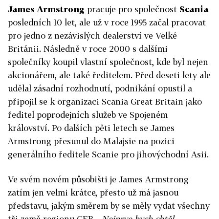
James Armstrong
pracuje pro společnost
Scania
posledních 10 let, ale už v roce 1995 začal pracovat
pro jedno z nezávislých dealerství ve Velké
Británii. Následně v roce 2000 s dalšími
společníky koupil vlastní společnost, kde byl nejen
akcionářem, ale také ředitelem. Před deseti lety ale
udělal zásadní rozhodnutí, podnikání opustil a
připojil se k organizaci Scania Great Britain jako
ředitel poprodejních služeb ve Spojeném
království. Po dalších pěti letech se James
Armstrong přesunul do Malajsie na pozici
generálního ředitele Scanie pro jihovýchodní Asii.
Ve svém novém působišti je James Armstrong
zatím jen velmi krátce, přesto už má jasnou
představu, jakým směrem by se měly vydat všechny
tři země regionu CER.
„Nejprve bych chtěl