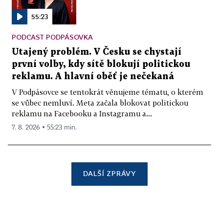
55:23
PODCAST PODPÁSOVKA
Utajený problém. V Česku se chystají
první volby, kdy sítě blokují politickou
reklamu. A hlavní oběť je nečekaná
V Podpásovce se tentokrát věnujeme tématu, o kterém
se vůbec nemluví. Meta začala blokovat politickou
reklamu na Facebooku a Instagramu a...
7. 8. 2026 ▪ 55:23 min.
DALŠÍ ZPRÁVY