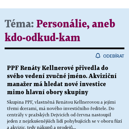
Téma:
Personálie, aneb
kdo-odkud-kam
ODEBÍRAT
PPF Renáty Kellnerové přivedla do
svého vedení zvučné jméno. Akviziční
manažer má hledat nové investice
mimo hlavní obory skupiny
Skupina PPF, vlastněná Renátou Kellnerovou a jejími
třemi dcerami, má nového investičního ředitele. Do
centrály v pražských Dejvicích od června nastoupil
jeden z nejzkušenějších lidí pohybujících se v oboru fúzí
a akvizic, tedy nákupů a prodejů...