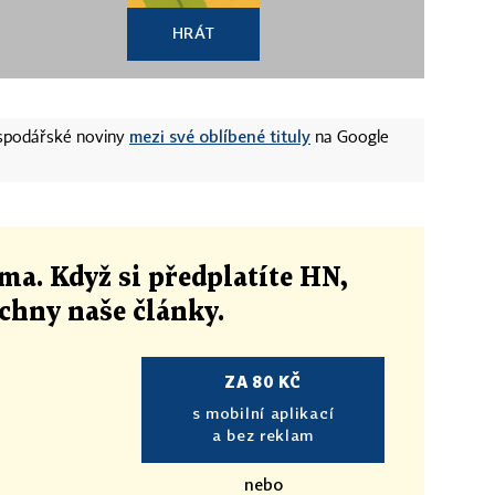
HRÁT
mezi své oblíbené tituly
ospodářské noviny
na Google
ma. Když si předplatíte HN,
echny naše články
.
ZA 80 KČ
s mobilní aplikací
a bez reklam
nebo