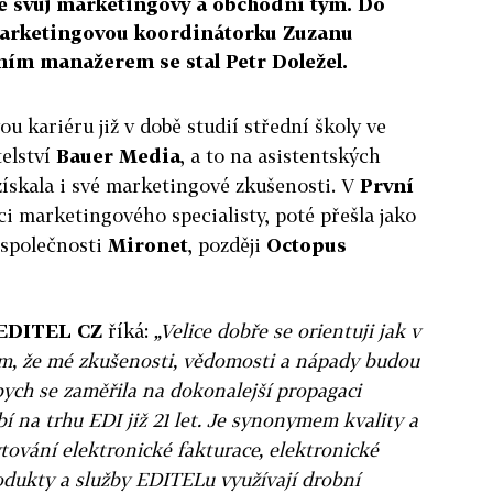
e svůj marketingový a obchodní tým. Do
 marketingovou koordinátorku Zuzanu
ím manažerem se stal Petr Doležel.
ou kariéru již v době studií střední školy ve
elství
Bauer Media
, a to na asistentských
 získala i své marketingové zkušenosti. V
První
ci marketingového specialisty, poté přešla jako
společnosti
Mironet
, později
Octopus
EDITEL CZ
říká:
„Velice dobře se orientuji jak v
řím, že mé zkušenosti, vědomosti a nápady budou
ch se zaměřila na dokonalejší propagaci
 na trhu EDI již 21 let. Je synonymem kvality a
ytování elektronické fakturace, elektronické
rodukty a služby EDITELu využívají drobní