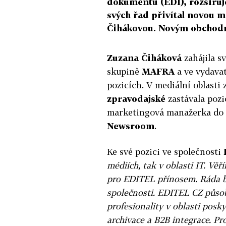
dokumentů (EDI), rozšiřuj
svých řad přivítal novou
Čihákovou. Novým obchodn
Zuzana Čiháková
zahájila sv
skupině
MAFRA
a ve vydavat
pozicích. V mediální oblasti
zpravodajské
zastávala pozi
marketingová manažerka do 
Newsroom
.
Ke své pozici ve společnosti
médiích, tak v oblasti IT. Vě
pro EDITEL přínosem. Ráda by
společnosti. EDITEL CZ působí
profesionality v oblasti posk
archivace a B2B integrace. P