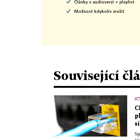
Články v audioverzi + playlist
Možnost kdykoliv zrušit
Související čl
IC
C
p
sí
Sp