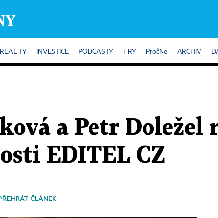
REALITY
INVESTICE
PODCASTY
HRY
PročNe
ARCHIV
D
ová a Petr Doležel r
nosti EDITEL CZ
PŘEHRÁT ČLÁNEK