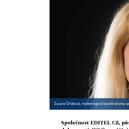
Zuzana Čiháková, marketingová koordinátorka s
Společnost EDITEL CZ, půs