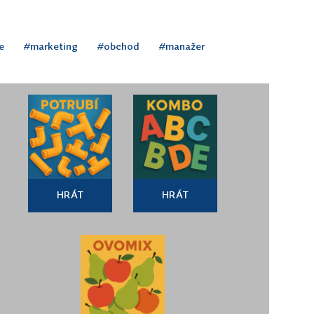
e
#marketing
#obchod
#manažer
HRÁT
HRÁT