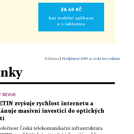
ZA 40 KČ
bez mobilní aplikace
a s reklamou
|
Předplatné HN+ je zcela bez reklam.
ánky
T REVUE
ETIN zvyšuje rychlost internetu a
lánuje masivní investici do optických
tí
olečnost Česká telekomunikační infrastruktura