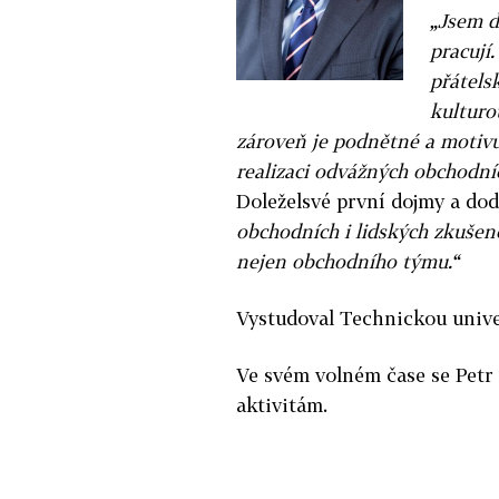
„Jsem d
pracují
přátels
kulturo
zároveň je podnětné a motivují
realizaci odvážných obchodníc
Doleželsvé první dojmy a do
obchodních i lidských zkušeno
nejen obchodního týmu.“
Vystudoval Technickou unive
Ve svém volném čase se Petr
aktivitám.