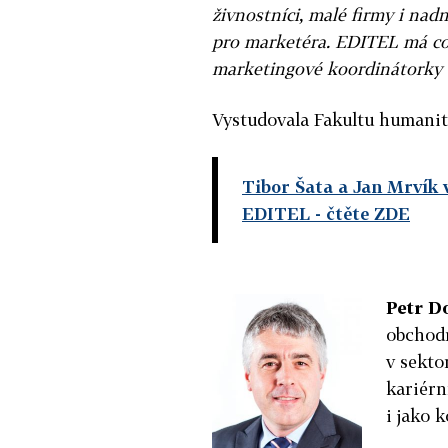
živnostníci, malé firmy i nad
pro marketéra. EDITEL má c
marketingové koordinátorky
Vystudovala Fakultu humanitn
Tibor Šata a Jan Mrvík
EDITEL
- čtěte ZDE
Petr Do
obchodn
v sekto
kariérn
i jako 