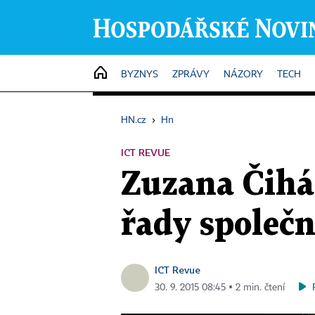
HOME
BYZNYS
ZPRÁVY
NÁZORY
TECH
HN.cz
›
Hn
ICT REVUE
Zuzana Čihák
řady společ
ICT Revue
30. 9. 2015 08:45 ▪ 2 min. čtení