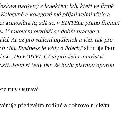
oslova nadšený z kolektivu lidí, kteří ve firmě
. Kolegyně a kolegové mě přijali velmi vřele a
ká atmosféra je, zdá se, v EDITELu přímo firemní
u. V takovém ovzduší se dobře pracuje a
cí. Ať už pro sdílení myšlenek a vizí, tak pro
h cílů. Business je vždy o lidech,“
shrnuje Petr
dává:
„Do EDITEL CZ si přináším množství
stí. Jsem si tedy jist, že budu platnou oporou
rzitu v Ostravě
 věnuje především rodině a dobrovolnickým