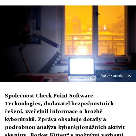
Autor ▪
archiv
Společnost Check Point Software
Technologies, dodavatel bezpečnostních
řešení, zveřejnil informace o hrozbě
kyberútoků. Zpráva obsahuje detaily a
podrobnou analýzu kyberšpionážních aktivit
skupiny „Rocket Kitten“ s možnými vazbami