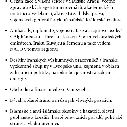
Organizace a vládní sektor v Saúdské Arábii, včetně
zpravodajských agentur a novinářů, akademických
institucí a vzdělanců, aktivistů za lidská práva,
vojenských generálů a členů saúdské královské rodiny.
Ambasády, diplomaté, vojenští atašé a „zájmové osoby“
v Afghánistánu, Turecku, Kataru, Spojených arabských
emirátech, Iráku, Kuvajtu a Jemenu a také vedení
NATO v tomto regionu.
Desítky íránských výzkumných pracovníků a íránské
výzkumné skupiny v Evropské unii, zejména v oblasti
zahraniční politiky, národní bezpečnosti a jaderné
energie.
Obchodní a finanční cíle ve Venezuele.
Bývalí občané Íránu na různých vlivných pozicích.
Islámské a anti-islámské skupiny a kazatelé, slavní
publicisté a kreslíři, hosté televizních pořadů, politické
strany a vládní úředníci.