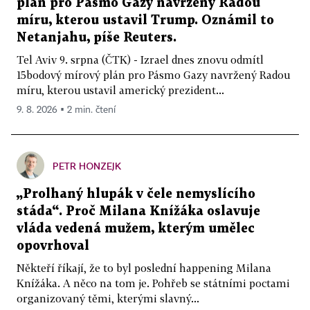
plán pro Pásmo Gazy navržený Radou
míru, kterou ustavil Trump. Oznámil to
Netanjahu, píše Reuters.
Tel Aviv 9. srpna (ČTK) - Izrael dnes znovu odmítl
15bodový mírový plán pro Pásmo Gazy navržený Radou
míru, kterou ustavil americký prezident...
9. 8. 2026 ▪ 2 min. čtení
PETR HONZEJK
„Prolhaný hlupák v čele nemyslícího
stáda“. Proč Milana Knížáka oslavuje
vláda vedená mužem, kterým umělec
opovrhoval
Někteří říkají, že to byl poslední happening Milana
Knížáka. A něco na tom je. Pohřeb se státními poctami
organizovaný těmi, kterými slavný...