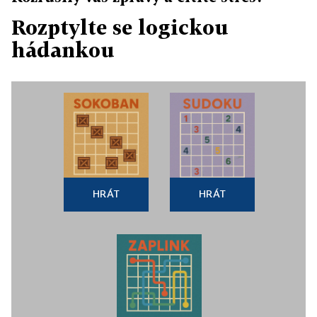
Rozptylte se logickou
hádankou
HRÁT
HRÁT