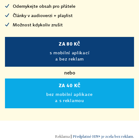
Odemykejte obsah pro přátele
Články v audioverzi + playlist
Možnost kdykoliv zrušit
ZA 80 KČ
s mobilní aplikací
a bez reklam
nebo
ZA 40 KČ
bez mobilní aplikace
a s reklamou
|
Předplatné HN+ je zcela bez reklam.