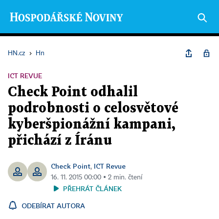
HN.cz
›
Hn
ICT REVUE
Check Point odhalil
podrobnosti o celosvětové
kyberšpionážní kampani,
přichází z Íránu
Check Point
ICT Revue
,
16. 11. 2015 00:00 ▪ 2 min. čtení
PŘEHRÁT ČLÁNEK
ODEBÍRAT AUTORA