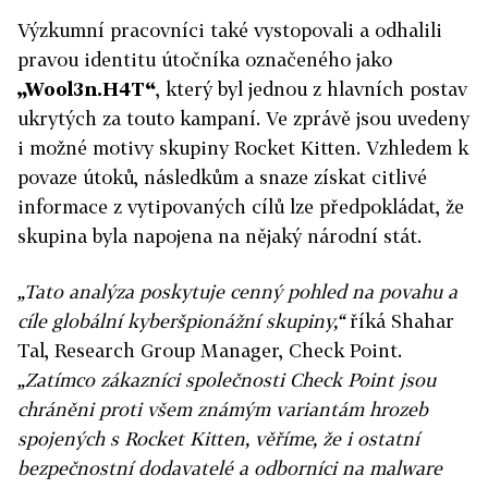
Výzkumní pracovníci také vystopovali a odhalili
pravou identitu útočníka označeného jako
„Wool3n.H4T“
, který byl jednou z hlavních postav
ukrytých za touto kampaní. Ve zprávě jsou uvedeny
i možné motivy skupiny Rocket Kitten. Vzhledem k
povaze útoků, následkům a snaze získat citlivé
informace z vytipovaných cílů lze předpokládat, že
skupina byla napojena na nějaký národní stát.
„Tato analýza poskytuje cenný pohled na povahu a
cíle globální kyberšpionážní skupiny,“
říká Shahar
Tal, Research Group Manager, Check Point.
„Zatímco zákazníci společnosti Check Point jsou
chráněni proti všem známým variantám hrozeb
spojených s Rocket Kitten, věříme, že i ostatní
bezpečnostní dodavatelé a odborníci na malware