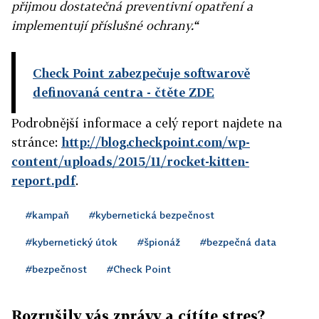
přijmou dostatečná preventivní opatření a
implementují příslušné ochrany.“
Check Point zabezpečuje softwarově
definovaná centra
- čtěte ZDE
Podrobnější informace a celý report najdete na
stránce:
http://blog.checkpoint.com/wp-
content/uploads/2015/11/rocket-kitten-
report.pdf
.
#kampaň
#kybernetická bezpečnost
#kybernetický útok
#špionáž
#bezpečná data
#bezpečnost
#Check Point
Rozrušily vás zprávy a cítíte stres?