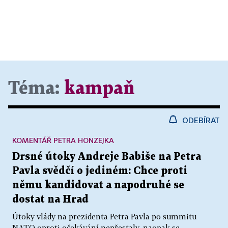
Téma:
kampaň
ODEBÍRAT
KOMENTÁŘ PETRA HONZEJKA
Drsné útoky Andreje Babiše na Petra
Pavla svědčí o jediném: Chce proti
němu kandidovat a napodruhé se
dostat na Hrad
Útoky vlády na prezidenta Petra Pavla po summitu
NATO oproti očekávání nepřestaly, naopak se