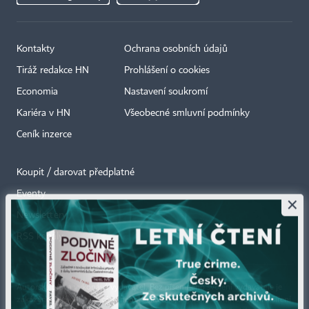
Kontakty
Ochrana osobních údajů
Tiráž redakce HN
Prohlášení o cookies
Economia
Nastavení soukromí
Kariéra v HN
Všeobecné smluvní podmínky
Ceník inzerce
Koupit / darovat předplatné
Eventy
×
Newslettery
RSS kanály
Autorská práva vykonává vydavatel. Bez písemného svolení vydavatele je
zakázáno jakékoli užití částí nebo celku díla, zejména rozmnožování a šíření