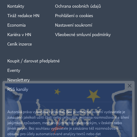
Kontakty
Ochrana osobních údajů
Tiráž redakce HN
Prohlášení o cookies
Economia
Nastavení soukromí
Kariéra v HN
Všeobecné smluvní podmínky
Ceník inzerce
Koupit / darovat předplatné
Eventy
×
Newslettery
RSS kanály
Autorská práva vykonává vydavatel. Bez písemného svolení vydavatele je
zakázáno jakékoli užití částí nebo celku díla, zejména rozmnožování a šíření
jakýmkoli způsobem, mechanickým nebo elektronickým, v českém nebo
jiném jazyce. Bez souhlasu vydavatele je zakázáno též rozmnožování
obsahu pro účely automatizované analýzy textů nebo dat