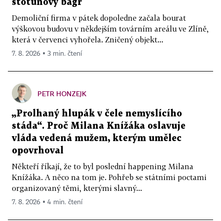
stotunový bagr
Demoliční firma v pátek dopoledne začala bourat
výškovou budovu v někdejším továrním areálu ve Zlíně,
která v červenci vyhořela. Zničený objekt...
7. 8. 2026 ▪ 3 min. čtení
PETR HONZEJK
„Prolhaný hlupák v čele nemyslícího
stáda“. Proč Milana Knížáka oslavuje
vláda vedená mužem, kterým umělec
opovrhoval
Někteří říkají, že to byl poslední happening Milana
Knížáka. A něco na tom je. Pohřeb se státními poctami
organizovaný těmi, kterými slavný...
7. 8. 2026 ▪ 4 min. čtení