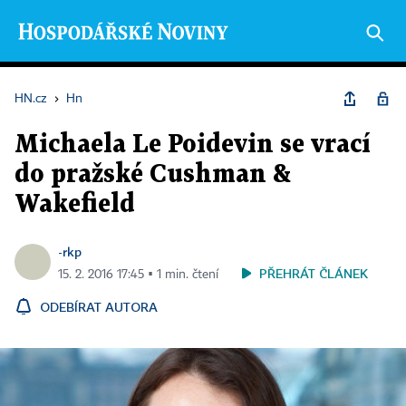
HN.cz
›
Hn
Michaela Le Poidevin se vrací
do pražské Cushman &
Wakefield
-rkp
PŘEHRÁT ČLÁNEK
15. 2. 2016 17:45 ▪ 1 min. čtení
ODEBÍRAT AUTORA