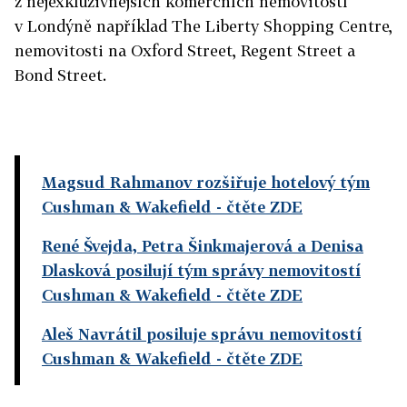
z nejexkluzivnějších komerčních nemovitostí
v Londýně například The Liberty Shopping Centre,
nemovitosti na Oxford Street, Regent Street a
Bond Street.
Magsud Rahmanov rozšiřuje hotelový tým
Cushman & Wakefield
- čtěte ZDE
René Švejda, Petra Šinkmajerová a Denisa
Dlasková posilují tým správy nemovitostí
Cushman & Wakefield
- čtěte ZDE
Aleš Navrátil posiluje správu nemovitostí
Cushman & Wakefield
- čtěte ZDE