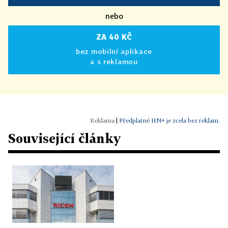
nebo
ZA 40 KČ
bez mobilní aplikace
a s reklamou
|
Předplatné HN+ je zcela bez reklam.
Související články