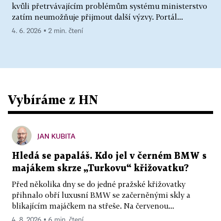
kvůli přetrvávajícím problémům systému ministerstvo
zatím neumožňuje přijmout další výzvy. Portál...
4. 6. 2026 ▪ 2 min. čtení
Vybíráme z HN
JAN KUBITA
Hledá se papaláš. Kdo jel v černém BMW s
majákem skrze „Turkovu“ křižovatku?
Před několika dny se do jedné pražské křižovatky
přihnalo obří luxusní BMW se začerněnými skly a
blikajícím majáčkem na střeše. Na červenou...
4. 8. 2026 ▪ 6 min. čtení