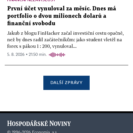
První účet vynuloval za měsíc. Dnes má
portfolio o dvou milionech dolarů a
finanční svobodu
Jakub z blogu FinHacker začal investiční cestu opačně,
než by dnes radil začátečníkům: jako student vletěl na
forex s pákou 1 : 200, vynuloval...
5. 8. 2026 ▪ 21:50 min.
DALŠÍ ZPRÁVY
©
1996-2026
Economia, a.s.