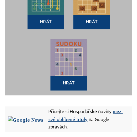
HRÁT
HRÁT
HRÁT
mezi
Přidejte si Hospodářské noviny
své oblíbené tituly
na Google
zprávách.