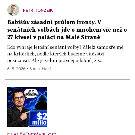
PETR HONZEJK
Babišův zásadní průlom fronty. V
senátních volbách jde o mnohem víc než o
27 křesel v paláci na Malé Straně
Kdo vyhraje letošní senátní volby? Záleží samozřejmě
na kritériích, podle kterých budeme vítězství
posuzovat. Ale je velmi pravděpodobné, že...
6. 8. 2026 ▪ 5 min. čtení
FINANČNÍ NEZÁVISLOST