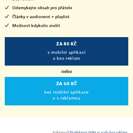
Odemykejte obsah pro přátele
Články v audioverzi + playlist
Možnost kdykoliv zrušit
ZA 80 KČ
s mobilní aplikací
a bez reklam
nebo
ZA 40 KČ
bez mobilní aplikace
a s reklamou
|
Předplatné HN+ je zcela bez reklam.