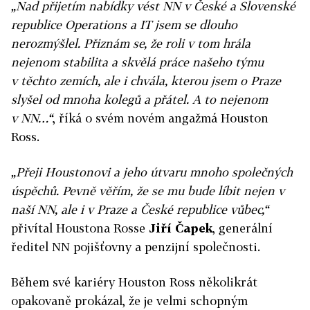
„Nad přijetím nabídky vést NN v České a Slovenské
republice Operations a IT jsem se dlouho
nerozmýšlel. Přiznám se, že roli v tom hrála
nejenom stabilita a skvělá práce našeho týmu
v těchto zemích, ale i chvála, kterou jsem o Praze
slyšel od mnoha kolegů a přátel. A to nejenom
v NN…“
, říká o svém novém angažmá Houston
Ross.
„Přeji Houstonovi a jeho útvaru mnoho společných
úspěchů. Pevně věřím, že se mu bude líbit nejen v
naší NN, ale i v Praze a České republice vůbec,“
přivítal Houstona Rosse
Jiří Čapek
, generální
ředitel NN pojišťovny a penzijní společnosti.
Během své kariéry Houston Ross několikrát
opakovaně prokázal, že je velmi schopným