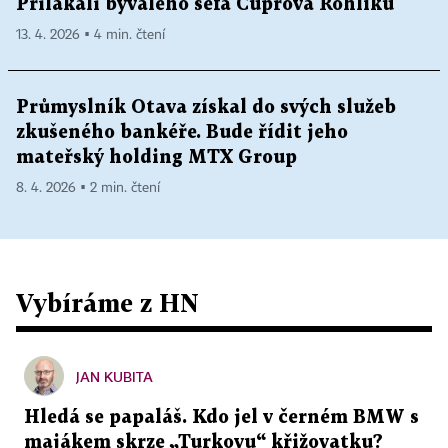
Přilákali bývalého šéfa Čuprova Rohlíku
13. 4. 2026 ▪ 4 min. čtení
Průmyslník Otava získal do svých služeb
zkušeného bankéře. Bude řídit jeho
mateřský holding MTX Group
8. 4. 2026 ▪ 2 min. čtení
Vybíráme z HN
JAN KUBITA
Hledá se papaláš. Kdo jel v černém BMW s
majákem skrze „Turkovu“ křižovatku?