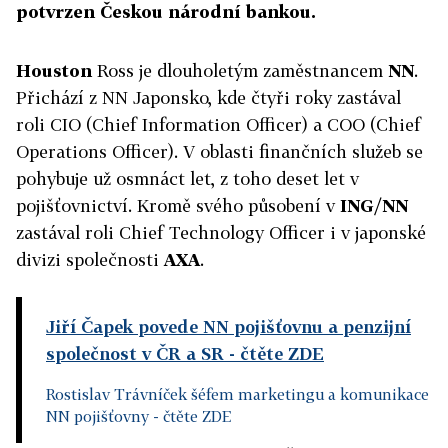
potvrzen Českou národní bankou.
Houston
Ross je dlouholetým zaměstnancem
NN
.
Přichází z NN Japonsko, kde čtyři roky zastával
roli CIO (Chief Information Officer) a COO (Chief
Operations Officer). V oblasti finančních služeb se
pohybuje už osmnáct let, z toho deset let v
pojišťovnictví. Kromě svého působení v
ING/NN
zastával roli Chief Technology Officer i v japonské
divizi společnosti
AXA
.
Jiří Čapek povede NN pojišťovnu a penzijní
společnost v ČR a SR
- čtěte ZDE
Rostislav Trávníček šéfem marketingu a komunikace
NN pojišťovny
- čtěte ZDE