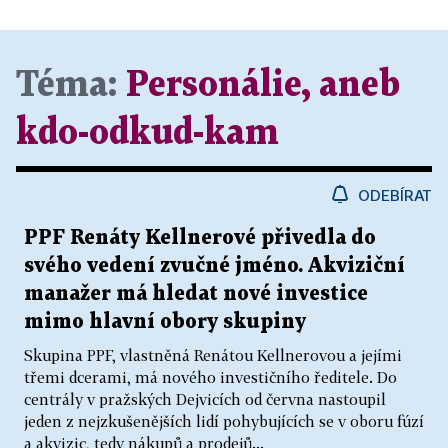
Téma:
Personálie, aneb
kdo-odkud-kam
ODEBÍRAT
PPF Renáty Kellnerové přivedla do
svého vedení zvučné jméno. Akviziční
manažer má hledat nové investice
mimo hlavní obory skupiny
Skupina PPF, vlastněná Renátou Kellnerovou a jejími
třemi dcerami, má nového investičního ředitele. Do
centrály v pražských Dejvicích od června nastoupil
jeden z nejzkušenějších lidí pohybujících se v oboru fúzí
a akvizic, tedy nákupů a prodejů...