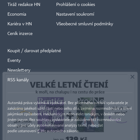
Tiráž redakce HN
Prohlášení o cookies
Economia
Nastavení soukromí
Kariéra v HN
Všeobecné smluvní podmínky
Ceník inzerce
Koupit / darovat předplatné
Eventy
×
Newslettery
RSS kanály
Autorská práva vykonává vydavatel. Bez písemného svolení vydavatele je
zakázáno jakékoli užití částí nebo celku díla, zejména rozmnožování a šíření
jakýmkoli způsobem, mechanickým nebo elektronickým, v českém nebo
jiném jazyce. Bez souhlasu vydavatele je zakázáno též rozmnožování
obsahu pro účely automatizované analýzy textů nebo dat
podle ustanovení § 39c autorského zákona.