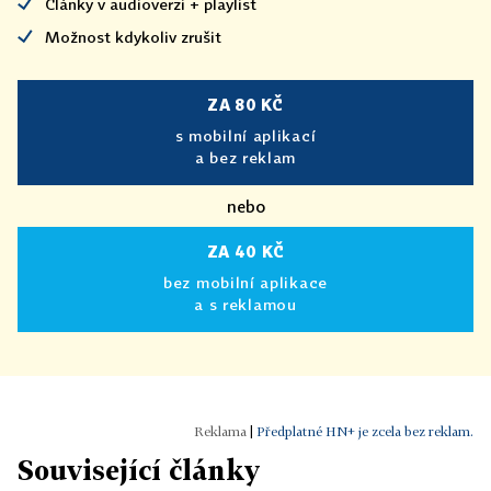
Články v audioverzi + playlist
Možnost kdykoliv zrušit
ZA 80 KČ
s mobilní aplikací
a bez reklam
nebo
ZA 40 KČ
bez mobilní aplikace
a s reklamou
|
Předplatné HN+ je zcela bez reklam.
Související články