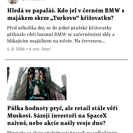
Hledá se papaláš. Kdo jel v černém BMW s
majákem skrze „Turkovu“ křižovatku?
Před několika dny se do jedné pražské křižovatky
přihnalo obří luxusní BMW se začerněnými skly a
blikajícím majáčkem na střeše. Na červenou...
4. 8. 2026 ▪ 6 min. čtení
Půlka hodnoty pryč, ale retail stále věří
Muskovi. Sázejí investoři na SpaceX
naivně, nebo akcie našly svoje dno?
Přestože se akcie společnosti SpaceX po velkolepém