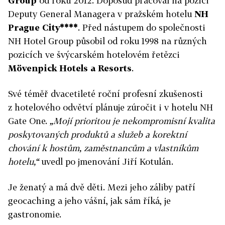
Group
od roku 2012. Doposud pracoval na pozici
Deputy General Managera v pražském hotelu
NH
Prague City****
. Před nástupem do společnosti
NH Hotel Group působil od roku 1998 na různých
pozicích ve švýcarském hotelovém řetězci
Mövenpick Hotels a Resorts
.
Své téměř dvacetileté roční profesní zkušenosti
z hotelového odvětví plánuje zúročit i v hotelu NH
Gate One.
„Mojí prioritou je nekompromisní kvalita
poskytovaných produktů a služeb a korektní
chování k hostům, zaměstnancům a vlastníkům
hotelu,“
uvedl po jmenování Jiří Kotulán.
Je ženatý a má dvě děti. Mezi jeho záliby patří
geocaching a jeho vášní, jak sám říká, je
gastronomie.