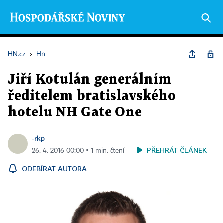
HN.cz
›
Hn
Jiří Kotulán generálním
ředitelem bratislavského
hotelu NH Gate One
-rkp
PŘEHRÁT ČLÁNEK
26. 4. 2016 00:00 ▪ 1 min. čtení
ODEBÍRAT AUTORA